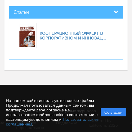
Статьи
КООПЕРАЦИОННЫЙ ЭФФЕКТ В
КОРПОРАТИВНОМ И ИННОВАЦ...
На нашем сайте используются cookie-файлы.
Продолжая пользоваться данным сайтом, вы
подтверждаете свое согласие на
© "Редакция научных журналов"
Согласен
Политика
использование файлов cookie в соответствии с
защиты и
настоящим уведомлением и
Пользовательским
Powered by
ие
обработки
Поддержка
И
соглашением
.
Editorum,
2026
персональных