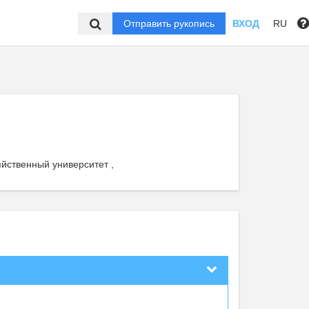
Отправить рукопись
ВХОД
RU
йственный университет ,