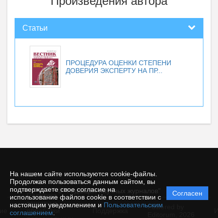
Произведения автора
Статьи
ПРОЦЕДУРА ОЦЕНКИ СТЕПЕНИ
ДОВЕРИЯ ЭКСПЕРТУ НА ПР...
На нашем сайте используются cookie-файлы.
Продолжая пользоваться данным сайтом, вы
подтверждаете свое согласие на
© "Редакция научных журналов"
Согласен
Политика
использование файлов cookie в соответствии с
защиты и
настоящим уведомлением и
Пользовательским
Powered by
ие
обработки
Поддержка
И
соглашением
.
Editorum,
2026