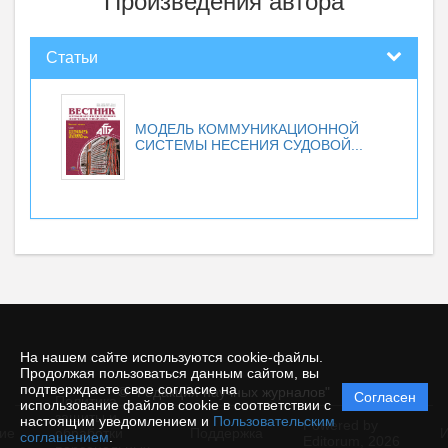
Произведения автора
Статьи
МОДЕЛЬ КОММУНИКАЦИОННОЙ
СИСТЕМЫ НЕСЕНИЯ СУДОВОЙ...
На нашем сайте используются cookie-файлы.
Продолжая пользоваться данным сайтом, вы
подтверждаете свое согласие на
© "Редакция научных журналов"
Согласен
Политика
использование файлов cookie в соответствии с
защиты и
настоящим уведомлением и
Пользовательским
Powered by
ие
обработки
Поддержка
И
соглашением
.
Editorum,
2026