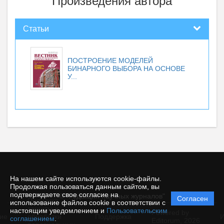
Произведения автора
Статьи
ПОСТРОЕНИЕ МОДЕЛЕЙ
БИНАРНОГО ВЫБОРА НА ОСНОВЕ
У...
На нашем сайте используются cookie-файлы.
Продолжая пользоваться данным сайтом, вы
подтверждаете свое согласие на
© "Редакция научных журналов"
Согласен
Политика
использование файлов cookie в соответствии с
защиты и
настоящим уведомлением и
Пользовательским
Powered by
ие
обработки
Поддержка
И
соглашением
.
Editorum,
2026