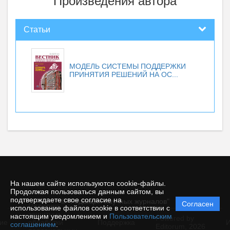
Произведения автора
Статьи
МОДЕЛЬ СИСТЕМЫ ПОДДЕРЖКИ
ПРИНЯТИЯ РЕШЕНИЙ НА ОС...
На нашем сайте используются cookie-файлы.
Продолжая пользоваться данным сайтом, вы
подтверждаете свое согласие на
© "Редакция научных журналов"
Согласен
Политика
использование файлов cookie в соответствии с
защиты и
настоящим уведомлением и
Пользовательским
Powered by
ие
обработки
Поддержка
И
соглашением
.
Editorum,
2026