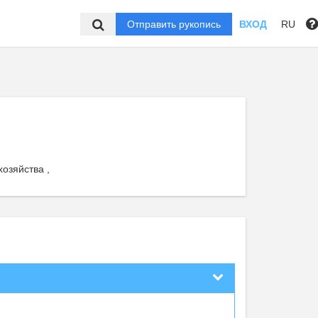
Отправить рукопись
ВХОД
RU
озяйства ,