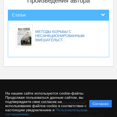
Произведения автора
Статьи
МЕТОДЫ БОРЬБЫ С
НЕСАНКЦИОНИРОВАННЫМ
ВМЕШАТЕЛЬСТ...
На нашем сайте используются cookie-файлы.
Продолжая пользоваться данным сайтом, вы
подтверждаете свое согласие на
© "Редакция научных журналов"
Согласен
Политика
использование файлов cookie в соответствии с
защиты и
настоящим уведомлением и
Пользовательским
Powered by
ие
обработки
Поддержка
И
соглашением
.
Editorum,
2026