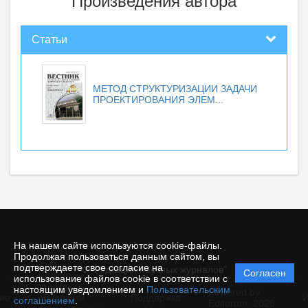
Произведения автора
Статьи
МЕТОД СТРУКТУРИЗАЦИИ ЗАДАЧИ
ПРОЕКТИРОВАНИЯ ЭЛЕМ...
На нашем сайте используются cookie-файлы.
Продолжая пользоваться данным сайтом, вы
подтверждаете свое согласие на
© "Редакция научных журналов"
Согласен
Политика
использование файлов cookie в соответствии с
защиты и
настоящим уведомлением и
Пользовательским
Powered by
ие
обработки
Поддержка
И
соглашением
.
Editorum,
2026