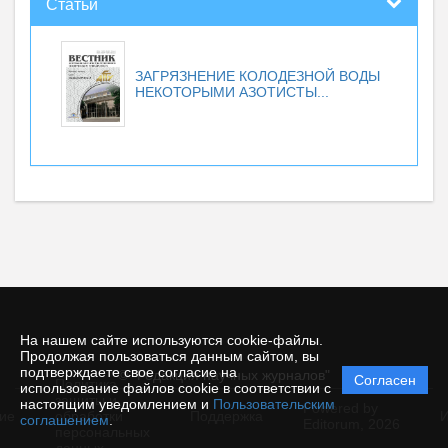
Статьи
ЗАГРЯЗНЕНИЕ КОЛОДЕЗНОЙ ВОДЫ
НЕКОТОРЫМИ АЗОТИСТЫ...
На нашем сайте используются cookie-файлы.
Продолжая пользоваться данным сайтом, вы
подтверждаете свое согласие на
© "Редакция научных журналов"
Согласен
Политика
использование файлов cookie в соответствии с
защиты и
настоящим уведомлением и
Пользовательским
Powered by
ие
обработки
Поддержка
И
соглашением
.
Editorum,
2026
персональных