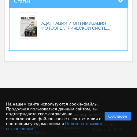
Статьи
АДАПТАЦИЯ И ОПТИМИЗАЦИЯ
ФОТОЭЛЕКТРИЧЕСКОЙ СИСТЕ...
На нашем сайте используются cookie-файлы.
Продолжая пользоваться данным сайтом, вы
подтверждаете свое согласие на
© "Редакция научных журналов"
Согласен
Политика
использование файлов cookie в соответствии с
защиты и
настоящим уведомлением и
Пользовательским
Powered by
ие
обработки
Поддержка
И
соглашением
.
Editorum,
2026
персональных