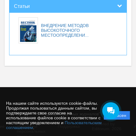
Статьи
ВНЕДРЕНИЕ МЕТОДОВ
ВЫСОКОТОЧНОГО
МЕСТООПРЕДЕЛЕНИ...
На нашем сайте используются cookie-файлы.
Продолжая пользоваться данным сайтом, вы
подтверждаете свое согласие на
© "Редакция научных журналов"
Согласен
Политика
использование файлов cookie в соответствии с
защиты и
настоящим уведомлением и
Пользовательским
Powered by
ие
обработки
Поддержка
И
соглашением
.
Editorum,
2026
персональных