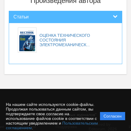
Произведения автора
Статьи
ОЦЕНКА ТЕХНИЧЕСКОГО
СОСТОЯНИЯ
ЭЛЕКТРОМЕХАНИЧЕСК...
На нашем сайте используются cookie-файлы.
Продолжая пользоваться данным сайтом, вы
подтверждаете свое согласие на
© "Редакция научных журналов"
Согласен
Политика
использование файлов cookie в соответствии с
защиты и
настоящим уведомлением и
Пользовательским
Powered by
ие
обработки
Поддержка
И
соглашением
.
Editorum,
2026