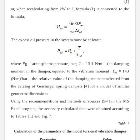
(1)
or, when recalculating from kW to J, formula (1) is converted to the
formula:
The excess oil pressure in the system must be at least:
where
Р
– atmospheric pressure, bar;
Т
= 15,4 N·m – the damping
0
moment in the damper, equated to the vibration moment;
T
= 143
rel
(N·m)/bar – the relative value of the damping moment selected from
the catalog of Geislinger spring dampers [4] for a model of similar
geometric dimensions.
Using the recommendations and methods of sources [5-7] in
the MS
Excel program, the necessary calculated data were obtained according
to Tables 1, 2 and Fig. 7.
Table 1
Calculation of the parameters of the model torsional vibration damper
Parameter
Value