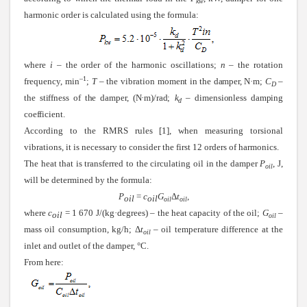
kw
harmonic order is calculated using the formula:
where
i
– the order of the harmonic oscillations;
n
– the rotation
–1
frequency, min
;
T
– the vibration
moment in the damper, N·m;
C
–
D
the stiffness of the damper, (N·m)/rad;
k
– dimensionless damping
d
coefficient.
According to the RMRS rules [1], when measuring torsional
vibrations, it is necessary to consider the first 12 orders of harmonics.
The heat that is transferred to the circulating oil in the damper
P
, J,
oil
will be determined by the formula:
Р
=
с
G
Δ
t
,
oil
oil
oil
oil
where
с
= 1 670 J/(kg·degrees) – the heat capacity of the oil;
G
–
oil
oil
mass oil consumption, kg/h;
Δ
t
– oil temperature difference at the
oil
inlet and outlet of the damper, °C.
From here: