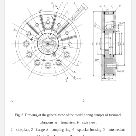
a b
Fig. 6. Drawing of the general view of the model spring damper of torsional
vibrations:
а
–
front view;
b
– side view;
1
– side plate;
2
– flange;
3
– coupling ring;
4
– sprocket housing;
5
– intermediate