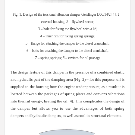
Fig. 1. Design of the torsional vibration damper Geislinger D60/14/2 [4]:
1
–
external housing;
2
– flywheel sector;
3
– hole for fixing the flywheel with a lid;
4
– inner rim for fixing spring springs;
5
– flange for attaching the damper to the diesel crankshaft;
6
– bolts for attaching the damper to the diesel crankshaft;
7
– spring springs;
8
– cavities for oil passage
The design feature of this damper is the presence of a combined elastic
and hydraulic part of the damping area (Fig. 2) – for this purpose, oil is
supplied to the housing from the engine under pressure, as a result it is
located between the packages of spring plates and converts vibrations
into thermal energy, heating the oil [4]. This complicates the design of
the damper, but allows you to use the advantages of both spring
dampers and hydraulic dampers, as well as cool its structural elements.