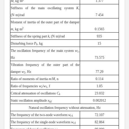
M
, kg·m
1.377
Stiffness of the main oscillating system
K
,
(N·m)/rad
7 454
Moment of inertia of the outer part of the damper
2
m
, kg·m
0.1565
Stiffness of the spring part
k
, (N·m)/rad
935
Disturbing force
P
, kg
15
0
The oscillation frequency of the main system
w
,
1
Hz
73.575
Vibration frequency of the outer part of the
damper
w
, Hz
77.29
2
Ratio of moments of inertia
m
/
M
, n
0.114
Ratio of frequencies
w
/
w
, f
1.05
2
1
Critical attenuation of oscillations
C
23.032
k
Static oscillation amplitude
x
0.002012
st
Natural oscillation frequency without attenuation,
Hz
The frequency of the two-node waveform
w
72.107
c
1
The frequency of the single-node waveform
w
82.864
c
2