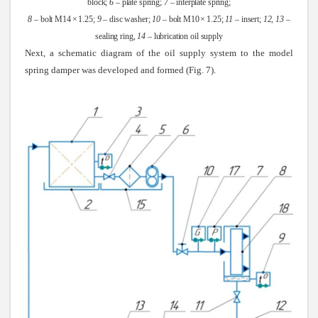
block;
6
– plate spring;
7
– interplate spring;
8
– bolt M14
×
1.25;
9
– disc washer;
10
– bolt M10
×
1.25;
11
– insert;
12
,
13
–
sealing ring,
14
– lubrication oil supply
Next, a schematic diagram of the oil supply system to the model
spring damper was developed and formed (Fig. 7).