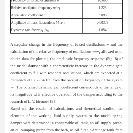
Frequency of forced oscillations
w
90.000
Relative oscillation frequency
w
/
w
1.223
1
Attenuation coefficient
c
5.095
Amplitude of mass fluctuations
M
,
x
0.00373
11
Dynamic gain factor
x
/
x
1.854
11
st
A stepwise change in the frequency of forced oscillations
w
and the
calculation of the relative frequency of oscillations
w
/
w
allowed us to
1
obtain data for plotting the amplitude-frequency response (Fig. 8) of
the model damper with a characteristic increase in the dynamic gain
coefficient to 5.1 with resonant oscillations, which are expected at a
frequency of 0.87 (64 Hz) from the oscillation frequency of the system
w
. The obtained dynamic gain coefficient corresponds to the range of
1
its magnitude with effective operation of the damper according to the
research of L. V. Efremov
[8].
Based on the results of calculations and theoretical studies, the
elements of the working fluid supply system to the model spring
damper were determined: a consumable oil tank, an oil supply pump,
an oil pumping pump from the bath, an oil filter, a drainage tank from