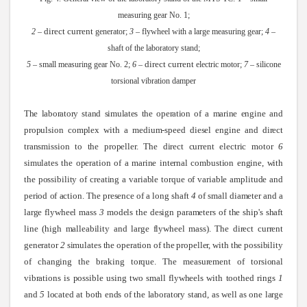
measuring gear No. 1;
direct current
2
–
generator;
3
– flywheel with a large measuring gear;
4
–
shaft of the laboratory stand;
direct current
5
– small measuring gear No. 2;
6
–
electric motor;
7
– silicone
torsional vibration damper
The laboratory stand simulates the operation of a marine
engine and
propulsion complex with a medium-speed diesel engine and direct
transmission to the propeller. The
direct current
electric motor
6
simulates the operation of a marine internal combustion engine, with
the possibility of creating a variable torque of variable amplitude and
period of action. The presence of a long shaft
4
of small diameter and a
large flywheel mass
3
models the design parameters of the ship's shaft
line (high malleability and large flywheel mass). The
direct current
generator
2
simulates the operation of the propeller, with the possibility
of changing the braking torque. The measurement of torsional
vibrations is possible using two small flywheels with toothed rings
1
and
5
located at both ends of the laboratory stand, as well as one large