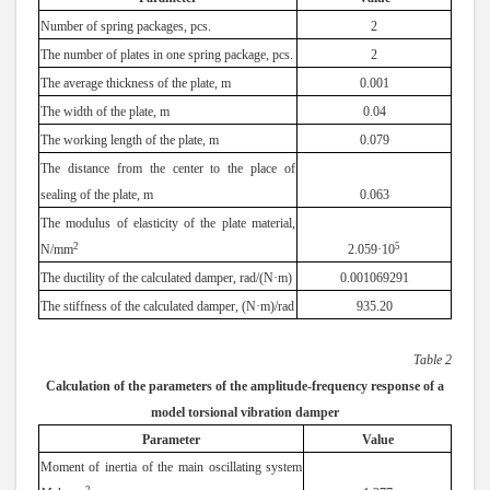
Number of spring packages, pcs.
2
The number of plates in one spring package, pcs.
2
The average thickness of the plate, m
0
.
001
The width of the plate, m
0
.
04
The working length of the plate, m
0
.
079
The distance from the center to the place of
sealing of the plate, m
0
.
063
The modulus of elasticity of the plate material,
2
5
N/mm
2
.
059·10
The ductility of the calculated damper, rad/(N·m)
0
.
001069291
The stiffness of the calculated damper, (N·m)/rad
935
.
20
Table 2
Calculation of the parameters of the amplitude-frequency response of a
model torsional vibration damper
Parameter
Value
Moment of inertia of the main oscillating system
2