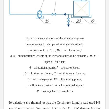
Fig. 7.
Schematic diagram of the oil supply system
in a model spring damper of torsional vibrations:
1
– pressure tank;
2
,
15
,
16
,
19
– oil leak pan;
3
,
9
– oil temperature sensors at the inlet and outlet of the damper;
4
,
11
,
14
–
taps;
5
– oil filter;
6
– oil pumping pump;
7
– pressure sensor;
8
– oil protection casing;
10
– oil flow control valve;
12
– oil drainage tank;
13
– oil pumping pump;
17
– flow meter;
18
– torsional vibration damper;
20
– drainage line to drain the oil
To calculate the thermal power, the Geislinger formula was used [4],
according to which the thermal load in the
P
, kW, damper for one