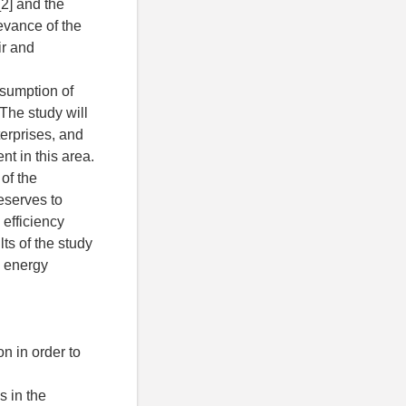
[2] and the
evance of the
ir and
nsumption of
 The study will
terprises, and
nt in this area.
 of the
reserves to
 efficiency
ts of the study
e energy
on in order to
s in the