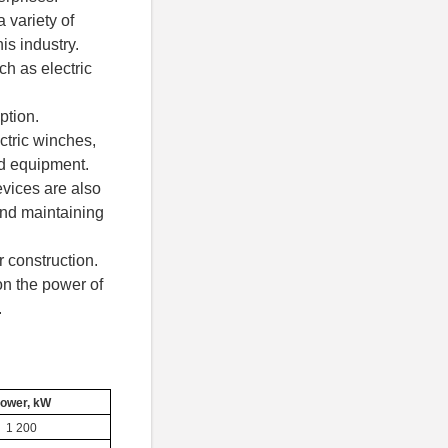
 variety of
is industry.
h as electric
ption.
ctric winches,
nd equipment.
evices are also
and maintaining
r construction.
on the power of
.
ower, kW
1 200