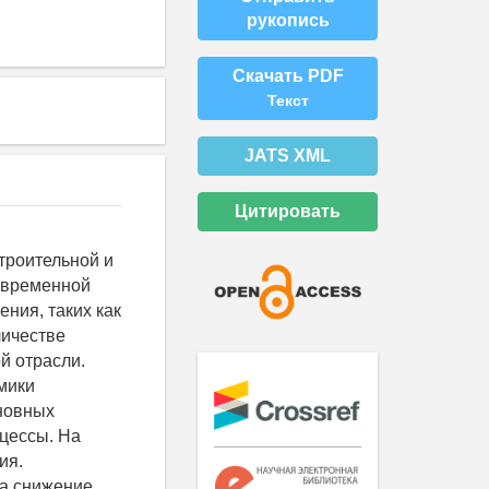
рукопись
Скачать PDF
Текст
JATS XML
Цитировать
троительной и
овременной
ния, таких как
личестве
й отрасли.
мики
новных
цессы. На
ия.
а снижение