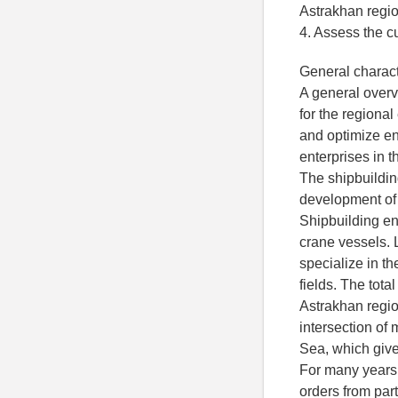
Astrakhan regio
4. Assess the cu
General characte
A general overvi
for the regional
and optimize en
enterprises in th
The shipbuilding
development of 
Shipbuilding ent
crane vessels. 
specialize in th
fields. The tota
Astrakhan region
intersection of
Sea, which gives
For many years, 
orders from part