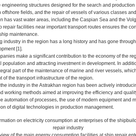
engineering structures designed for the search and production 
offshore fields, and the repair of vessels of various classes and
n has vast water areas, including the Caspian Sea and the Volg
p repair facilities near important transport routes ensures the 
f ship maintenance.
g industry in the region has a long history and has gone throug
opment [1].
panies make a significant contribution to the economy of the reg
al population and attracting investment in development. In additio
tegral part of the maintenance of marine and river vessels, which
of the transport infrastructure of the region.
, the industry in the Astrakhan region has been actively introduc
d working methods aimed at improving the efficiency and quality
he automation of processes, the use of modern equipment and ma
tion of digital technologies in production management.
rmation on electricity consumption at enterprises of the shipbuil
repair industry
iew of the main energy consumption facilities at ship repair ent