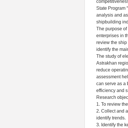
competitiveness
State Program “
analysis and as
shipbuilding ind
The purpose of t
enterprises in t
review the ship
identify the mai
The study of ele
Astrakhan region
reduce operatin
assessment help
can serve as a 
efficiency and s
Research objec
1. To review the
2. Collect and a
identify trends.
3. Identify the 