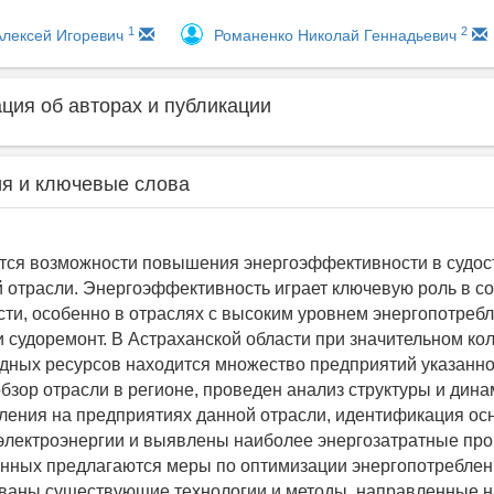
1
2
лексей Игоревич
Романенко Николай Геннадьевич
ия об авторах и публикации
я и ключевые слова
ся возможности повышения энергоэффективности в судос
 отрасли. Энергоэффективность играет ключевую роль в с
и, особенно в отраслях с высоким уровнем энергопотребле
и судоремонт. В Астраханской области при значительном ко
ных ресурсов находится множество предприятий указанно
бзор отрасли в регионе, проведен анализ структуры и дина
ления на предприятиях данной отрасли, идентификация ос
электроэнергии и выявлены наиболее энергозатратные про
анных предлагаются меры по оптимизации энергопотреблен
ваны существующие технологии и методы, направленные н