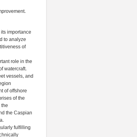
 improvement.
 its importance
ed to analyze
itiveness of
tant role in the
f watercraft.
eet vessels, and
region
t of offshore
rises of the
 the
and the Caspian
a.
arly fulfilling
chnically