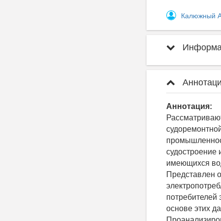
Калюжный А
Информац
Аннотаци
Аннотация:
Рассматривают
судоремонтной
промышленност
судостроение 
имеющихся вод
Представлен о
электропотреб
потребителей 
основе этих д
Проанализиро