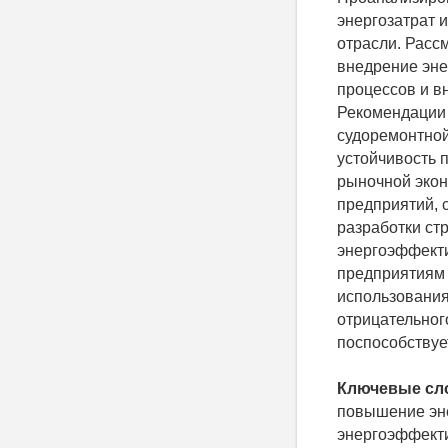
энергозатрат 
отрасли. Расс
внедрение эне
процессов и в
Рекомендации
судоремонтной
устойчивость 
рыночной экон
предприятий, 
разработки ст
энергоэффекти
предприятиям 
использования
отрицательног
поспособствуе
Ключевые сл
повышение эне
энергоэффекти