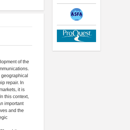
elopment of the
ommunications.
s geographical
ip repair. In
arkets, it is
n this context,
an important
lves and the
egic