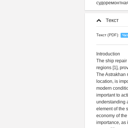
судоремонтная
Текст
Текст (PDF):
Чит
Introduction
The ship repair
regions [1], pr
The Astrakhan r
location, is imp
modern condition
important to act
understanding a
element of the 
economy of the 
importance, as i