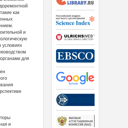
удоремонтной
такие как
венных
ением.
оительной и
кологическую
в условиях
уководством
 органами для
зен
ого
ования
ерспективе
кторы
ная и