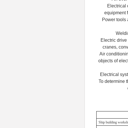
Electrical
equipment f
Power tools 
Weldi
Electric driv
cranes, conv
Air conditioni
objects of ele
Electrical sys
To determine t
Ship building works