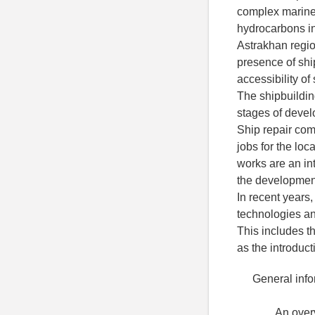
complex marine 
hydrocarbons in 
Astrakhan regio
presence of shi
accessibility o
The shipbuildin
stages of devel
Ship repair com
jobs for the loc
works are an in
the development 
In recent years
technologies an
This includes t
as the introduc
General info
An overv