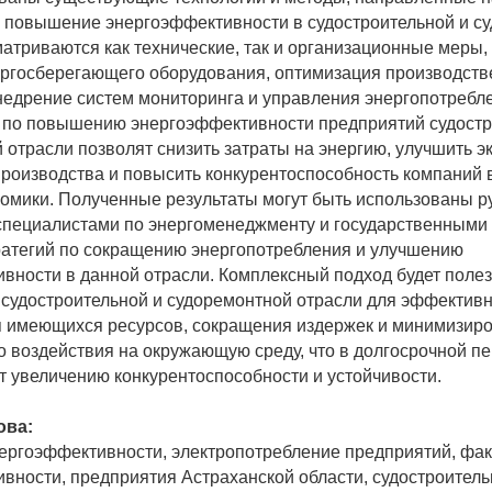
и повышение энергоэффективности в судостроительной и с
матриваются как технические, так и организационные меры, 
ргосберегающего оборудования, оптимизация производст
недрение систем мониторинга и управления энергопотребл
 по повышению энергоэффективности предприятий судостр
 отрасли позволят снизить затраты на энергию, улучшить э
производства и повысить конкурентоспособность компаний 
омики. Полученные результаты могут быть использованы р
специалистами по энергоменеджменту и государственными
ратегий по сокращению энергопотребления и улучшению
вности в данной отрасли. Комплексный подход будет поле
судостроительной и судоремонтной отрасли для эффективн
 имеющихся ресурсов, сокращения издержек и минимизир
о воздействия на окружающую среду, что в долгосрочной п
т увеличению конкурентоспособности и устойчивости.
ова:
ргоэффективности, электропотребление предприятий, фа
вности, предприятия Астраханской области, судостроитель