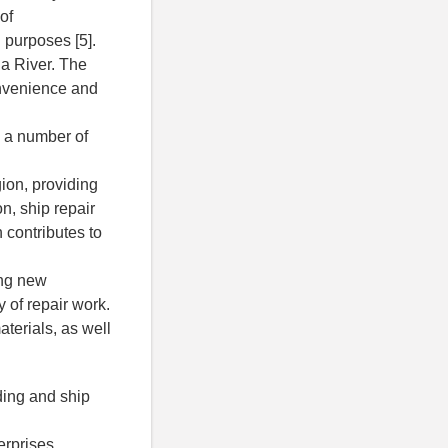
of
 purposes [5].
a River. The
convenience and
h a number of
ion, providing
n, ship repair
 contributes to
ing new
 of repair work.
terials, as well
ding and ship
erprises.