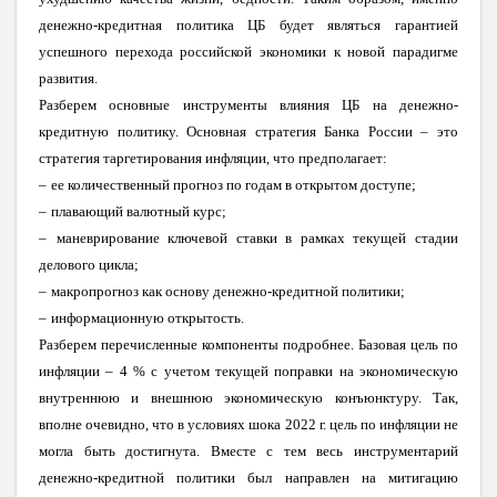
денежно-кредитная политика ЦБ будет являться гарантией
успешного перехода российской экономики к новой парадигме
развития.
Разберем основные инструменты влияния ЦБ на денежно-
кредитную политику. Основная стратегия Банка России – это
стратегия таргетирования инфляции, что предполагает:
–
ее количественный прогноз по годам в открытом доступе;
–
плавающий валютный курс;
–
маневрирование ключевой ставки в рамках текущей стадии
делового цикла;
–
макропрогноз как основу денежно-кредитной политики;
–
информационную открытость.
Разберем перечисленные компоненты подробнее. Базовая цель по
инфляции – 4 % с учетом текущей поправки на экономическую
внутреннюю и внешнюю экономическую конъюнктуру. Так,
вполне очевидно, что в условиях шока 2022 г. цель по инфляции не
могла быть достигнута. Вместе с тем весь инструментарий
денежно-кредитной политики был направлен на митигацию