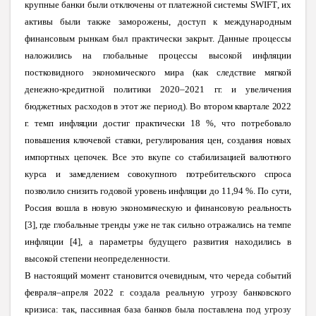
крупные банки были отключены от платежной системы
SWIFT
, их
активы были также заморожены, доступ к международным
финансовым рынкам был практически закрыт. Данные процессы
наложились на глобальные процессы высокой инфляции
постковидного экономического мира (как следствие мягкой
денежно-кредитной политики 2020–2021 гг. и увеличения
бюджетных расходов в этот же период). Во втором квартале
2022
г. темп инфляции достиг практически 18 %, что потребовало
повышения ключевой ставки, регулирования цен, создания новых
импортных цепочек. Все это вкупе со стабилизацией валютного
курса и замедлением совокупного потребительского спроса
позволило снизить годовой уровень инфляции до 11,94 %. По сути,
Россия вошла в новую экономическую и финансовую реальность
[3], где
глобальные тренды уже не так сильно отражались на темпе
инфляции [4], а параметры будущего развития находились в
высокой степени неопределенности.
В настоящий момент становится очевидным, что череда событий
февраля–апреля 2022 г. создала реальную угрозу банковского
кризиса: так, пассивная база банков была поставлена под угрозу