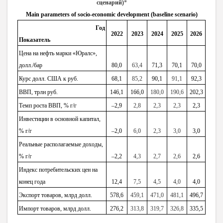
сценарий)
*
Main parameters of socio-economic development (baseline scenario)
Год
2022
2023
2024
2025
2026
Показатель
Цена на нефть марки «Юралс»,
долл./бар
80,0
63,4
71,3
70,1
70,0
Курс долл. США к руб.
68,1
85,2
90,1
91,1
92,3
ВВП, трлн руб.
146,1
166,0
180,0
190,6
202,3
Темп роста ВВП, % г/г
–
2,9
2,8
2,3
2,3
2,3
Инвестиции в основной капитал,
% г/г
–
2
,0
6,0
2,3
3,0
3,0
Реальные располагаемые доходы,
% г/г
–
2,2
4,3
2,7
2,6
2,6
Индекс потребительских цен на
конец года
12,4
7,5
4,5
4,0
4,0
Экспорт товаров, млрд
долл.
578,6
459,1
471,0
481,1
496,7
Импорт товаров, млрд
долл.
276,2
313,8
319,7
326,8
335,5