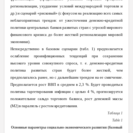
регионализации, ухудшение условий международной торговли и
др.) и сценарий «рисковый» (с фокусом на реализацию всех самых
неблагоприятных трендов: от ужесточения денежно-кредитной
политики центральных банков развитых стран с угрозой мирового
финансового кризиса до более жесткой регионализации мировой
экономики).
Непосредственно в базовом сценарии (табл. 1) предполагается
ослабление проинфляционных тенденций
при сохранении
высокого уровня совокупного спроса, т. е. денежно-кредитная
политика развитых стран будет более жесткой, чем
предполагалось ранее, но с дальнейшим трендом на ее смягчение.
Предполагается рост ВВП в среднем
в 2,3 %. Будет проводиться
политика таргетирования инфляции с целью 4 %, прогнозируется
положительное сальдо торгового баланса, рост денежной массы
(
M
2) в параллель с ростом кредитования.
Таблица 1
Table
1
Основные параметры социально-экономического развития (базовый