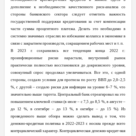
дополнение к необходимости качественного риск-анализа со
стороны банковского сектора следует отметить важность
государственной поддержки кредитования за счет компенсации
части суммы процентного платежа. Делать это необходимо в
системно значимых отраслях во избежание коллапса в экономике в
связи с закрытием производств, сокращением рабочих мест и т. п.
В 2023 г. сохранились все тенденции конца 2022 г.:
проинфляционные риски нарастали, внутренний рынок
практически полностью восстановился до докризисного уровня,
совокупный спрос продолжал увеличиваться. Все это, с одной
стороны, создало условия для прогноза по росту ВВП до 2,0–2,5
%, с другой – создало риски для инфляции на уровне 6–7 %, что
значительно выше таргета. Центральный банк отреагировал на это
повышением ключевой ставки (в июле – с 7,5 до 8,5 %, в августе
–
до 12 %, в сентябре – до 13 %, в октябре – до 15 %). Из
проведенного выше обзора можно сделать вывод о том, что
денежно-кредитная политика в 2022–2023 г. носила прежде всего
контрциклический
характер. Контрциклическая денежно-кредит-ная