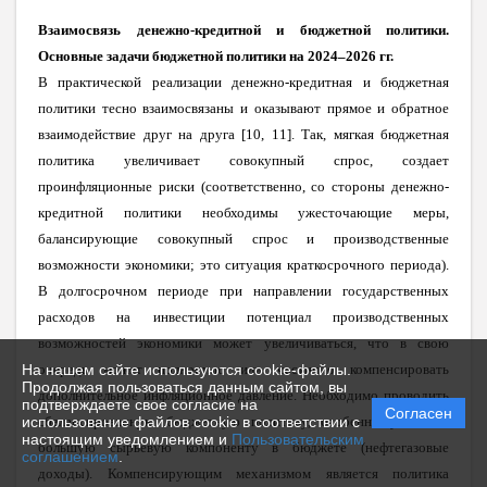
Взаимосвязь денежно-кредитной и бюджетной политики.
Основные задачи бюджетной политики на 2024–2026 гг.
В практической реализации денежно-кредитная и бюджетная
политики тесно взаимосвязаны и оказывают прямое и обратное
взаимодействие друг на друга [10, 11]. Так, мягкая бюджетная
политика увеличивает совокупный спрос, создает
проинфляционные риски (соответственно, со стороны денежно-
кредитной политики необходимы ужесточающие меры,
балансирующие совокупный спрос и производственные
возможности экономики; это ситуация краткосрочного периода).
В долгосрочном периоде при направлении государственных
расходов на инвестиции потенциал производственных
возможностей экономики может увеличиваться, что в свою
очередь может полностью или частично компенсировать
На нашем сайте используются cookie-файлы.
Продолжая пользоваться данным сайтом, вы
дополнительное инфляционное давление. Необходимо проводить
подтверждаете свое согласие на
Согласен
сбалансированную бюджетную политику, особенно учитывая
использование файлов cookie в соответствии с
настоящим уведомлением и
Пользовательским
большую сырьевую компоненту в бюджете (нефтегазовые
соглашением
.
доходы). Компенсирующим механизмом является политика