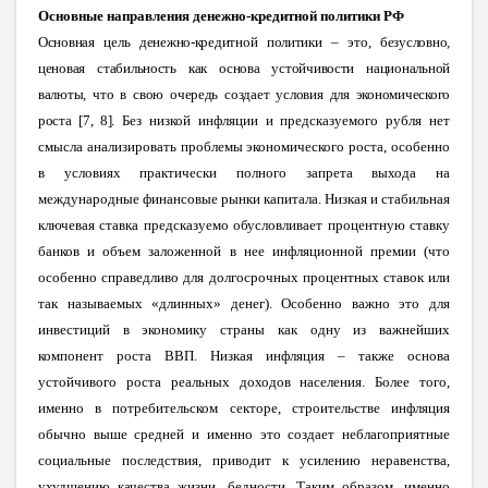
Основные направления денежно-кредитной политики РФ
Основная цель денежно-кредитной политики – это, безусловно,
ценовая стабильность как основа устойчивости национальной
валюты, что в свою очередь создает условия для экономического
роста [7, 8].
Без низкой инфляции и предсказуемого рубля нет
смысла анализировать проблемы экономического роста, особенно
в условиях практически полного запрета выхода на
международные финансовые рынки капитала. Низкая и стабильная
ключевая ставка предсказуемо обусловливает процентную ставку
банков и объем заложенной в нее инфляционной премии (что
особенно справедливо для долгосрочных процентных ставок или
так называемых «длинных» денег). Особенно важно это для
инвестиций в экономику страны как одну из важнейших
компонент роста ВВП. Низкая инфляция – также основа
устойчивого роста реальных доходов населения. Более того,
именно в потребительском секторе, строительстве инфляция
обычно выше средней и именно это создает неблагоприятные
социальные последствия, приводит к усилению неравенства,
ухудшению качества жизни, бедности. Таким образом, именно