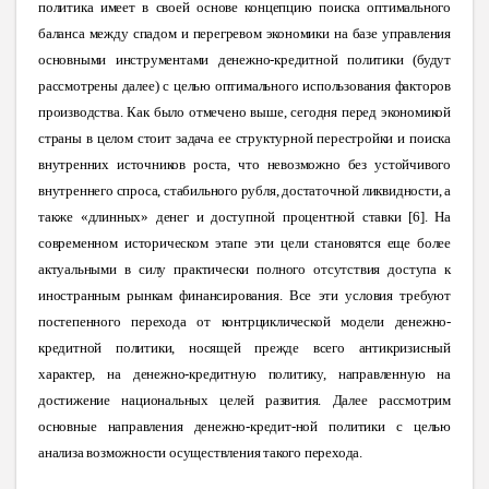
политика имеет в своей основе концепцию поиска оптимального
баланса между спадом и перегревом экономики на базе управления
основными инструментами денежно-кредитной политики (будут
рассмотрены далее) с целью оптимального использования факторов
производства. Как было отмечено выше, сегодня перед экономикой
страны в целом стоит задача ее структурной перестройки и поиска
внутренних источников роста, что невозможно без устойчивого
внутреннего спроса, стабильного рубля, достаточной ликвидности, а
также «длинных» денег и доступной процентной ставки [6]. На
современном
историческом этапе эти цели становятся еще более
актуальными в силу практически полного отсутствия доступа к
иностранным рынкам финансирования. Все эти условия требуют
постепенного перехода от контрциклической модели денежно-
кредитной политики, носящей прежде всего антикризисный
характер, на денежно-кредитную политику, направленную на
достижение национальных целей развития. Далее рассмотрим
основные направления денежно-кредит-ной политики с целью
анализа возможности осуществления такого перехода.