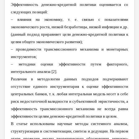
Эффективность денежно-кредитной политики оценивается со
следующих позиций:
– влияния на экономику, т. е. связью с показателями
экономического роста, низкой безработицы, низкой инфляции и др.
(данный подход приравняет цели денежно-кредитной политики к
целям общего экономического развития);
– проводимости трансмиссионного механизма и монетарных
инструментов;
– методики оценки эффективности путем факторного,
интегрального анализа [2].
Различия в методологии данных подходов подчеркивают
отсутствие единого инструментария к оценке эффективности
центральных банков, т. к. любая интегральная модель несет в себе
риск недостаточной валидности и субъективной эвристичности, а
эффективность трансмиссионного механизма не всегда равна
эффективности целям денежно-кредитной политики в целом.
В статье использованы научные методы системного анализа,
структуризации и систематизации, синтеза и дедукции. На первом
этапе проведен анализ теоретического обоснования денежно-