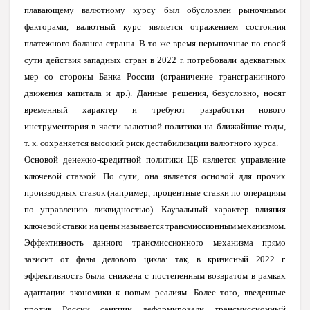
плавающему валютному курсу был обусловлен рыночными
факторами, валютный курс является отражением состояния
платежного баланса страны. В то же время нерыночные по своей
сути действия западных стран в 2022 г. потребовали адекватных
мер со стороны Банка России (ограничение трансграничного
движения капитала и др.). Данные решения, безусловно, носят
временный характер и требуют разработки нового
инструментария в части валютной политики на ближайшие годы,
т. к. сохраняется высокий риск дестабилизации валютного курса.
Основой денежно-кредитной политики ЦБ является управление
ключевой ставкой. По сути, она является основой для прочих
производных ставок (например, процентные ставки по операциям
по управлению ликвидностью). Каузальный характер
влияния
ключевой ставки на цены называется трансмиссионным механизмом.
Эффективность данного трансмиссионного механизма прямо
зависит от фазы делового цикла: так, в кризисный 2022 г.
эффективность была снижена с постепенным возвратом в рамках
адаптации экономики к новым реалиям. Более того, введенные
против России санкции деформировали трансмиссионный