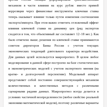
механизм в части влияния на курс рубля: вместо прямой
корреляции через финансовые инструменты ключевая ставка
теперь оказывает влияние только путем изменения соотношения
экспорта/импорта. При этом важно отметить отложенный эффект
влияния ключевой ставки на динамику цен (ряд экспертов
сходится в том, что объективный лаг составляет 12–18 мес.). Как
было отмечено выше, решения по ключевой ставке принимаются
советом директоров Банка России с учетом текущих
экономических тенденций длительного характера воздействия.
Для данных целей используется макропрогноз. В целом любое
моделирование в данной сфере построено на базе статистических
и эконометрических моделей с учетом экспертного мнения (на
кратко- и долгосрочной перспективе). Модельный аппарат
представляет собой постоянно совершенствующийся механизм
количественных и качественных методов с различными
сценарными рядами данных. Макропрогноз всегда делается в
условиях частичной неопределенности (любое свойство реальной
экономико-математической модели), поэтому различные варианты