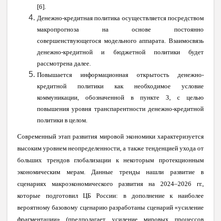
[6].
Денежно-кредитная политика осуществляется посредством
макропрогноза на основе постоянно
совершенствующегося модельного аппарата. Взаимосвязь
денежно-кредитной и бюджетной политики будет
рассмотрена далее.
Повышается информационная открытость денежно-
кредитной политики как необходимое условие
коммуникации, обозначенной в пункте 3, с целью
повышения уровня транспарентности денежно-кредитной
политики в целом.
Современный этап развития мировой экономики характеризуется
высоким уровнем неопределенности, а также тенденцией ухода от
больших трендов глобализации к некоторым протекционным
экономическим мерам. Данные тренды нашли развитие в
сценариях макроэкономического развития на 2024–2026 гг.,
которые подготовил ЦБ России: в дополнение к наиболее
вероятному базовому сценарию разработаны сценарий «усиление
фрагментации» (предполагает усиление мировых процессов