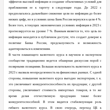
эффектов высокой инфляции и создание объективных условий для
приближения ее к таргету в следующие годы. До 2022 г.
предполагалось дальнейшее снижение цели по инфляции до более
низких цифр, но в условиях шока Банк России вернулся к цели 4 %.
Более того, в текущих экономических условиях инфляция в 2023 г.
прогнозируется на уровне 7 %. Важным является то, что цель по
инфляции находится в публичном доступе, что создает доверие к
политике Банка России, предсказуемость и возможность
адаптироваться к изменениям.
В части плавающего валютного курса в научном и экспертном
сообществе традиционно ведется обширная дискуссия порой с
полярными позициями. Большая волатильность валютного курса в
2023 г. вызвала неопределенность на финансовых рынках. С одной
стороны, повышение валютного курса выгодно экспортерам, т. к.
это увеличивает конкурентоспособность их продукции; с другой
стороны, увеличивает стоимость импортных товаров, в то же
время делая отечественную продукцию также более
конкурентоспособной. В этом видится стабилизующая роль
гибкого валютного курса. В свою очередь, переход ЦБ к