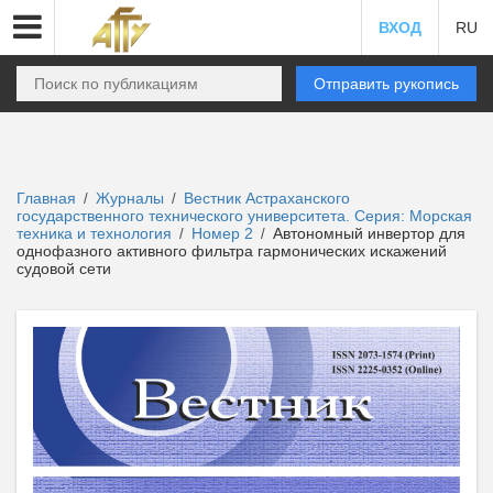
ВХОД
RU
Отправить рукопись
Главная
Журналы
Вестник Астраханского
/
/
государственного технического университета. Серия: Морская
техника и технология
Номер 2
Автономный инвертор для
/
/
однофазного активного фильтра гармонических искажений
судовой сети