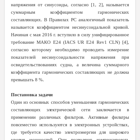
напряжения от синусоиды, согласно [1, 2], называется
суммарным коэффициентом гармонических
составляющих. В Правилах PC аналогичный показатель
называется коэффициентом несинусоидальной кривой.
Начиная с мая 2016 г. вступило в силу унифицированное
требование МАКО Е24 (
IACS
UR
E
24
Rev
1
CLN
) [4],
согласно которому необходимо проводить измерение
показателей несинусоидальности напряжения при
освидетельствованиях судна, а величина суммарного
коэффициента гармонических составляющих не должна
превышать 8 %.
Постановка задачи
Один из основных способов уменьшения гармонических
составляющих электрической сети заключается в
применении различных фильтров. Активные фильтры
повсеместно используются в электронных устройствах,
где требуется качество электроэнергии для широкого
уровня мощностей. Они позволяют компенсировать