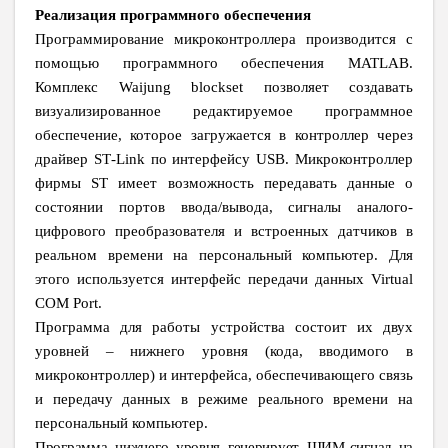
Реализация программного обеспечения
Программирование микроконтроллера производится с
помощью программного обеспечения
MATLAB
.
Комплекс
Waijung
blockset
позволяет создавать
визуализированное редактируемое программное
обеспечение, которое загружается в контроллер через
драйвер
ST
-
Link
по интерфейсу
USB
. Микроконтроллер
фирмы
ST
имеет возможность передавать данные о
состоянии портов ввода/вывода, сигналы аналого-
цифрового преобразователя и встроенных датчиков в
реальном времени на персональный компьютер. Для
этого используется интерфейс передачи данных
Virtual
COM
Port
.
Программа для работы устройства состоит их двух
уровней – нижнего уровня (кода, вводимого в
микроконтроллер) и интерфейса, обеспечивающего связь
и передачу данных в режиме реального времени на
персональный компьютер.
Программа нижнего уровня генерирует ШИМ-сигнал на