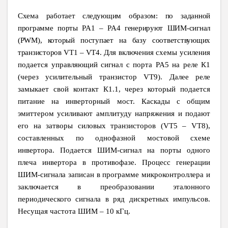
Схема работает следующим образом: по заданной
программе порты
PA
1 –
PA
4 генерируют ШИМ-сигнал
(
PWM
), который поступает на базу соответствующих
транзисторов
VT
1 –
VT
4.
Для включения схемы усиления
подается управляющий сигнал с порта
PA
5 на реле К1
(через усилительный транзистор
VT
9). Далее реле
замыкает свой контакт К1.1, через который подается
питание на инверторный мост. Каскады с общим
эмиттером усиливают амплитуду напряжения и подают
его на затворы силовых транзисторов (
VT
5 –
VT
8),
составленных по однофазной мостовой схеме
инвертора. Подается ШИМ-сигнал на порты одного
плеча инвертора в противофазе. Процесс генерации
ШИМ-сигнала записан в программе микроконтроллера и
заключается в преобразовании эталонного
периодического сигнала в ряд дискретных импульсов.
Несущая частота ШИМ – 10 кГц.