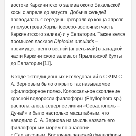
востоке Каркинитского залива около Бакальской
косы с апреля до августа. Добыча
сельдей
проводилась с середины февраля до конца апреля
у полуострова Хорлы (северо-восточная
часть
Каркинитского залива) и у Евпатории. Также велся
промысел ласкиря
Diplodus
annularis
–
преимущественно весной (апрель-май) в западной
части Каркинитского залива от Ярылгачской
бухты
до Евпатории [11].
В ходе экспедиционных исследований в СЗЧМ С.
А. Зерновым было открыто так называемое
«филлофорное поле». Колоссальное скопление
красной водоросли филлофоры (Phyllophora sp.)
располагалось севернее линии «Севастополь –
Дунай» и было настолько масштабным, что
наводило С. А. Зернова на мысль назвать его
филлофорным морем по аналогии
с Саргассовым. Восточнее залежей филлофоры