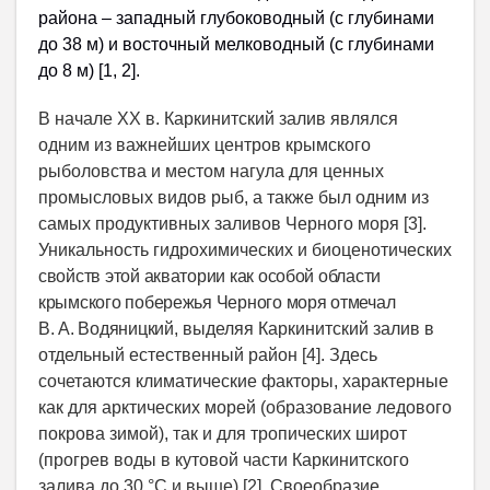
района – западный глубоководный (с глубинами
до 38 м) и восточный мелководный (с глубинами
до 8 м) [1, 2].
В начале XX в. Каркинитский залив являлся
одним из важнейших центров крымского
рыболовства и местом нагула для ценных
промысловых видов рыб, а также был одним из
самых продуктивных заливов Черного моря [3].
Уникальность гидрохимических и биоценотических
свойств этой акватории как особой области
крымского побережья Черного моря отмечал
В. А. Во­дяницкий
, выделяя Каркинитский залив в
отдельный естественный район [4]. Здесь
сочетаются климатические факторы, характерные
как для арктических морей (образование ледового
покрова зимой), так и для тропических широт
(прогрев воды в кутовой части Каркинитского
залива до 30 °С и выше) [2]. Своеобразие