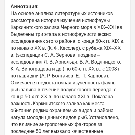
Аннотация:
На основе анализа литературных источников
рассмотрена история изучения ихтиофауны
Каркинитского залива Черного моря в XIX–XXI вв.
Выделены три этапа в ихтиофаунистических
исследованиях этого района: с конца 50-х гг. XIX в.
по начало XX в. (К. Ф. Кесслер), с рубежа XIX–XX
в. (экспедиции С. А. Зернова, позднее –
исследования Л. В. Арнольди, В. А. Водяницкого,
К. А. Виноградова и др.) по 60-е гг. XX в., с 2008 г.
по наши дни (А. Р. Болтачев, Е. П. Карпова).
Отмечается недостаточная изученность фауны
рыб залива в течение полувекового периода: с
конца 50-х гг. XX в. по начало XXI в. Показана
важность Каркинитского залива как места
обитания редких охраняемых видов и района
нагула молоди ценных видов рыб. Установлено,
что влияние антропогенных факторов за
последние 50 лет вызвало качественные