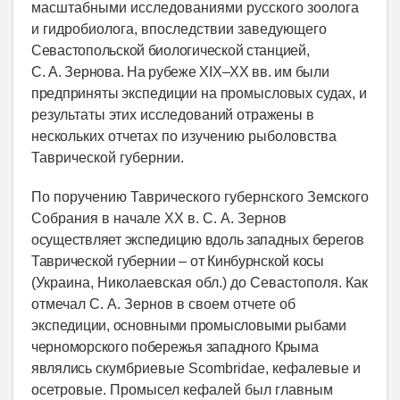
масштабными исследованиями русского зоолога
и гидробиолога, впоследствии заведующего
Севастопольской биологической станцией,
С. А. Зернова. На рубеже
XIX
–
XX
вв. им были
предпри
няты экспедиции на промысловых судах, и
результаты этих исследований отражены в
нескольких
отчетах по изучению рыболовства
Таврической губернии.
По поручению Таврического губернского Земского
Собрания в начале XX в. С. А. Зернов
осуществляет экспедицию вдоль западных берегов
Таврической губернии – от Кинбурнской косы
(Украина, Николаевская обл.) до Севастополя. Как
отмечал С. А. Зернов в своем отчете об
экс
педиции, основными промысловыми рыбами
черноморского побережья западного Крыма
являлись
скумбриевые Scombridae, кефалевые и
осетровые. Промысел кефалей был главным