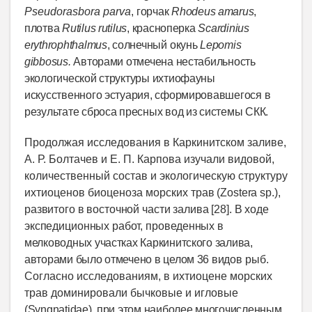
Pseudorasbora parva
,
горчак
Rhodeus amarus
,
плотва
Rutilus rutilus
, красноперка
Scardinius
erythrophthalmus
, солнечный
окунь
Lepomis
gibbosus.
Авторами отмечена нестабильность
экологической структуры ихтиофауны
искусственного эстуария, сформировавшегося в
результате сброса пресных вод из системы СКК.
Продолжая исследования в Каркинитском заливе,
А. Р. Болтачев и Е. П. Карпова изучали видовой,
количественный состав и экологическую структуру
ихтиоценов биоценоза морских
трав (
Zostera
sp
.),
развитого в восточной части залива [28]. В ходе
экспедиционных работ, прове
денных в
мелководных участках Каркинитского залива,
авторами было отмечено в целом 36 видов
рыб.
Согласно исследованиям, в ихтиоцене морских
трав доминировали бычковые и игловые
(
Syngnatidae
), при этом наиболее многочисленным