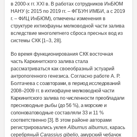
в 2000-х гг. XXI в. В работах сотрудников ИнБЮМ
НАНУ (с 2015 по 2019 гг. – ФГБУН ИМБИ, а с 2019
г. – ФИЦ ИнБЮМ), отмечены изменения в
структуре ихтиофауны мелководной части залива
вследствие многолетнего сброса пресных вод из
системы СКК [1–3, 28].
Во время функционирования СКК восточная
часть Каркинитского залива стала
рассматриваться как своеобразный эстуарий
антропогенного генезиса. Согласно работе А. Р.
Болтачева
с соавторами, в период исследований
2008–2009
гг. в ихтиофауне мелководной части
Каркинитского
залива по численности преобладали
пресноводные рыбы (до 56
%), а морские и
солоноватоводные
составляли 33 и 11 %
соответственно [3]. В этом районе авторами
регистрировались уклея
Alburnus alburnus
, карась
серебряный
Carassius gibelio
, амурский чебачок