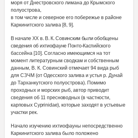
моря от Днестровского лимана до Крымского
полуострова,
в том числе и северное его побережье в районе
Каркинитского залива [8, 9].
В начале
XX
в. В. К. Совинским были обобщены
сведения об ихтиофауне Понто-Каспийского
бассейна [10]. Согласно имеющимся на тот
момент литературным сводкам и собственным
данным, В. К. Совинский отмечает 94 вида рыб
для СЗЧМ (от Одесского залива и устья р. Дунай
до Тарханкутского полуострова). Помимо
проходных и морских рыб, автор приводит
сведения
об 11 пресноводных (в частности,
карповых
Cyprinidae
), которые заходят в устьевые
участки рек.
Начало изучению ихтиофауны непосредственно
Каркинитского залива было положено