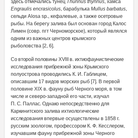
здесь отмечались тунец
Thunnus thynnus
, хамса
Engraulis
encrasicolus
, барабулька
Mullus
barbatus
,
сельди Alosa sp., кефалевые, а также осетровые
рыбы. На берегу залива был основан город Калос
Лимен (совр. пгт Черноморское), который являлся
одним из важных центров крымского
рыболовства [2, 6].
Со второй половины
XVIII
в. ихтиофаунистические
исследования прибрежной зоны Крымс
кого
полуострова проводились К. И. Габлицем,
описавшим 17 видов морских рыб [7]. В первой
половине XIX в. фауну рыб Черного моря, в том
числе и северо-западной его части, изучал
П. С. Паллас. Однако непосредственно для
Каркинитского залива ихтиологические
исследования
впервые осуществлены в 1858 г.
русским зоологом, профессором К. Ф. Кесслером,
изучавшим фауну прибрежной зоны Черного