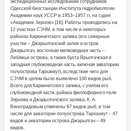
экспедиционных исследований сотрудников
Одесской биостанции Института гидробиологии
Академии наук УССР в 1953–1957 гг. на судне
«Академик Зернов» [16]. Работы проводились на
12 участках СЗЧМ, в том числе и некоторых
районах Каркинитского залива (его северные
участки – Джа
рылгачский залив и остров
Джарылгач, восточная мелководная часть –
Лебяжьи острова, а также
бухта Ярылгачская и
западная глубоководная часть, включая акваторию
полуострова Тарханкут),
вследствие чего для
СЗЧМ в целом было выявлено 100 видов рыб.
Всего для Каркинитского
залива, с учетом его
глубоководной части, района филлофорного поля
Зернова и Джарылгачского
залива, К. А.
Виноградовым отмечены 67 видов рыб, в том
числе для акватории полуострова Тарханкут – 47
видов и акватории острова Джарылгач – 49
видов.