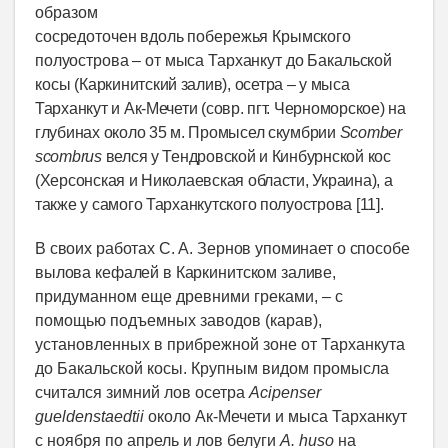
образом
сосредоточен вдоль побережья Крымского
полуострова – от мыса Тарханкут до Бакальской
косы
(Каркинитский залив), осетра – у мыса
Тарханкут и Ак-Мечети (совр. пгт. Черноморское) на
глубинах около 35 м. Промысел скумбрии
Scomber
scombrus
велся у Тендровской и Кинбурнской кос
(Херсонская и Николаевская области, Украина), а
также у самого Тарханкутского полуострова [11].
В своих работах С. А. Зернов упоминает о способе
вылова кефалей в Каркинитском заливе,
придуманном еще древними греками, – с
помощью подъемных заводов (карав),
установленных в прибрежной зоне от Тарханкута
до Бакальской косы. Крупным видом промысла
считался зимний лов осетра
Acipenser
gueldenstaedtii
около Ак-Мечети и мыса Тарханкут
с ноября по апрель и лов белуги
A
.
huso
на