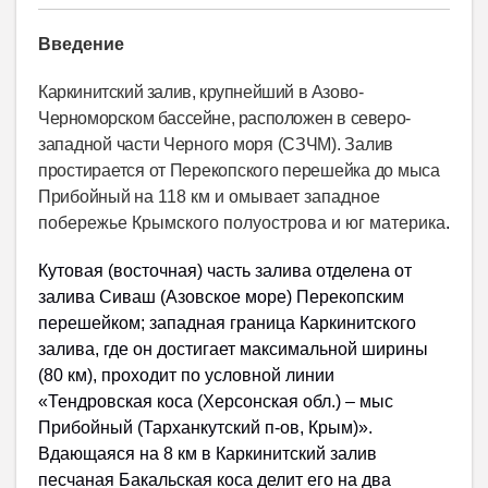
Введение
Каркинитский залив, крупнейший в Азово-
Черноморском бассейне, расположен в северо-
запад­ной части Черного моря (СЗЧМ). Залив
простирается от Перекопского перешейка до мыса
Прибойный
на 118 км и омывает западное
побережье Крымского полуострова и юг материка
.
Кутовая (восточная) часть залива отделена от
залива Сиваш (Азовское море) Перекопским
перешейком; западная граница Каркинитского
залива, где он достигает максимальной ширины
(80 км), проходит по условной линии
«Тендровская коса (Херсонская обл.) – мыс
Прибойный (Тарханкутский п-ов, Крым)».
Вдающаяся на 8 км в Каркинитский залив
песчаная Бакальская коса делит его на два