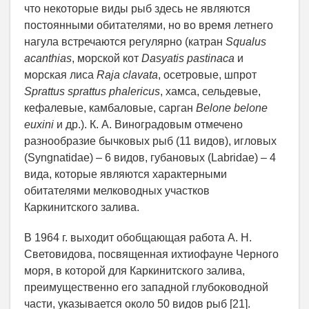
что некоторые виды рыб здесь не являются
постоянными обитателями, но во время летнего
нагула встречаются регулярно (катран
Squalus
acanthias
, морской кот
Dasyatis pastinaca
и
морская лиса
Raja clavata
, осетровые, шпрот
Sprattus sprattus phalericus
, хамса, сельдевые,
кефалевые, камбаловые, сарган
Belone belone
euxini
и др.). К. А. Виноградовым отмечено
разнообразие бычковых рыб (11 видов), игловых
(Syngnatidae) – 6 видов, губановых (Labridae) – 4
вида, которые являются характерными
обитателями мелководных участков
Каркинитского залива.
В 1964 г. выходит обобщающая работа А. Н.
Световидова, посвященная ихтиофауне Черного
моря, в которой для Каркинитского залива,
преимущественно его западной глубоководной
части, указывается около 50 видов рыб [21].