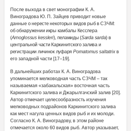
После выхода в свет монографии К. А.
Виноградова Ю. П. Зайцев приводит новые
данные
о нересте некоторых видов рыб в СЗЧМ:
об обнаружении икры камбалы Кесслера
(
Arnoglossus
kessleri
),
пеламиды (
Sarda
sarda
) в
центральной части Каркинитского залива и
регистрации личинок луфаря
Pomatomus saltatrix
в
его западной части [17–19].
В дальнейших работах К. А. Виноградова
упоминается мелководная часть СЗЧМ – так
называемая «забакальская» восточная часть
Каркинитского залива и Джарылгачский залив [20].
Автор отмечает целесообразность изучения
мелководных подрайонов Каркинитского залива
как мест нагула ценных видов рыб и их молоди.
Согласно К. А. Виноградову, в этом районе
отмечается около 60 видов рыб. Автор указывает,