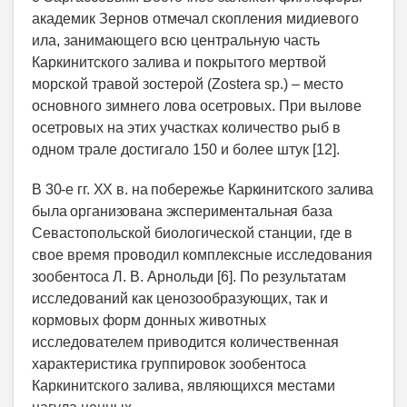
академик Зернов отмечал скопления мидиевого
ила, занимающего всю центральную часть
Каркинитского залива и покрытого мертвой
морской травой зостерой (Zostera sp.) – место
основного зимнего лова осетровых. При вылове
осетровых на этих участках количество рыб в
одном трале достигало 150 и более штук [12].
В 30-е гг.
XX
в. на побережье Каркинитского залива
была организована экспериментальная
база
Севастопольской биологической станции, где в
свое время проводил комплексные исследования
зообентоса Л. В. Арнольди [6]. По результатам
исследований как ценозообразующих, так и
кормовых форм донных животных
исследователем приводится количественная
характеристика группировок зообентоса
Каркинитского залива, являющихся местами