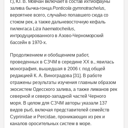
г.), Ю. В. Мовчан включает в состав ихтиофауны
залива бычка-гонца
Ponticola gymnotrachelus
,
вероятнее всего, случайно попавшего сюда со
стоком рек, а также дальневосточную кефаль
пиленгаса
Liza haematocheilus
,
интродуцированного в Азово-Черноморский
бассейн в 1970-х.
Продолжением и обобщением работ,
проведенных в СЗЧМ в середине XX в., явилась
монография, вышедшая в 2006 г. под общей
редакцией К. А. Виноградова [31]. В работе
отражены результаты изучения главным образом
экосистем Одесского залива, а также лиманов рек
северной и северо-западной частей Черного
моря. В целом для СЗЧМ авторы указали 137
видов рыб, включая представителей семейств
Cyprinidae и Percidae, проникающих из рек и
каналов оросительных систем в море.