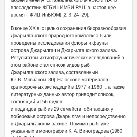
морей имени А. О. Ковалевского (ИнБЮМ НАНУ,
впоследствии ФГБУН ИМБИ РАН, в настоящее
время – ФИЦ ИнБЮМ) [2, 3, 24–29].
В конце
XX
в. с целью сохранения биоразнообразия
Джарылгачского природного комплекса
были
проведены исследования флоры и фауны
острова Джарылгач и Джарылгачского залива.
Результатом ихтиофаунистических исследований в
этом районе стал список видов рыб
Джарылгачского залива, составленный
Ю.
В.
Мовчаном [30]. На основе материалов
краткосрочных экспедиций
в 1977 и 1980
г., а также
литературных данных автор приводит список,
состоящий из 56 видов
и подвидов рыб из 29 семейств, обитающих у
побережья острова Джарылгач и непосредственно
в Джарылгачском заливе. Помимо рыб, уже
указанных в монографии К.
А.
Виноградова (1960