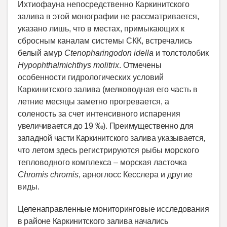
Ихтиофауна непосредственно Каркинитского
залива в этой монографии не рассматривается,
указано лишь, что в местах, примыкающих к
сбросным каналам системы СКК, встречались
белый амур
Ctenopharingodon
idella
и толстолобик
Hypophthalmichthys
molitrix
. Отмечены
особенности гидрологических условий
Каркинитского залива (мелководная его часть в
летние месяцы заметно прогревается, а
соленость за счет интенсивного испарения
увеличивается до 19 ‰). Преимущественно для
западной части Каркинитского залива указывается
,
что летом здесь регистрируются рыбы морского
тепловодного комплекса – морская ласточка
Chromis
chromis
, арноглосс Кесслера и другие
виды.
Целенаправленные мониторинговые исследования
в районе Каркинитского залива начались