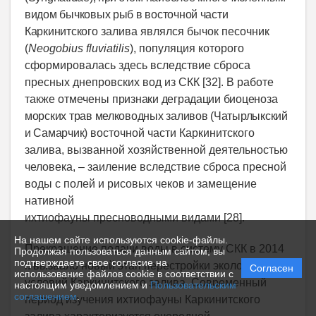
видом бычковых рыб в восточной части
Каркинитского
залива являлся бычок песочник
(
Neogobius
fluviatilis
), популяция которого
сформировалась здесь вследствие сброса
пресных днепровских вод из СКК [32]. В работе
также отмечены
признаки деградации биоценоза
морских трав мелководных заливов (Чатырлыкский
и Самарчик)
восточной части Каркинитского
залива, вызванной хозяйственной деятельностью
человека, – заиление вследствие сброса пресной
воды с полей и рисовых чеков и замещение
нативной
ихтиофауны пресноводными видами [28].
На нашем сайте используются cookie-файлы.
Прекращение подачи воды в систему СКК в 2014
Продолжая пользоваться данным сайтом, вы
подтверждаете свое согласие на
г. вызвало новый этап перестройки экологических
Согласен
использование файлов cookie в соответствии с
условий Каркинитского залива. Современный
настоящим уведомлением и
Пользовательским
соглашением
.
период изучения ихтиофауны Каркинитского