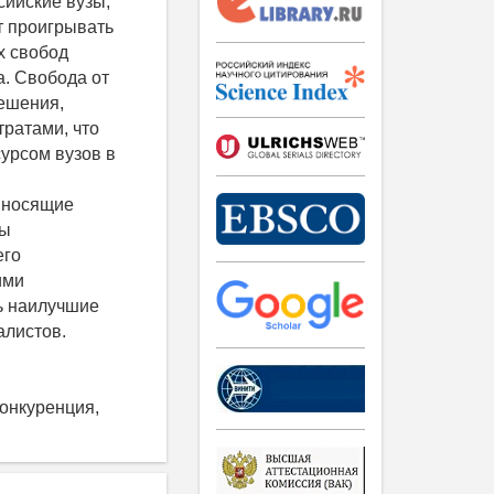
сийские вузы,
т проигрывать
х свобод
а. Свобода от
ешения,
ратами, что
урсом вузов в
иносящие
ты
его
ими
ь наилучшие
алистов.
конкуренция,