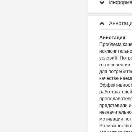
Информац
Аннотаци
Аннотация:
Проблема каче
исключительно
условий. Потр
от перспектив 
для потребите
качестве наём
Эффективность
работодателей
преподавателе
представили и
незначительно
мотивации пот
Возможности в