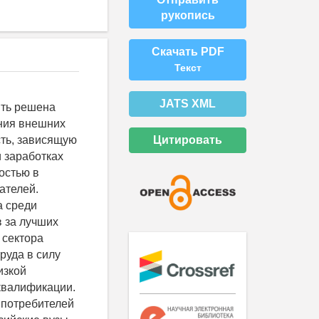
рукопись
Скачать PDF
Текст
JATS XML
ыть решена
ения внешних
Цитировать
сть, зависящую
и заработках
остью в
ателей.
а среди
в за лучших
 сектора
руда в силу
изкой
квалификации.
 потребителей