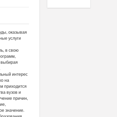
предложения на рынке труда в будущем. Для потребителя наиболее важное значение имеет не величина затрат или выгод, связанных с обучением, а соответствующая им полезность, влияние которой на выбор потребителя имеет индивидуальные различия в зависимости от уровня его благосостояния и личных предпочтений: где Е(U) - чистая ожидаемая полезность от инвестиций в образование; Ujt - ожидаемая полезность U от инвестиций в человеческий капитал j в год t; Uot - потерянная полезность U, обусловленная упущенными возможностями 0 в год t; r - ставка дисконтирования; C - затраченная полезность, обусловленная прямыми затратами на обучение. Таким образом, применение теории полезности к изучению проблемы выбора платного образования потребителями позволяет утверждать, что чем выше уровень полезности от образования, приобретаемого потребителем, тем выше спрос на это образование. Какие же факторы позволяют вузам создавать ценность для потребителей, которую они готовы оплачивать по высокой цене? Качество высшего образования выражается в высокой производительности труда жителей тех стран, где большинство потребителей имеет доступ к лучшим вузам мира. Такая уверенность базируется на фактах о том, что большая часть студентов обучается в местах проживания. Следовательно, для стран с высокими показателями качества образования в местных вузах ожидается и более высокая в среднем производительность труда. Убедимся в достоверности данного предположения посредством применения эконометрического метода парной линейной регрессии. В табл. 1 представлены сведен