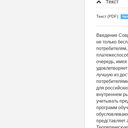
Текст
Текст (PDF):
Чит
Введение Современные вузы имеют возможность формировать свои доходы, оказывая не только бесплатные, финансируемые за счёт государства, образовательные услуги потребителям, но и услуги платного высшего образования, привлекая платежеспособных потребителей со всего мира. Современный потребитель, в свою очередь, имея возможность широкого выбора вузов и образовательных программ, удовлетворяет свои потребности в условиях ограниченных возможностей, выбирая лучшую из доступных ему программ обучения. Изучение факторов выбора потребителями платного высшего образования представляет собой актуальный интерес для российских вузов, участвующих в конкуренции за потребителя не только на внутреннем рынке, но и на мировом. Соперничая за рыночный спрос, вузам приходится учитывать предпочтения студентов, выбирающих среди широкого множества вузов и программ обучения на мировом рынке высшего образования. Поэтому изучение причин, обусловливающих готовность потребителя оплачивать высшее образование, представляет актуальную тему исследования, имеющую важное прикладное значение. Теоретическую основу современных исследований в области экономики образования составляют работы зарубежных учёных Г. Беккера [1] и М. Спенса [2], которые заложили фундаментальную базу исследований инвестиций в человеческий капитал и образовательных сигналов. Наиболее широко подобные вопросы освещали в своих работах такие современные российских учёные, как Т. В. Зак, [3], Е. О. Вострикова, А. П. Мешкова [4], В. А. Зернов [5]. Материалы исследования Образование в экономической науке исследуют с различных позиций. Рассматривая образование как актив, исследователи учитывают, что оно может приносит