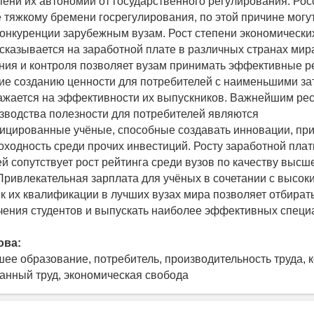
епени их автономии от государственного регулирования. Рос
тяжкому бремени госрегулирования, по этой причине могу
конкуренции зарубежным вузам. Рост степени экономически
сказывается на заработной плате в различных странах мир
ния и контроля позволяет вузам принимать эффективные р
е созданию ценности для потребителей с наименьшими зат
ажается на эффективности их выпускников. Важнейшим рес
зводства полезности для потребителей являются
ицированные учёные, способные создавать инновации, пр
ходность среди прочих инвестиций. Росту заработной пла
й сопутствует рост рейтинга среди вузов по качеству высш
Привлекательная зарплата для учёных в сочетании с высок
к их квалификации в лучших вузах мира позволяет отбират
чения студентов и выпускать наиболее эффективных специ
ова:
шее образование, потребитель, производительность труда, 
нный труд, экономическая свобода