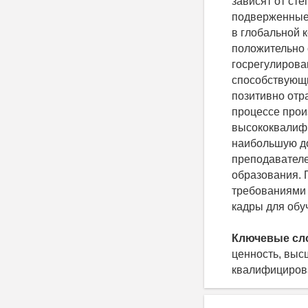
зависят от ст
подверженные 
в глобальной 
положительно 
госрегулирова
способствующи
позитивно отр
процессе прои
высококвалиф
наибольшую до
преподавателе
образования. 
требованиями 
кадры для обу
Ключевые сл
ценность, выс
квалифицирова