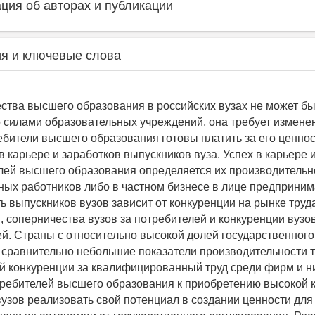
ия об авторах и публикации
я и ключевые слова
ства высшего образования в российских вузах не может б
 силами образовательных учреждений, она требует измен
ебители высшего образования готовы платить за его ценно
в карьере и заработков выпускников вуза. Успех в карьере 
лей высшего образования определяется их производительн
ных работников либо в частном бизнесе в лице предприним
 выпускников вузов зависит от конкуренции на рынке труд
, соперничества вузов за потребителей и конкуренции вузо
й. Страны с относительно высокой долей государственного
 сравнительно небольшие показатели производительности т
й конкуренции за квалифицированный труд среди фирм и н
ребителей высшего образования к приобретению высокой 
узов реализовать свой потенциал в создании ценности для