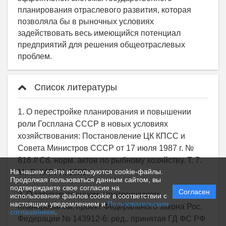
Список литературы
1. О перестройке планирования и повышении
роли Госплана СССР в новых условиях
хозяйствования: Постановление ЦК КПСС и
Совета Министров СССР от 17 июля 1987 г. №
816 // Сб. норм. актов по рыбному хозяйству. Т. 7.
На нашем сайте используются cookie-файлы.
М.: ВНИЭРХ, 1989.
Продолжая пользоваться данным сайтом, вы
подтверждаете свое согласие на
Согласен
2. О государственном стратегическом
использование файлов cookie в соответствии с
настоящим уведомлением и
Пользовательским
планировании: проект Федерального закона Рос.
соглашением
.
Федерации № 143912-6: ред., принятая ГД ФС РФ