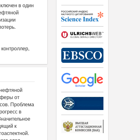
включен в один
нефтяной
изации
потерь.
 контроллер,
ение воды и нефти происходит благодаря разной плотности легкой фазы (нефть) и тяжелой фазы (вода), т. е. нефть будет на поверхности воды. Насос для забора нефти оснащен поплавком для удаления нефти с поверхности воды. С целью осуществления качественного очищения после отстаивания сначала убирается слой нефти, затем, с помощью погружного насоса, удаляется вода. С уровнемера-плотномера сигналы о плотности и уровне жидкости постоянно поступают на контроллер, который определяет время работы насосов исходя из полученных данных. Магнитострикционный уровнемер-плотномер может применяться на объектах в зонах класса 1 и класса 2 (ГОСТ Р 51330.9), а также во взрывоопасных зонах (7.3 ПУЭ), где возможно образование смесей горючих газов и паров с воздухом категории IIB (ГОСТ Р 51330.11) температурной группы T3 включительно (ГОСТ Р 51330.0). В целях повышения надежности как мониторинга информации, так и работы системы данные поступают также в диспетчерский пункт. Магнитострикционные датчики очень точны, выдают непрерывный сигнал, а также могут использоваться с гибким волноводом, что расширяет сферу их применения. Волновод находится н