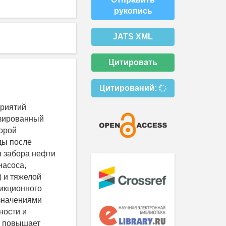
рукопись
JATS XML
Цитировать
Цитирований:
приятий
зированный
торой
ды после
я забора нефти
насоса,
) и тяжелой
рикционного
значениями
ности и
о повышает