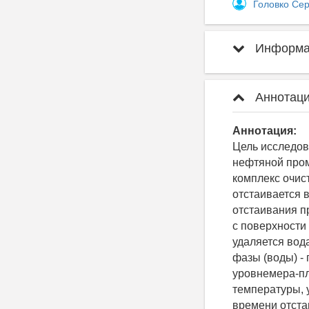
Головко Се
Информац
Аннотаци
Аннотация:
Цель исследов
нефтяной про
комплекс очис
отстаивается 
отстаивания п
с поверхности
удаляется вода
фазы (воды) -
уровнемера-пл
температуры, 
времени отста