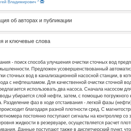
3
ргей Владимирович
ия об авторах и публикации
я и ключевые слова
ания - поиск способа улучшения очистки сточных вод пред
мышленности. Предложен усовершенствованный автомати
тки сточных вод в канализационной насосной станции, в ко
вода с нефтешламом. Для качественной очистки сточной во
редлагается использовать два насоса. Сначала насосом дл
 воды убирается слой нефти, затем, с помощью погружного 
. Разделение фаз в ходе отстаивания - легкой фазы (нефти
 происходит благодаря разной плотности сред. С магнитост
отномера постоянно поступают сигналы на контроллер со 
уровня жидкости в резервуаре, осуществляется расчет плот
ивания. Данные поступают также в диспетчерский пункт, чт