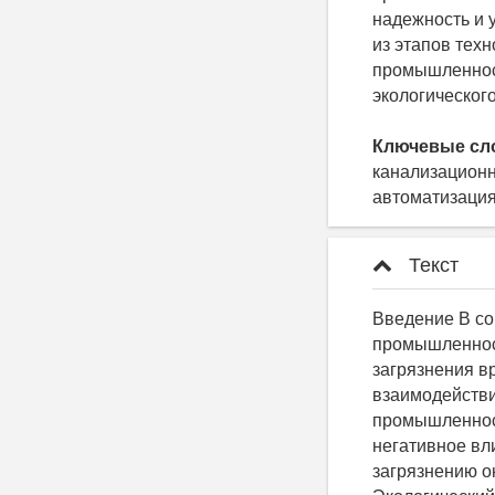
надежность и 
из этапов тех
промышленност
экологическог
Ключевые сл
канализационн
автоматизация
Текст
Введение В современном мире, характеризующемся быстрым развитием нефтяной промышленности, к числу актуальных проблем относятся защита водной сферы от загрязнения вредными веществами и рациональное использование ресурсов. Проблема взаимодействия человека и окружающей среды постоянно обостряется. Прогресс в промышленности, в некоторых случаях, нанес природе огромный ущерб. Значительное негативное влияние оказывает сброс промышленных сточных вод, приводящий к загрязнению окружающей среды. Вышеуказанная проблема является многоаспектной. Экологический аспект проблемы заключается в том, что загрязнение верхнего слоя земли водой с нефтешламом приводит к изменению микрохимического состава почв, нарушению круговорота веществ в природе, разрушению естественных природных систем, ухудшению генетических характеристик животного и растительного мира. Социальный аспект состоит в том, что загрязнение водной экосистемы влечет за собой ухудшение качества воды. Затраты на ликвидацию загрязнений, плата за сброс промышленных вод являются экономическим аспектом проблемы. Политический аспект подразумевает реализацию различных программ по охране водных ресурсов, принятие и определение условий сброса промышленных вод [1]. Источниками негативного воздействия на окружающую среду являются сточные воды промышленных предприятий, нефтепроводы, нефтебазы, перекачивающие станции, наливные пункты и пр. Большое количество российских предприятий в разных сферах промышленности до сих пор работает по технологиям середины XX в. На заводах и предприятиях в большинстве случаев используется старое оборудование и применяются давно устаревшие технологии очистки сточных вод от нефтепродуктов, которые не позволяют сделать производство более экологичным, как того требу