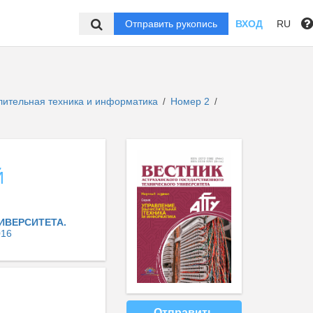
Отправить рукопись
ВХОД
RU
слительная техника и информатика
Номер 2
/
/
И
Й
ИВЕРСИТЕТА.
016
Отправить