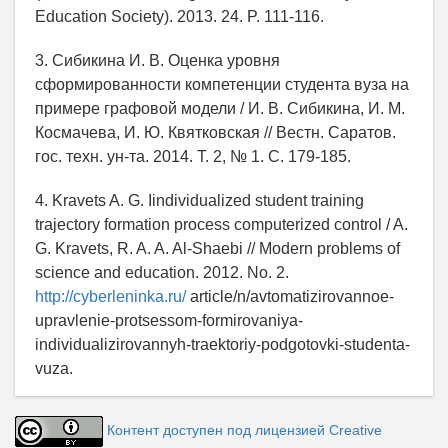
Education Society). 2013. 24. P. 111-116.
3. Сибикина И. В. Оценка уровня
сформированности компетенции студента вуза на
примере графовой модели / И. В. Сибикина, И. М.
Космачева, И. Ю. Квятковская // Вестн. Саратов.
гос. техн. ун-та. 2014. Т. 2, № 1. С. 179-185.
4. Kravets A. G. Iindividualized student training
trajectory formation process computerized control / A.
G. Kravets, R. A. A. Al-Shaebi // Modern problems of
science and education. 2012. No. 2.
http://cyberleninka.ru/
article/n/avtomatizirovannoe-
upravlenie-protsessom-formirovaniya-
individualizirovannyh-traektoriy-podgotovki-studenta-
vuza.
Контент доступен под лицензией Creative