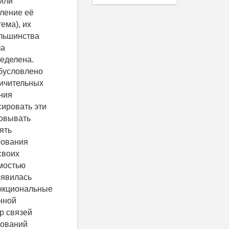
удет: (1) Заметим, что может быть как положительной, так и отрицательной величиной, в зависимости от того, на что направлены оптимизационные проекты - на снижение издержек (эффективность по затратам) или на повышение показателей эффективности процессов (эффективность по целям). Пусть - множество тех сервисов s из каталога , которые созданы в периоде и (или) поддерживаются в периоде усовершенствованными процессами. Пусть , а