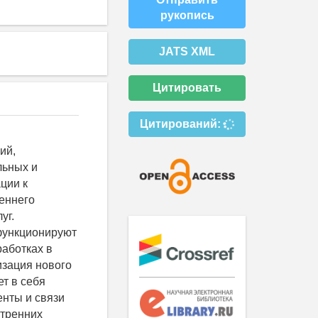
рукопись
JATS XML
Цитировать
Цитирований:
ий,
льных и
ции к
еннего
уг.
функционируют
работках в
изация нового
т в себя
нты и связи
утренних