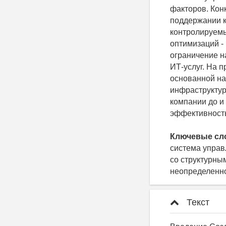
факторов. Кон
поддержании к
контролируем
оптимизаций -
ограничение н
ИТ-услуг. На 
основанной на
инфраструктур
компании до и
эффективность
Ключевые сл
система управ
со структурны
неопределенно
Текст