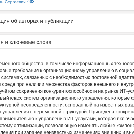
3
ан Сергеевич
ия об авторах и публикации
я и ключевые слова
еменного общества, в том числе информационных технолог
овые требования к организационному управлению в социа
 системах, связанных с необходимостью постоянной адапта
среде при наличии множества факторов внешнего и внутр
 учётом сохранения конкурентоспособности на рынке ИТ-усл
вый класс систем организационного управления, которые 
руктурной неопределенности, основанный на известных раз
м управления с переменной структурой. Приведена конкрет
 применительно к управлению ИТ-услугами, которая включае
стему оптимизации, позволяющую изменять любые компоне
ления при заранее неизвестных изменениях внешних и вн