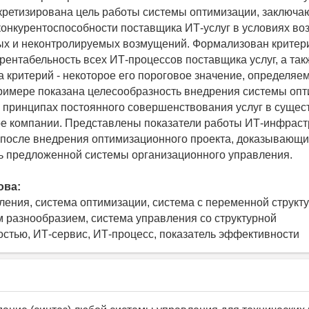
кретизирована цель работы системы оптимизации, заключа
онкурентоспособности поставщика ИТ-услуг в условиях во
ых и неконтролируемых возмущений. Формализован критер
 рентабельность всех ИТ-процессов поставщика услуг, а та
а критерий - некоторое его пороговое значение, определяе
примере показана целесообразность внедрения системы опт
 принципах постоянного совершенствования услуг в суще
е компании. Представлены показатели работы ИТ-инфраст
 после внедрения оптимизационного проекта, доказывающ
 предложенной системы организационного управления.
ова:
ления, система оптимизации, система с переменной структу
м разнообразием, система управления со структурной
стью, ИТ-сервис, ИТ-процесс, показатель эффективности