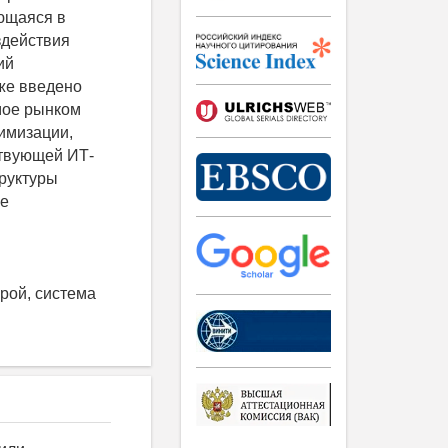
ющаяся в
здействия
ий
кже введено
мое рынком
имизации,
ствующей ИТ-
руктуры
ие
рой, система