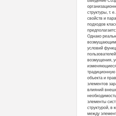
Введение Создание (синтез) любой системы управления для технических или организационных объектов промышленных предприятий включает определение её структуры, т. е. базовых элементов (объект управления, управляющая система), их свойств и параметров, а также внутренних и внешних связей. В рамках большинства подходов классической и современной теории управления к задаче синтеза предполагается, что структура системы управления заранее известна, определена. Однако реальное функционирование системы управления, как правило, обусловлено возмущающими воздействиями внешней среды (изменение целей и ограничительных условий функционирования системы, постоянно обновляющиеся требования пользователей системы, различного рода помехи). Для того чтобы компенсировать эти возмущения, устранять помехи, добиваться поставленных целей и реализовывать изменяющиеся требования, системе управления недостаточно осуществлять традиционную адаптацию параметров и структуры механизма функционирования объекта и правил управления - ей необходимо изменять структуру любых своих элементов заранее неизвестным образом, что обусловлено непредсказуемостью влияний внешней среды (например, рыночных условий). В связи с этим появилась необходимость в создании класса систем с изменяющейся структурой (функциональные элементы системы и связи между ними), в отличие от систем с фиксированной структурой, в которых совокупность функциональных элементов и характер связей между элементами остаются неизменными. Существует целый ряд исследований отечественных и зарубежных ученых, посвященных системам управления, функционирующим в условиях неопределенности, в том числе системам управления с изменяющейся структурой [1-6]. Однако в этих исследованиях рассматриваются, как правило, только отдельные вопросы данной проблематики. Так, в широко известных работах школы С. В. Емельянова, например в [3], изменения реализуются в ра