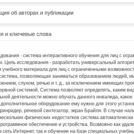
ия об авторах и публикации
я и ключевые слова
дования - система интерактивного обучения для лиц с огр
. Цель исследования - разработать универсальный алгори
 учебного материала для лиц с ограниченными возможнос
система, позволяющая заниматься образованием людей, 
рением, слухом, речью и т. д., за исключением имеющих пр
ервной системой. Система позволяет определять, каким ви
ной деятельности можно обучать данного инвалида, какое
 дополнительное оборудование ему нужно для этого устано
кринридер, речевой синтезатор, экран Брайля. В случае нал
нескольких физических недостатков система автоматически
рограммное обеспечение и устройства. Возможно как удал
 сеть Интернет, так и обучение на базе специальных учебн