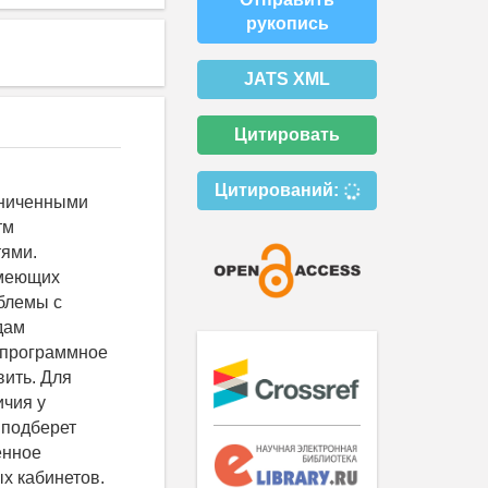
рукопись
JATS XML
Цитировать
Цитирований:
аниченными
тм
тями.
имеющих
облемы с
дам
 программное
вить. Для
ичия у
 подберет
енное
ых кабинетов.