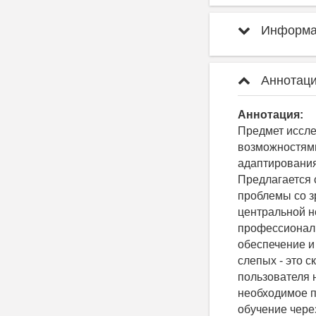
Информац
Аннотаци
Аннотация:
Предмет иссле
возможностями
адаптирования
Предлагается 
проблемы со з
центральной н
профессиональ
обеспечение и
слепых - это с
пользователя 
необходимое п
обучение через