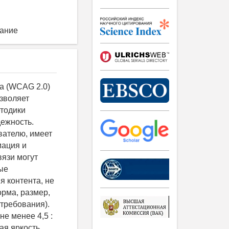
вание
получения необходимых теоретических знаний учащемуся предлагается пройти тестирование. Тестирование - это получение допуска к лабораторным работам и к следующему теоретическому курсу. Допуск к лабораторным работам представляет собой набор вопросов, на которые учащийся должен дать ответы. При успешном прохождении допуска возможен переход к третьему этапу обучения - моделированию. Если допуск к лабораторным работам не был получен, программа анализирует ошибочные ответы и генерирует выборку разделов теории для повторного изучения. После повторного изучения предложенного материала учащийся может снова приступить к прохождению теста (предлагается несколько попыток прохождения тестирования). Этап 3. Моделирование (лабораторные работы). Этот этап реализуется после прохождения тестирования и представляет собой выполнение лабораторных работ, построенных по принципу постепенно усложняющихся заданий. Часть заданий предназначена для закрепления знаний, полученных при изучении теории (блочные задания), другая часть заданий - непосредственное проведение лабораторных работ. Этап 4. Анализ уровня знаний учащихся подсистемой статистики. При прохождении тестирования или выполнении заданий по моделированию для каждого учащегося формируется блок статистики, содержащий дату и время получения допуска и (или) выполнения лабораторной работы; количество попыток; места, в которых возникли затруднения (конкретные вопросы допуска и (или) задания лабораторной работы). Эти данные доступны у