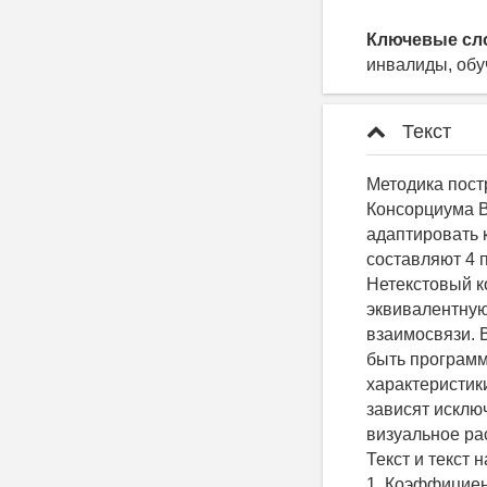
Ключевые сл
инвалиды, обу
Текст
Методика построена на основе рекомендации по доступности web-контента (WCAG 2.0) Консорциума Всемирной паутины (World Wide Web Consortium - W3C) и позволяет адаптировать контент для каждого пользователя в отдельности. Основу методики составляют 4 принципа: - доступность; - управляемость; - понятность; - надежность. Нетекстовый контент. Весь нетекстовый контент, предоставленный пользователю, имеет эквивалентную текстовую версию, в том числе и медиаконтент [2]. Информация и взаимосвязи. Визуально отображенная информация, структура и взаимосвязи могут быть программно определены или доступны в текстовой версии. Сенсорные характеристики. Инструкции, необходимые для понимания и использования контента, не зависят исключительно от сенсорных характеристик контента (таких как форма, размер, визуальное расположение, ориентация или звук). Контраст (минимальные требования). Текст и текст на изображениях должны иметь коэффициент контрастности не менее 4,5 : 1. Коэффициент контрастности (L1 + 0,05) / (L2 + 0,05), где L1 - относительная яркость наиболее светлого из цветов; L2 - относительная яркость наиболее темного из цветов; Относительная яркость. Относительная яркость любой точки в цветовом пространстве, нормализованная относительно «0» для самого темного черного и «1» для самого светлого белого. Почти все современные системы используют для отображения контента кодирование sRGB. Если смешение цветов происходит после отображения, то проводится оценка яркости исходного цвета. Для цветов, которые смешиваются в исходном виде, должны использоваться средние величины цветов (средний R, средний G, средний B). Изменение размеров текста. Размер шрифта текста, за исключением т