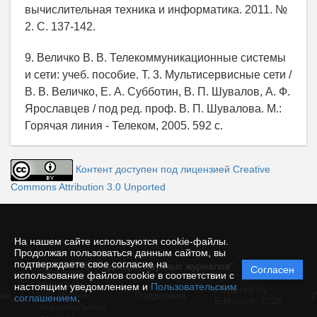
вычислительная техника и информатика. 2011. №
2. C. 137-142.
9. Величко В. В. Телекоммуникационные системы
и сети: учеб. пособие. Т. 3. Мультисервисные сети /
В. В. Величко, Е. А. Субботин, В. П. Шувалов, А. Ф.
Ярославцев / под ред. проф. В. П. Шувалова. М.:
Горячая линия - Телеком, 2005. 592 с.
Контент доступен под лицензией Creative
Commons Attribution 3.0 Unported
На нашем сайте используются cookie-файлы.
Продолжая пользоваться данным сайтом, вы
подтверждаете свое согласие на
© "Редакция научных журналов"
Согласен
Политика
использование файлов cookie в соответствии с
защиты и
настоящим уведомлением и
Пользовательским
Powered by
ие
обработки
Поддержка
И
соглашением
.
Editorum,
2026
персональных