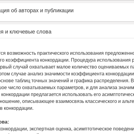
ия об авторах и публикации
я и ключевые слова
ся возможность практического использования предложенн
го коэффициента конкордации. Процедура использования 
ервый случай охватывает малое количество оцениваемых п
в этом случае анализ значимости коэффициента конкордации
основе таблиц точных значений и графика распределения. 
шое число охватываемых параметров, и для анализа значи
конкордации предлагается использовать его асимптотичес
ношение, описывающее взаимосвязь классического и альт
в конкордации.
ова:
онкордации, экспертная оценка, асимптотическое поведени