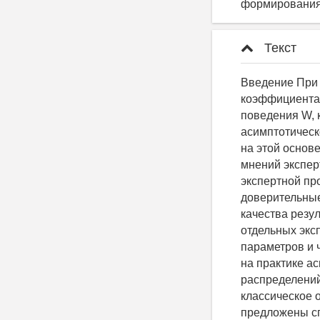
формирования
Текст
Введение При оценке степени согласованности мнений экспертов на основе коэффициента конкордации W [1] большое значение имеет знание асимптотического поведения W, когда объем выбора и число экспертов неограниченно растут. Знание асимптотического распределения W позволяет проверить гипотезы о его значимости и на этой основе делать выводы о степени согласованности или несогласованности мнений экспертов, а также о наличии объективного содержания в результатах экспертной процедуры. Кроме того, асимптотическое распределение позволяет строить доверительные интервалы для W, что может быть использовано для повышения качества результатов экспертной процедуры путем выявления и отбрасывания отдельных экспертных оценок. Отметим, что, согласно [2], если число оцениваемых параметров и число , то для оценки степени согласованности уже могут использоваться на практике асимптотические методы. Для и в [2] приведены таблицы точных распределений коэффициента конкордации W. Однако в [3] было показано, что классическое определение коэффициента конкордации имеет ряд недостатков, и предложены способы устранения этих недостатков. Кроме того, в [3] предложен альтернативный вариант коэффициента конкордации. Однако остался открытым вопрос о его асимптотическом поведении. Устранение этого пробела исследуется в этой работе. Основным вопросом, для ответа на который и разработан аппарат выборочных коэффициентов корреляции, является следующий: насколько существенна взаимосвязь между заданными совокупностями наблюдений в свете статистической теории выборки; в нашем случае такими совокупностями наблюдений являются оценки экспертов. При этом выборочные наблюдения сводятся к оценке рангов отдельных объектов. Если выявится взаимосвязь между наборами экспертных оценок, то можно заключить, что исследуемые характеристики объектов, с которыми связаны экспертные оценки, также взаимосвязаны. Анализ альтернативного коэффициента