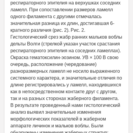
респираторного эпителия на верхушках соседних
ламелл. При сопоставлении размеров ламелл
одного филамента с другими отмечалась
значительная разница их длин, достигавшая 6-
кратного различия (рис. 2). Рис. 2.
Гистологический срез жабр ранних мальков воблы
дельты Волги (стрелкой указан участок срастания
респираторного эпителия на соседних ламеллах).
Окраска гематоксилин-эозином. УВ × 100 В свою
очередь, расположение (чередование)
разноразмерных ламелл не носило выраженного
системного характера, и значительные отличия по
длине регистрировались у ламелл, находившихся
как в непосредственном контакте друг с другом,
так и на разных сторонах жаберного филамента.
В результате проведенный нами гистологический
анализ выявил значительные изменения
морфологических показателей в жаберном
аппарате личинок и мальков воблы. Были
обнаружены изменения жаберных структур: