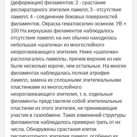
(деформация) филаментов; 2 - срастание
респираторного эпителия ламелл; 3 - отсутствие
ламелл; 4 - соединение боковых поверхностей
филаментов. Окраска гематоксилин-эозином. УВ ×
100 На верхушках филаментов наблюдалось
отсутствие ламелл; на них обычно находилась
небольшая «шапочка» из многослойного
неороговевающего эпителия. Ниже «шапочки»
располагались ламеллы, причем верхние из них
были несколько короче, чем остальные. На многих
филаментах наблюдалась полная атрофия
ламелл, замена их сплошными эпителиальными
пластинками из многослойного
неороговевающего эпителия, т. е. отдельные
филаменты представляли собой эпителиальные
пластинки из этого эпителия, не принимающие
участия в газообмене. Таких изменений структуры
филаментов наблюдалось примерно треть от их
числа. Обнаружены срастания клеток
респираторного эпителия ламелл, особенно их