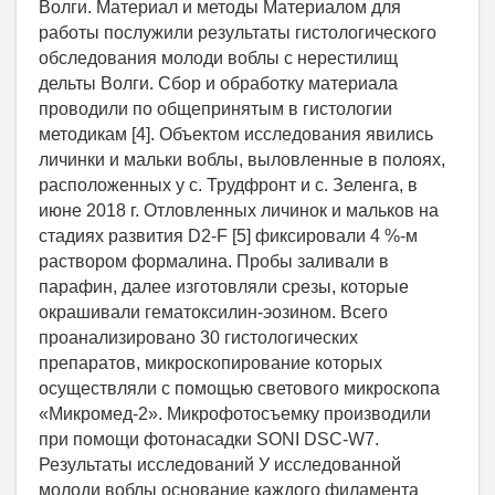
Волги. Материал и методы Материалом для
работы послужили результаты гистологического
обследования молоди воблы с нерестилищ
дельты Волги. Сбор и обработку материала
проводили по общепринятым в гистологии
методикам [4]. Объектом исследования явились
личинки и мальки воблы, выловленные в полоях,
расположенных у с. Трудфронт и с. Зеленга, в
июне 2018 г. Отловленных личинок и мальков на
стадиях развития D2-F [5] фиксировали 4 %-м
раствором формалина. Пробы заливали в
парафин, далее изготовляли срезы, которые
окрашивали гематоксилин-эозином. Всего
проанализировано 30 гистологических
препаратов, микроскопирование которых
осуществляли с помощью светового микроскопа
«Микромед-2». Микрофотосъемку производили
при помощи фотонасадки SONI DSC-W7.
Результаты исследований У исследованной
молоди воблы основание каждого филамента