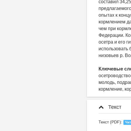
составил 34,25
предлагаемого
опытах к конц
кормлением да
чем при кормл
Федерации. Ко
осетра и его 
использовать 
низовьев р. В
Ключевые сл
осетроводство,
молодь, подра
кормление, к
Текст
Текст (PDF):
Чит