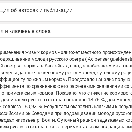
ия об авторах и публикации
я и ключевые слова
рименения живых кормов - олигохет местного происхожден
одращивании молоди русского осетра ( Acipenser gueldenstae
ий осетр × севрюга в бассейнах, с водоснабжением из арте
ведены данные по весовому росту молоди, суточному раци
ффициенту по живым кормам. Представлен анализ получе
ффициента по сравнению с его расчетными значениями со
ю применяемых кормов. Показано, что снижение кормовог
для молоди русского осетра составило 18,76 %, для молод
× севрюга - 83,92 %. Результаты оказались близкими к резул
ссийскими рыбоводами при подращивании молоди русского
водах низовьев р. Волги. Суточный рацион задаваемых ко
оди русского осетра при экспериментальном подращивании