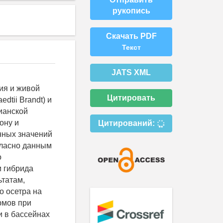
рукопись
Скачать PDF
Текст
JATS XML
ия и живой
Цитировать
dtii Brandt) и
зианской
ону и
Цитирований:
нных значений
гласно данным
о
и гибрида
ьтатам,
 осетра на
рмов при
 в бассейнах