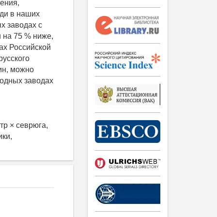
чения,
ди в наших
х заводах с
 на 75 % ниже,
ах Российской
русского
ин, можно
одных заводах
тр × севрюга,
ки,