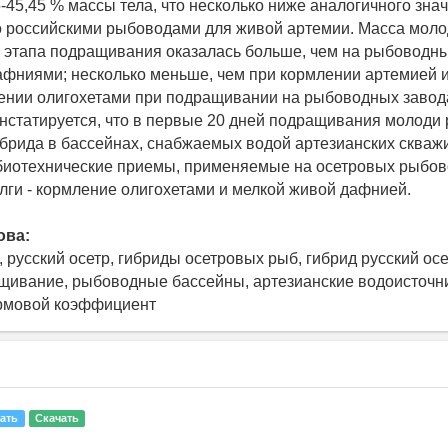
-45,45 % массы тела, что несколько ниже аналогичного зна
 российскими рыбоводами для живой артемии. Масса моло
у этапа подращивания оказалась больше, чем на рыбоводны
фниями; несколько меньше, чем при кормлении артемией и
ении олигохетами при подращивании на рыбоводных завод
нстатируется, что в первые 20 дней подращивания молоди 
гибрида в бассейнах, снабжаемых водой артезианских скваж
биотехнические приемы, применяемые на осетровых рыбов
олги - кормление олигохетами и мелкой живой дафнией.
ова:
 русский осетр, гибриды осетровых рыб, гибрид русский осе
щивание, рыбоводные бассейны, артезианские водоисточни
ормовой коэффициент
ать
Скачать