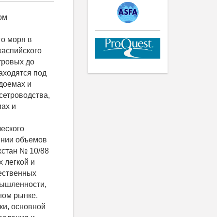
молоди русского осетра (272,68 г/1 тыс. рыб) лишь немного (на 2,25 %) превышает аналогичное значение, полученное российскими рыбоводами [1]. Это свидетельствует в пользу того, что применяемый режим кормления правильный. При экспериментальном подращивании молоди