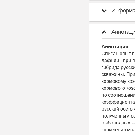
Информац
Аннотаци
Аннотация:
Описан опыт п
дафнии - при п
гибрида русск
скважины. При
кормовому коэ
кормового коэ
по соотношени
коэффициента 
русский осетр 
полученным ро
рыбоводных за
кормлении мол