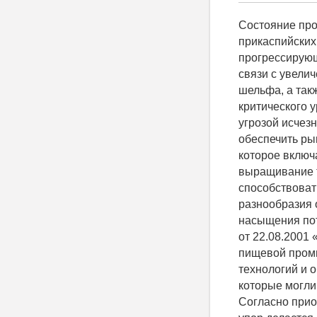
Состояние проблемы Осетровые рыбы являются национальным богатством прикаспийских государств, в том числе и Республики Казахстан. Однако прогрессирующая деградация экосистемы казахстанской части Каспийского моря в связи с увеличением масштабов эксплуатации нефтяных месторождений каспийского шельфа, а также браконьерский лов привели к снижению численности осетровых до критического уровня. Некоторые виды осетровых рыб Каспийского моря находятся под угрозой исчезновения. Сохранить генофонд осетровых в естественных водоемах и обеспечить рынок деликатесной рыбной продукцией позволяет развитие осетроводства, которое включает в себя воспроизводство запасов в естественных водоемах и выращивание товарной продукции. Реализация этого направления будет способствовать решению таких важных проблем, как сохранение биологического разнообразия осетровых, уменьшение их изъятия промыслом при увеличении объемов насыщения потребительского рынка. Указом Президента Республики Казахстан № 10/88 от 22.08.2001 «Об утверждении Программы импортозамещения в отраслях легкой и пищевой промышленности 2001-2003 гг.» была намечена разработка отечественных технологий и образцов продукции пищевой, комбикормовой и легкой промышленности, которые могли бы конкурировать с зарубежными аналогами на региональном рынке. Согласно приоритетам развития агропромышленного комплекса республики, основной упор делается преимущественно на использование местных объектов разведения и выращивания, местного сырья, местных природных ресурсов. Исследования казахстанских ученых-рыбоводов показали, что наиболее перспективным объектом товарного осетроводства Республики Казахстан являются русский осетр (Acipenser gueldenstaedtii Brandt) и его гибриды. Наличие достаточного количества производителей этого вида, заготавливаемых на рыбоводных заводах Атырауской области, стрессоустойчивость при рыбоводных манипуляциях, возможность выращивания в полносистемных