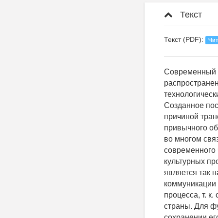
Текст
Текст (PDF):
Чит
Современный этап развития общества характеризуется активным внедрением и распространением информационных технологий, формирующими новые технологические феномены, в том числе особый тип виртуальной реальности. Созданное посредством технических средств искусственное пространство стало причиной трансформации разных сфер общественной практики, привело к изменению привычного образа жизни и мышления современного человека, деятельность которого во многом связывается со Интернет-средой. Виртуальность в жизнедеятельности современного человека Воздействие виртуализации обусловило появление новых культурных проявлений в разных сферах жизни общества. Одним из таких проявлений является так называемое «виртуальное предприятие», в котором электронные средства коммуникации играют важнейшую роль в организации и осуществлении трудового процесса, т. к. сотрудники такого предприятия могут находиться в разных регионах страны. Для функционирования «виртуального предприятия» нет необходимости в сохранении его территориальной целостности. Главным средством управления таким предприятием являются автоматические системы, использование которых ведет к количественному уменьшению его работников и, соответственно, к уменьшению производственных издержек. Виртуальные технологии, осуществляющие контроль производственной эффективности, являются основным средством, поддерживающим целостность этого предприятия. Еще одной специфической чертой «виртуального предприятия» является его гибкость, которая проявляется в изменении производственной стратегии и перестройке всей его системы, вследствие чего могут оперативно меняться поставщики и заказы, создаваться и эксплуатироваться новаторские и другие более целесообразные службы при малых финансовых затратах. Как правило, деятельность «виртуального предприятия» основана на разработке, п