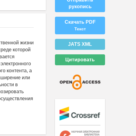
рукопись
Скачать PDF
Текст
твенной жизни
JATS XML
среде которой
вается
Цитировать
«электронного
о контента, а
асширение или
ьности в
нозировать
осуществления