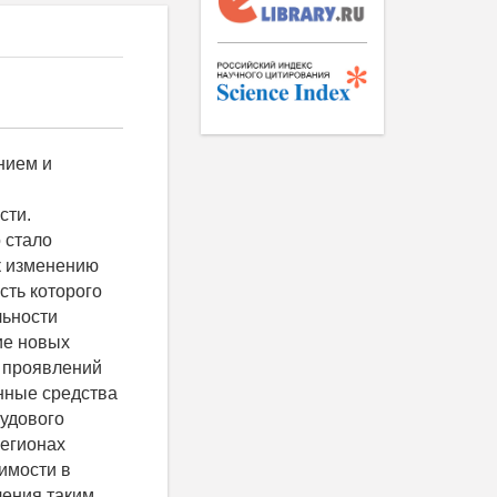
также выбор молитвы о прощении и пр. Кроме разного рода религиозно-обрядовых проектов создаются дистанционные виртуальные библейские школы [6]. В 2008 г. Папа Римский благословил реализацию программы «Исповедь онлайн», цель которой заключается в приобщении молодого поколения к церкви, а также подготовке прихожан к исповеди. Приведенные примеры показывают трансформацию религиозной коммуникации в виртуальном пространстве, оказывающем влияние на получение религиозного опыта без определенных усилий. Следует отметить, что такая практика может восприниматься реципиентами по-разному, в том числе и в качестве очередного игрового контекста. Заключение Таким образом, виртуальная среда активно воздействует на некоторые аспекты социокультурной практики. Рассмотренные нами ви