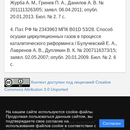
Журба А. М., Гринев П. А., Данилов А. В. №
2011113263/05; заявл. 06.04.2011; опубл.
20.01.2013. Бюл. № 2. 7 с.
4. Пат. РФ № 2343963 МПК B01D 53/28. Способ
осушки циркуляционных газов в процессе
каталитического риформинга / Булучевский Е. А.,
Лавренов А. В., Дуплякин В. К. № 2007116373/15;
заявл. 02.05.2007; опубл. 20.01.2009. Бюл. № 2. 6
с.
Контент доступен под лицензией Creative
Commons Attribution 3.0 Unported
На нашем сайте используются cookie-файлы.
Продолжая пользоваться данным сайтом, вы
подтверждаете свое согласие на
© "Редакция научных журналов"
Согласен
Политика
использование файлов cookie в соответствии с
защиты и