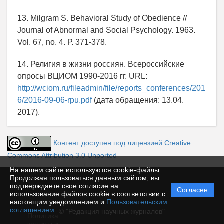
13. Milgram S. Behavioral Study of Obedience //
Journal of Abnormal and Social Psychology. 1963.
Vol. 67, no. 4. Р. 371-378.
14. Религия в жизни россиян. Всероссийские
опросы ВЦИОМ 1990-2016 гг. URL:
http://wciom.ru/fileadmin/file/reports_conferences/201
6/2016-09-06-rpu.pdf
(дата обращения: 13.04.
2017).
Контент доступен под лицензией Creative
Commons Attribution 3.0 Unported
На нашем сайте используются cookie-файлы.
Продолжая пользоваться данным сайтом, вы
подтверждаете свое согласие на
Согласен
использование файлов cookie в соответствии с
настоящим уведомлением и
Пользовательским
соглашением
.
© "Редакция научных журналов"
Политика