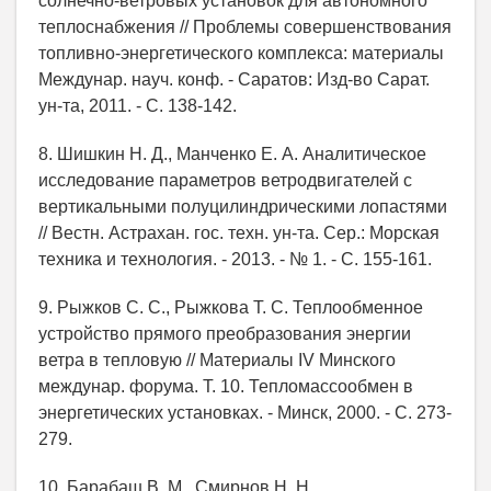
солнечно-ветровых установок для автономного
теплоснабжения // Проблемы совершенствования
топливно-энергетического комплекса: материалы
Междунар. науч. конф. - Саратов: Изд-во Сарат.
ун-та, 2011. - С. 138-142.
8. Шишкин Н. Д., Манченко Е. А. Аналитическое
исследование параметров ветродвигателей с
вертикальными полуцилиндрическими лопастями
// Вестн. Астрахан. гос. техн. ун-та. Сер.: Морская
техника и технология. - 2013. - № 1. - С. 155-161.
9. Рыжков С. С., Рыжкова Т. С. Теплообменное
устройство прямого преобразования энергии
ветра в тепловую // Материалы IV Минского
междунар. форума. Т. 10. Тепломассообмен в
энергетических установках. - Минск, 2000. - С. 273-
279.
10. Барабаш В. М., Смирнов Н. Н.