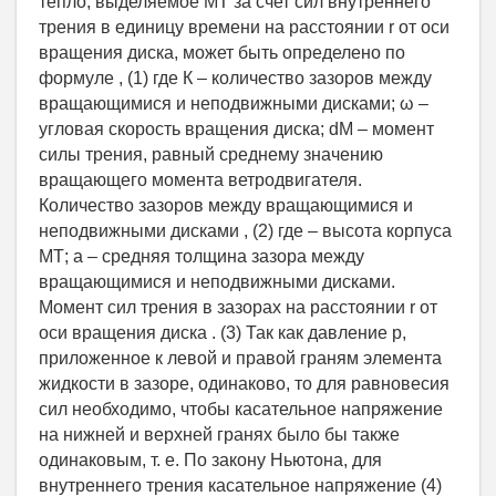
тепло, выделяемое МТ за счет сил внутреннего
трения в единицу времени на расстоянии r от оси
вращения диска, может быть определено по
формуле , (1) где К – количество зазоров между
вращающимися и неподвижными дисками; ω –
угловая скорость вращения диска; dM – момент
силы трения, равный среднему значению
вращающего момента ветродвигателя.
Количество зазоров между вращающимися и
неподвижными дисками , (2) где – высота корпуса
МТ; a – средняя толщина зазора между
вращающимися и неподвижными дисками.
Момент сил трения в зазорах на расстоянии r от
оси вращения диска . (3) Так как давление р,
приложенное к левой и правой граням элемента
жидкости в зазоре, одинаково, то для равновесия
сил необходимо, чтобы касательное напряжение
на нижней и верхней гранях было бы также
одинаковым, т. е. По закону Ньютона, для
внутреннего трения касательное напряжение (4)