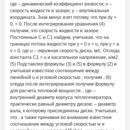
где – динамический коэффициент вязкости; v –
скорость жидкости в зазоре; y – вертикальная
координата. Знак минус взят потому, что при dy >
0, < 0. После интегрирования уравнения (4)
получим, что скорость жидкости в зазоре .
Постоянные С и С1 найдем, учитывая, что на
границах потока жидкости при y = 0 v = u, при у = а
v = 0, где u – окружная скорость диска, м/с. Отсюда
константа С1 = u и касательное напряжение, н/м2,
(5) Подставляя формулы (3) и (5) в формулу (2) и
учитывая известное соотношение между
линейной u и угловой скоростью , получим , (6)
откуда после интегрирования получим формулу
для расчета тепловой мощности: , где –
внутренний диаметр корпуса теплогенератора,
практически равный диаметру дисков; – диаметр
вала, к которому присоединены диски. Учитывая,
что , а также принимая во внимание известное
соотношение между угловой скоростью w и