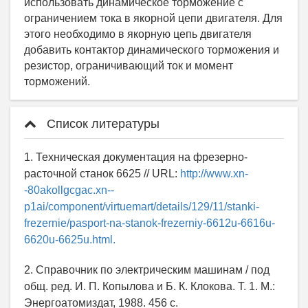
Список литературы
1. Техническая документация на фрезерно-
расточной станок 6625 // URL:
http://www.xn-
-80akollgcgac.xn--
p1ai/component/virtuemart/details/129/11/stanki-
frezernie/pasport-na-stanok-frezerniy-6612u-6616u-
6620u-6625u.html.
2. Справочник по электрическим машинам / под
общ. ред. И. П. Копылова и Б. К. Клокова. Т. 1. М.:
Энергоатомиздат, 1988. 456 с.