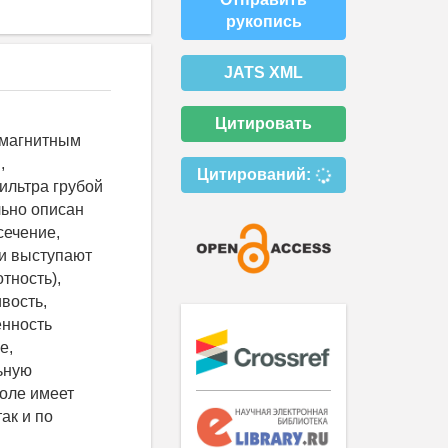
рукопись
JATS XML
Цитировать
 магнитным
,
Цитирований:
ильтра грубой
льно описан
сечение,
ми выступают
тность),
вость,
енность
е,
ьную
поле имеет
ак и по