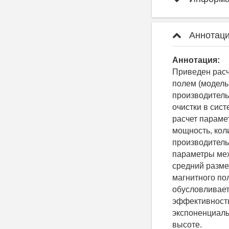
Аннотаци
Аннотация:
Приведен расч
полем (модель
производитель
очистки в сис
расчет параме
мощность, кол
производитель
параметры мех
средний разме
магнитного по
обусловливает
эффективность
экспоненциаль
высоте.