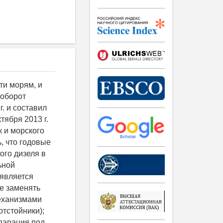
стова [7], А. И. Поварова [8] или И. Г. Терновского [9]). 2. Зная необходимую производительность, рассчитывают количество параллельно работающих гидроциклонов. 3. По характеристикам механических примесей (концентрация, магнитная восприимчивость, средний размер частицы и её плотность) находят среднюю напряженность магнитного поля [10]. 4. В связи с тем, что среднее значение напряженности магнитного поля примерно в 3 раза меньше, чем напряженность магнитного поля в магнитопроводе, напряженность магнитного поля, создаваемого катушкой, определяют по следующей формуле: . Сечение магнитопровода и величину магнитного потока находят по формулам (2) и (3). Из уравнения (4) определяют толщину материалов на отдельных участках магнитопровода. 5. Зная напряженность магнитного поля, которое необходимо создать, по вебер-амперной характеристике определяют значение I·W. Диаметр провода катушки выбирают исходя из максимальной плотности тока. В зависимости от сечения провода меняется питающее напряжение катушки. Плотность тока, обеспечивающая номинальный режим работы без перегрева обмотки для обмоточного провода при нормальных условиях, J = 2,5 А/мм2. 6. Произвольно задавшись диаметром провода, рассчитывают ток, проходящий через провод, А: где S - площадь поперечного сечения провода, мм2; d - диаметр провода, мм