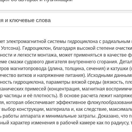
я и ключевые слова
ет электромагнитной системы гидроциклона с радиальным
 Уотсона). Гидроциклон, благодаря высокой степени очистки
ности и легкости монтажа, может применяться в качестве ф
теме смазки судового двигателя внутреннего сгорания. Дета
тров магнитопровода (длина, толщина, сечения) и катушки (
ичество витков и напряжение питания). Исходными данны
ность гидроциклона, параметры вязкой среды (вязкость, пло
анических примесей (концентрация, магнитная восприимчи
р частицы и её плотность). В основе расчета лежит напряж
ля, которая обеспечивает эффективное флокулообразовани
 выбор конструкции, материала и, как следствие, максимал
 работы аппарата и минимальные затраты. Доказано, что 
ный характер изменения в рабочей камере как по радиусу, т