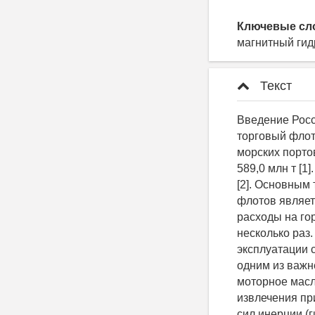
Ключевые сл
магнитный гид
Текст
Введение Российская Федерация имеет выход к трём океанам и двенадцати морям, и торговый флот для нее является неотъемной составляющей. Общий грузооборот морских портов России в 2013 г. увеличился на 3,9 % по сравнению с 2012 г. и составил 589,0 млн т [1]. В 2014 г. также наблюдался рост: 6,0 % к уровню января - октября 2013 г. [2]. Основным типом двигателя на всех современных судах как речного, так и морского флотов является двигатель внутреннего сгорания (ДВС). Следует отметить, что годовые расходы на горючесмазочные материалы могут превышать стоимость самого дизеля в несколько раз. В связи с тем, что потери мощности на износ при неправильной эксплуатации составляют в среднем 15-20 %, процесс регенерации масел является одним из важнейших в водном транспорте и неотложным. Если вовремя не заменять моторное масло, то износ ДВС увеличится на 150-200 % [3]. Основными механизмами извлечения примесей из вязких сред являются: действие сил гравитации (отстойники); сил инерции (гидроциклоны, центрифуги); ситовый эффект (фильтры) и сепарация под действием внешнего воздействия (сепараторы, классификаторы) [4]. Наиболее опасные примеси - продукты износа, которые в большинстве случаев являются магнитными. Эффективность очистки железосодержащих дисперсных сред может интенсифицироваться путем наложения магнитного поля на известные устройства [5]. Ярким примером успешного применения комбинированных методов очистки может служить магнитный гидроциклон (МГЦ). Расчёт электромагнитной системы гидроциклона Существуют различные конструкции МГЦ, однако наибольшую популярность получили гидроциклоны с радиальным магнитным полем (рис. 1) [6]. Работает гидроциклон следующим образом: очищаемая жидкость подается чер