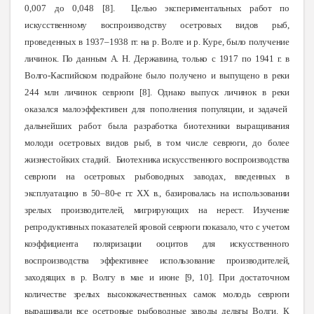
0,007 до 0,048 [8].
Целью экспериментальных работ по
искусственному воспроизводству осетровых видов рыб,
проведенных в 1937–1938 гг. на р. Волге и р. Куре, было получение
личинок. По данным А. Н. Державина, только с 1917 по 1941 г. в
Волго-Каспийском подрайоне было получено и выпущено в реки
244 млн личинок севрюги [8]. Однако выпуск личинок в реки
оказался малоэффективен для пополнения
популяции, и задачей
дальнейших работ была разработка биотехники выращивания
молоди осетровых видов рыб, в том числе севрюги, до более
жизнестойких стадий
.
Биотехника искусственного воспроизводства
севрюги на осетровых рыбоводных заводах, введенных в
эксплуатацию в 50–80-е гг. ХХ в., базировалась на использовании
зрелых производителей, мигрирующих на нерест. Изучение
репродуктивных показателей яровой севрюги показало, что с учетом
коэффициента поляризации ооцитов для искусственного
воспроизводства эффективнее использование производителей,
заходящих в р. Волгу в мае и июне [9, 10]. При достаточном
количестве зрелых высококачественных самок молодь севрюги
выращивали все осетровые рыбоводные заводы дельты
Волги.
К