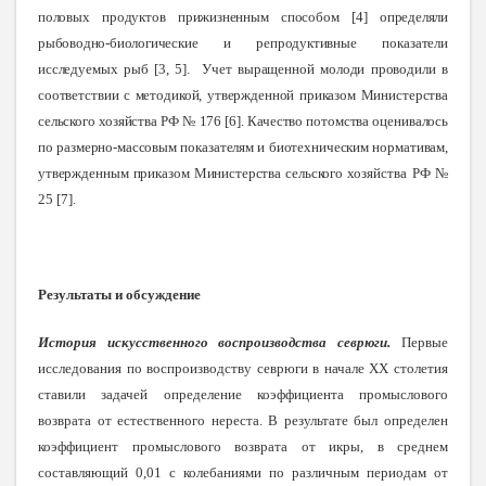
половых продуктов прижизненным способом [4] определяли
рыбоводно-биологические и репродуктивные
показатели
исследуемых рыб [3, 5].
Учет выращенной молоди проводили в
соответствии с методикой, утвержденной приказом Министерства
сельского хозяйства РФ № 176
[6].
Качество потомства оценивалось
по размерно-массовым показателям и биотехническим нормативам,
утвержденным приказом Министерства сельского
хозяйства РФ №
25
[7].
Результаты и обсуждение
История искусственного воспроизводства севрюги.
Первые
исследования по воспроизводству севрюги в начале XX столетия
ставили задачей определение коэффициента промыслового
возврата от естественного нереста. В результате был определен
коэффициент промыслового возврата от икры, в среднем
составляющий 0,01 с колебаниями по различным периодам от