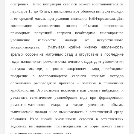
осетровых.
Запас популяции севрюги может восстановиться за
период от 13 до 45 лет, в зависимости от объемов выпуска молоди
и ее средней массы, при условии снижения ННН-промысла.
Для
компенсации многолетних низких объемов пополнения
природных популяций севрюги необходимо многократное
увеличение количества молоди
от искусственного
воспроизводства.
Учитывая крайне низкую численность
зрелых особей из маточных стад и отсутствие в последние
годы пополнения ремонтно-маточного стада
,
для увеличения
выпуска молоди, с целью сохранения вида,
необходимо
внедрение в воспроизводство севрюги научных методов
организации рыбоводного процесса – генетики и применения
криобиологии. Это позволит исключить или снизить инбридинг и
увеличить генетическое разнообразие вида при формировании
ремонтно-маточного стада, а также увеличить объемы
выпускаемой молоди и ее выживаемость в естественной среде
обитания. Из-за низкой численности севрюги в естественных
водоемах выращивание производителей от икры может стать
основным методом пополнения ст
ад.