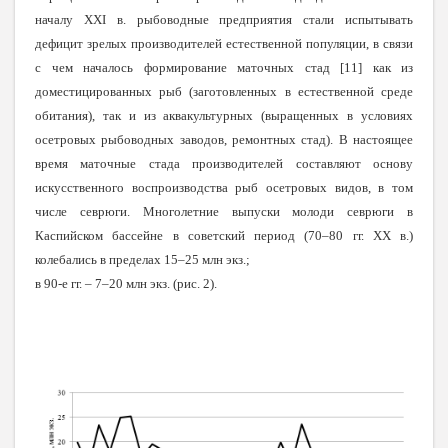
началу XXI в. рыбоводные предприятия стали испытывать
дефицит зрелых производителей естественной популяции, в связи
с чем началось формирование маточных стад [11] как из
доместицированных рыб (заготовленных в естественной среде
обитания), так и из аквакультурных (выращенных в условиях
осетровых рыбоводных заводов, ремонтных стад). В настоящее
время маточные стада производителей составляют основу
искусственного воспроизводства рыб осетровых видов, в том
числе севрюги.
Многолетние выпуски молоди севрюги в
Каспийском бассейне в советский период (70–80 гг. XX в.)
колебались в пределах 15–25 млн экз.;
в 90-е гг. – 7–20 млн экз. (рис. 2
).