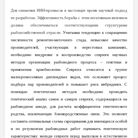
Для снижения ННН-промысла в настоящее время научный подход
не разработан. Эффективность борьбы с этим негативным явлением
должна обеспечиваться соответствующими структурами
рыбохозяйственной
отрасли.
Учитывая тенденцию к сокращению
численности ремонтно-маточного стада, невысокое качество
производителей, участвующих в нерестовых кампаниях,
необходимо внедрение в воспроизводство севрюги научных
методов организации рыбоводного процесса – генетики и
применения криобиолог
ии.
Севрюга относится к группе
малохромосомных диплоидных видов, что осложняет процесс
подбора пар производителей и повышает риск инбридинга. С
помощью генетических методов необходимо проводить
генетический анализ самок и самцов севрюги, содержащихся на
рыбоводном заводе, для расчета коэффициентов генетического
родства, исключающих близкородственные связи. Это позволит
составить оптимальные схемы скрещивания для имеющихся особей
и по результатам рыбоводных работ оценивать генетическую
характеристику молоди севрюги перед выпуском в естественную