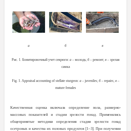
а
б
в
Рис. 1. Бонитировочный учет севрюги:
а
– молодь;
б
– ремонт;
в
– зрелая
самка
Fig. 1. Appraisal accounting of stellate sturgeon:
a
– juveniles;
б
– repairs;
в
–
mature females
Качественная оценка включала определение пола,
размерно-
массовых показателей и стадии зрелости гонад. Применялись
общепринятые методики определения стадии зрелости гонад
осетровых и качества их половых продуктов [1
–
3]. При получении