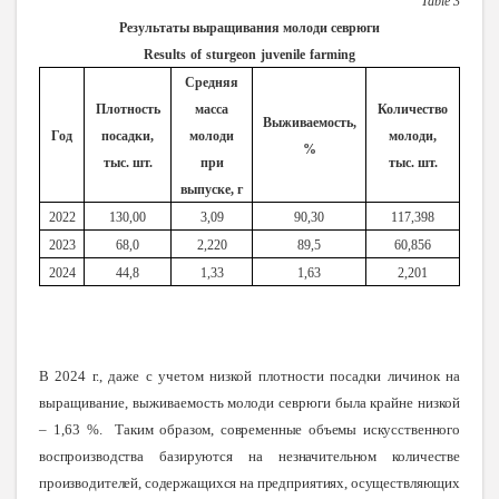
Table
3
Результаты выращивания молоди севрюги
Results
of
sturgeon
juvenile
farming
Средняя
Плотность
масса
Количество
Выживаемость,
Год
посадки,
молоди
молоди,
%
тыс. шт.
при
тыс. шт.
выпуске, г
2022
130,00
3,09
90,30
117,398
2023
68,0
2,220
89,5
60,856
2024
44,8
1,33
1,63
2,201
В 2024 г., даже с учетом низкой плотности посадки личинок на
выращивание, выживаемость молоди севрюги была крайне низкой
– 1,63 %.
Таким образом, современные объемы искусственного
воспроизводства базируются на незначительном количестве
производителей, содержащихся на предприятиях, осуществляющих