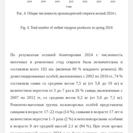
Рис. 4. Общая численность производителей севрюги весной 2024 г.
Fig. 4. Total number of stellate sturgeon producers in spring 2024
По результатам осенней бонитировки 2024 г. численность
маточных и ремонтных стад севрюги была незначительна и
составляла всего 102 экз. (включая 80 % младшего ремонта). Из
доместицированных особей, выловленных с 2002 по 2016 гг., 74 %
составляли самки со средним весом 7,5 кг (от 5,8 до 10 кг) и
количеством нерестов от 3 до 7 раз и 26 % самцы, выловленные с
2007 по 2012 гг., со средним весом 6,2 кг (от 5,0 до 7,1 кг).
Ремонтно-маточная группа половозрелых особей представлена
самцами в возрасте 17–22 года (14 %), самками в возрасте 17 лет и
количеством нерестов 1–3 раза (2 %) и неполовозрелыми особями
в возрасте 9 лет средней массой 2,1 кг (84 %). При этом зрелых