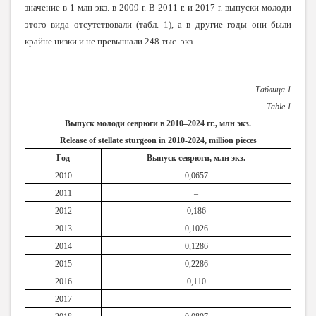
значение в 1 млн экз. в 2009 г. В 2011 г. и 2017 г. выпуски молоди
этого вида отсутствовали
(табл. 1), а в другие годы они были
крайне низки и не превышали 248 тыс. экз.
Таблица 1
Table
1
Выпуск молоди севрюги в 2010–2024 гг., млн экз.
Release of stellate sturgeon in 2010-2024, million pieces
Год
Выпуск севрюги, млн экз.
2010
0,0657
2011
–
2012
0,186
2013
0,1026
2014
0,1286
2015
0,2286
2016
0,110
2017
–