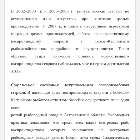
В 2002–2003 гг. и 2005–2006 гг. выпуск молоди севрюги не
осуществлялся из-за отсутствия при заготовке зрелых
производителей. С 2007 г., в связи с отсутствием нерестовой
миграции зрелых производителей, работы по искусственному
воспроизводству севрюги в Терско-Каспийском
рыбохозяйственном подрайоне не осуществляются.
Таким
образом, резкое снижение объемов искусственного
воспроизводства севрюги наблюдалось уже в первом десятилетии
XXI в.
Современное состояние искусственного воспроизводства
севрюги.
В настоящее время воспроизводство севрюги в Волжско-
Каспийском рыбохозяйственном бассейне осуществляет лишь
один
осет-
ровый рыбоводный завод в Астраханской области. Рыбоводная
практика показывает, что среди всех видов осетровых рыб,
воспроизводством которых занимаются на осетровых
рыбоводных заводах дельты Волги, из-за своих биологических