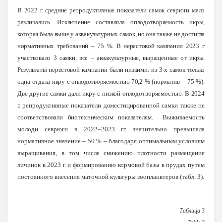
В 2022 г. средние репродуктивные
показатели самок севрюги мало
различались. Исключение составляла оплодотворяемость икры,
которая была выше у аквакультурных самок, но она также не достигла
нормативных требований – 75 %. В нерестовой кампании 2023 г.
участвовало 3 самки, все – аквакультурные, выращенные от икры.
Результаты нерестовой кампании были низкими: из 3-х самок только
одна отдала икру с оплодотворяемостью 70,2 %
(норматив – 75 %).
Две другие самки дали икру с низкой оплодотворяемостью. В 2024
г. репродуктивные показатели доместицированной самки также не
соответствовали биотехническим показателям
.
Выживаемость
молоди севрюги в 2022–2023 гг. значительно превышала
нормативное значение – 50 % – благодаря оптимальным условиям
выращивания, в том числе снижению плотности размещения
личинок в 2023 г. и формированию кормовой базы в прудах путем
постоянного внесения маточной культуры зоопланктеров (табл. 3).
Таблица 3