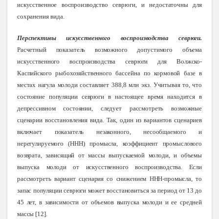
искусственное воспроизводство севрюги, и недостаточны для
сохранения
вида.
Перспективы искусственного воспроизводства севрюги.
Расчетный показатель возможного допустимого объема
искусственного воспроизводства севрюги для Волжско-
Каспийского рыбохозяйственного бассейна по кормовой базе в
местах нагу
ла молоди составляет
388,8 млн экз.
Учитывая то, что
состояние популяции севрюги в настоящее время находится в
депрессивном состоянии, следует рассмотреть возможные
сценарии восстановления вида. Так, один из вариантов сценариев
включает показатель незаконного, несообщаемого и
нерегулируемого (ННН) промысла, коэффициент промыслового
возврата, зависящий от массы выпускаемой молоди, и объемы
выпуска молоди от искусственного воспроизводства. Если
рассмотреть вариант сценария со снижением ННН-промысла, то
запас популяции севрюги может восстановиться за период от 13 до
45 лет, в зависимости от объемов выпуска молоди и ее средней
массы [
12].