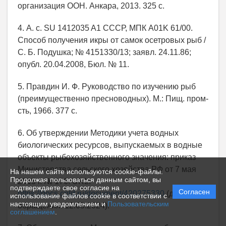
организация ООН. Анкара, 2013. 325 с.
4. А. с. SU 1412035 A1 СССР, МПК A01K 61/00.
Способ получения икры от самок осетровых рыб /
С. Б. Подушка; № 4151330/13; заявл. 24.11.86;
опубл. 20.04.2008, Бюл. № 11.
5. Правдин И. Ф. Руководство по изучению рыб
(преимущественно пресноводных). М.: Пищ. пром-
сть, 1966. 377 с.
6. Об утверждении Методики учета водных
биологических ресурсов, выпускаемых в водные
объекты рыбохозяйственного значения: приказ
Министерства сельского хозяйства РФ от 7 мая
На нашем сайте используются cookie-файлы.
Продолжая пользоваться данным сайтом, вы
2015 г. № 176. URL:
подтверждаете свое согласие на
Согласен
https://docs.cntd.ru/document/420275330
(дата
использование файлов cookie в соответствии с
настоящим уведомлением и
Пользовательским
обращения: 12.05.2024).
соглашением
.