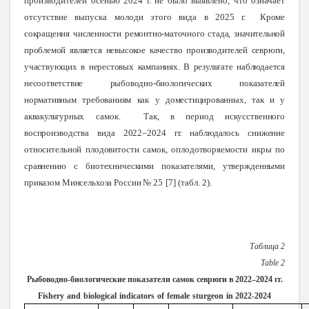
производителей осенью 2024 г. не было выявлено, что означает
отсутствие выпуска молоди этого вида в 2025 г.
Кроме
сокращения численности ремонтно-маточного стада, значительной
проблемой является невысокое качество производителей севрюги,
участвующих в нерестовых кампаниях. В результате наблюдается
несоответствие рыбоводно-биологических показателей
нормативным требованиям как у доместицированных, так и у
аквакультурных
самок.
Так
, в период искусственного
воспроизводства вида 2022–2024 гг. наблюдалось снижение
относительной плодовитости самок, оплодотворяемости икры по
сравнению с биотехническими показателями, утвержденными
приказом Минсельхоза России
№ 25
[7] (табл. 2)
.
Таблица 2
Table
2
Рыбоводно-биологические показатели самок севрюги в 2022–2024 гг.
Fishery
and
biological
indicators
of
female
sturgeon
in
2022-2024