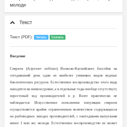
молоди
Текст
Текст (PDF):
Читать
Скачать
Введение
Севрюга
(
Acipenser stellatus
) Волжско-Каспийского бассейна на
сегодняшний день один из наиболее уязвимых видов водных
биологических ресурсов. Естественное воспроизводство этого вида
находится на низком уровне, а в отдельные годы вообще отсутствует,
нерестовый ход производителей в р. Волге практически не
наблюдается. Искусственное пополнение популяции севрюги
осуществляется крайне ограниченным количеством содержащихся
на рыбоводных заводах производителей, с ежегодными выпусками
менее 1 млн экз. молоди
.
Естественное воспроизводство не может