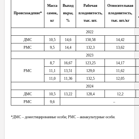
Масса
Выход
Рабочая
Относительная
Происхождение*
самок,
икры,
плодовитость,
плодовитость,
кг
%
тыс. шт.
тыс. шт./кг
2022
ДМС
10,5
14,6
150,58
14,42
РМС
9,5
14,4
132,3
13,62
2023
8,7
16,67
123,25
14,17
РМС
11,1
13,51
129,0
11,62
11,0
11,36
132,5
12,05
2024
ДМС
10,5
13,22
128,4
12,2
РМС
9,6
–
*ДМС – доместицированные особи; РМС – аквакультурные особи.