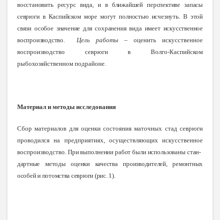
восстановить ресурс вида, и в ближайшей перспективе запасы
севрюги в Каспийском море могут полностью исчезнуть. В этой
связи особое значение для сохранения вида имеет искусственное
воспроизводство
.
Цель работы
– оценить искусственное
воспроизводство севрюги в Волго-Каспийском
рыбохозяйственном подрайоне.
Материал и методы исследования
Сбор материалов для оценки состояния маточных стад севрюги
проводился на
предприятиях, осуществляющих искусственное
воспроизводство.
При выполнении работ были использованы стан
-
дартные методы оценки качества производителей, ремонтных
особей и потомства севрюги
(рис.
1).