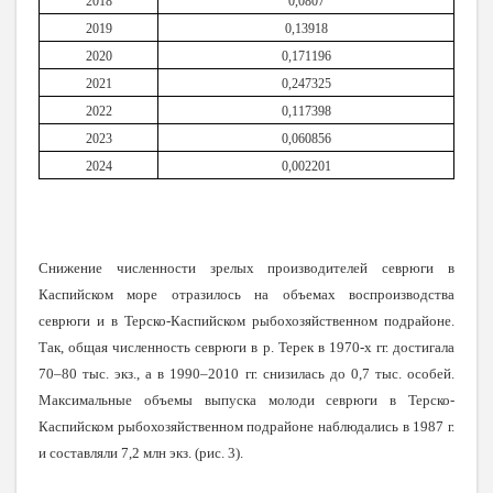
2018
0,0807
2019
0,13918
2020
0,171196
2021
0,247325
2022
0,117398
2023
0,060856
2024
0,002201
Снижение численности зрелых производителей севрюги в
Каспийском море отразилось на объемах воспроизводства
севрюги и в Терско-Каспийском рыбохозяйственном подрайоне.
Так, общая численность севрюги в р. Терек в 1970-х гг. достигала
70–80 тыс. экз., а в 1990–2010 гг. снизилась до 0,7 тыс. особей.
Максимальные объемы выпуска молоди севрюги в Терско-
Каспийском рыбохозяйственном подрайоне наблюдались в 1987 г.
и составляли 7,2 млн
экз. (рис. 3).