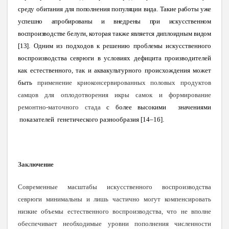
среду обитания для пополнения популяции вида.
Такие работы уже
успешно апробированы и вне
дрены при искусственном
воспроизводстве белуги, которая также является диплоидным видом
[13
].
Одним из подходов к решению проблемы искусственного
воспроизводства севрюги в условиях дефицита производителей
как естественного, так и аквакультурного происхождения может
быть
применение криоконсервированных половых продуктов
самцов для оплодотворения икры самок и формирование
ремонтно-маточного стада
с более высокими значениями
показателей генетического
разнообразия [14–16].
Заключение
Современные масштабы искусственного воспроизводства
севрюги минимальны и лишь частично могут компенсировать
низкие объемы естественного воспроизводства, что не вполне
обеспечивает необходимые уровни пополнения численности