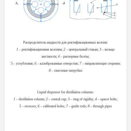
Распределитель жидкости для ректификационных колонн:
1
– ректификационная колонна;
2
– центральный стакан;
3
– кольцо
жесткости;
4
– распорные болты;
5
– углубления;
6
– калиброванные отверстия;
7
– направляющие стержни;
8
– сквозные патрубки
Liquid dispenser for distillation columns:
1
– distillation column;
2
– central cup;
3
– ring of rigidity;
4
– spacer bolts;
5
– recesses;
6
– calibrated holes;
7
– guide rods;
8
– through pipes