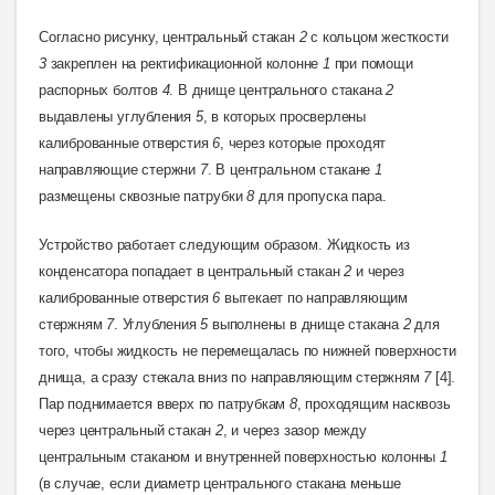
Согласно рисунку, центральный стакан
2
с кольцом жесткости
3
закреплен на ректификационной колонне
1
при помощи
распорных болтов
4
. В днище центрального стакана
2
выдавлены углубления
5
, в которых просверлены
калиброванные отверстия
6
, через которые проходят
направляющие стержни
7
. В
центральном стакане
1
размещены сквозные патрубки
8
для пропуска пара.
Устройство работает следующим образом.
Жидкость из
конденсатора попадает в центральный стакан
2
и через
калиброванные отверстия
6
вытекает по направляющим
стержням
7
. Углубления
5
выполнены в днище стакана
2
для
того, чтобы жидкость не перемещалась по нижней поверхности
днища, а сразу стекала вниз по направляющим стержням
7
[4].
Пар поднимается вверх по патрубкам
8
, проходящим насквозь
через центральный стакан
2
, и через зазор между
центральным стаканом и внутренней поверхностью колонны
1
(в случае, если диаметр центрального стакана меньше