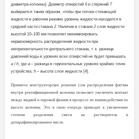
диаметра колонны). Диаметр отверстий
6
и стержней
7
выбирается таким образом, чтобы при потоке стекающей
жидкости в рабочем режиме уровень жидкости находился в
средней части стакана
2
. Наличие в стакане
2
слоя жидкости
высотой 10–100 мм позволяет минимизировать
неравномерность распределения жидкости при
негоризонтальности центрального стакана, т. к. разница
давлений воды в уровнях всех отверстий не будет превышать
a
/
h
, где
а
– разница в горизонтальных уровнях крайних точек
устройства;
h
– высота слоя жидкости
[4].
Принятое конструкторское решение узла распределения флегмы
внутри ректификационной колонны позволяет увеличить контакт
между жидкой и паровой фазами в процессе их взаимодействия по
высоте колонны. Это в свою очередь приводит к увеличению
степени разделения смеси на растворитель и
депарафинизированное масло.