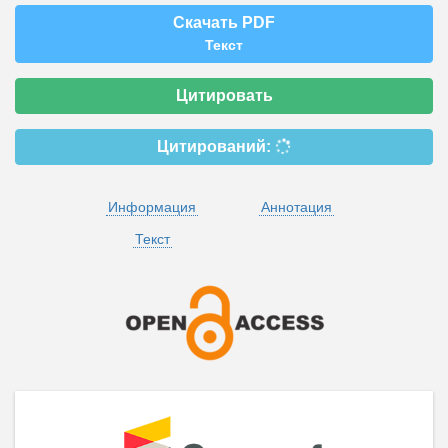
Скачать PDF
Текст
Цитировать
Цитирований:
Информация
Аннотация
Текст