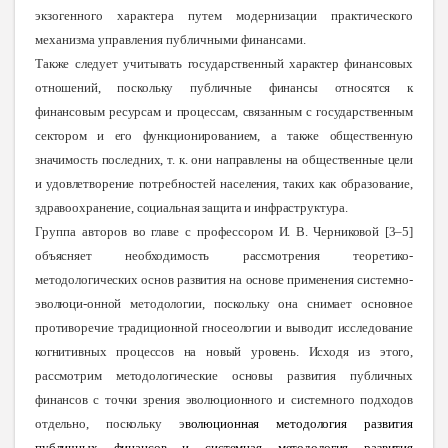
экзогенного характера путем модернизации практического
механизма управления публичными финансами.
Также следует учитывать государственный характер финансовых
отношений, поскольку публичные финансы относятся к
финансовым ресурсам и процессам, связанным с государственным
сектором и его функционированием, а также общественную
значимость последних, т. к. они направлены на общественные цели
и удовлетворение потребностей населения, таких как образование,
здравоохранение, социальная защита и инфраструктура.
Группа авторов во главе с профессором
И. В. Черниковой [3–5]
объясняет необходимость рассмотрения теоретико-
методологических основ развития на основе применения системно-
эволюци-онной методологии, поскольку она снимает основное
противоречие традиционной гносеологии и выводит исследование
когнитивных процессов на новый уровень. Исходя из этого,
рассмотрим методологические основы развития публичных
финансов с точки зрения эволюционного и системного подходов
отдельно, поскольку э
волюционная методология развития
публичных финансов и системная методология развития