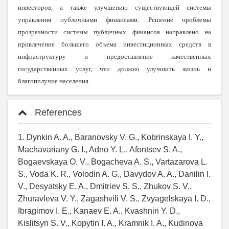
инвесторов, а также улучшению существующей системы
управления публичными финансами. Решение проблемы
прозрачности системы публичных финансов направлено на
привлечение большего объема инвестиционных средств в
инфраструктуру и предоставление качественных
государственных услуг, что должно улучшить жизнь и
благополучие населения.
References
1. Dynkin A. A., Baranovsky V. G., Kobrinskaya I. Y.,
Machavariany G. I., Adno Y. L., Afontsev S. A.,
Bogaevskaya O. V., Bogacheva A. S., Vartazarova L.
S., Voda K. R., Volodin A. G., Davydov A. A., Danilin I.
V., Desyatsky E. A., Dmitriev S. S., Zhukov S. V.,
Zhuravleva V. Y., Zagashvili V. S., Zvyagelskaya I. D.,
Ibragimov I. E., Kanaev E. A., Kvashnin Y. D.,
Kislitsyn S. V., Kopytin I. A., Kramnik I. A., Kudinova