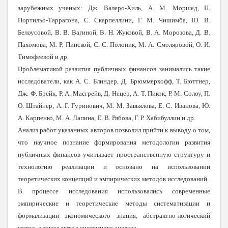
зарубежных ученых: Дж. Валеро-Хиль, А. М. Моршед, П.
Портильо-Таррагона, С. Скарпеллини, Г. М. Чишимба, Ю. В.
Белоусовой, В. В. Вагиной, В. Н. Жуковой, В. А. Морозова, Д. В.
Пахомова, М. Р. Пинской, С. С. Полоник, М. А. Смоляровой, О. И.
Тимофеевой и др.
Проблематикой развития публичных финансов занимались такие
исследователи, как А. С. Блиндер, Д.
Брюммерхофф, Т. Бюттнер,
Дж. Ф. Брейк, Р. А. Масгрейв, Д. Нецер, А. Т. Пикок, Р. М. Солоу, П.
О. Штайнер, А. Г. Гуринович, М. М. Завьялова, Е. С. Иванова, Ю.
А. Карпенко, М. А. Лапина, Е. В. Рябова, Г. Р. Хабибуллин и др.
Анализ работ указанных авторов позволил прийти к выводу о том,
что научное познание формирования методологии развития
публичных финансов учитывает пространственную структуру и
технологию реализации и основано на использовании
теоретических концепций и эмпирических методов исследований.
В процессе исследования использовались современные
эмпирические и теоретические методы систематизации и
формализации экономического знания, абстрактно-логический
метод, а также метод системного анализа.