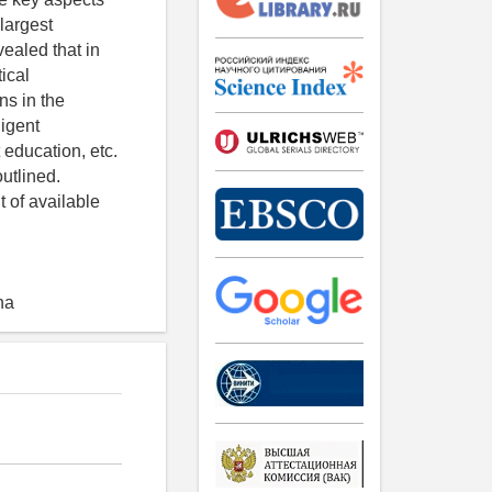
 largest
vealed that in
ical
ns in the
ligent
t education, etc.
outlined.
 of available
ina