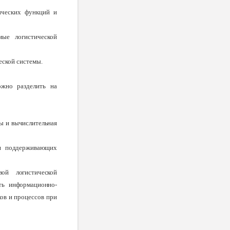
ических функций и
мые логистической
еской системы.
ожно разделить на
ы и вычислительная
ия поддерживающих
ой логистической
сть
информационно-
ов и процессов при