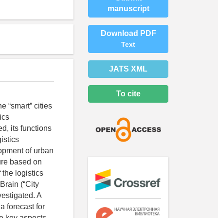
manuscript
Download PDF
Text
JATS XML
To cite
he “smart” cities
ics
ed, its functions
istics
elopment of urban
ture based on
the logistics
 Brain (“City
vestigated. A
a forecast for
he key aspects