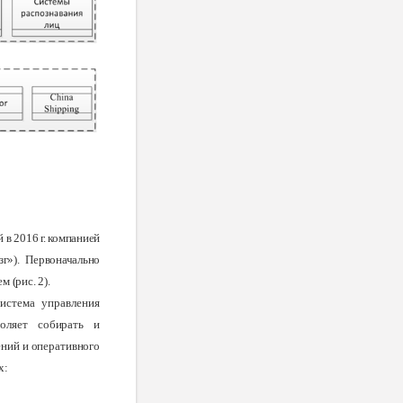
в 2016 г. компанией
г»). Первоначально
 (рис. 2).
истема управления
воляет собирать и
ний и оперативного
х: