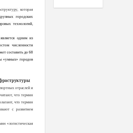
труктуру, которая
крупных городских
ровых технологий,
 является одним из
остом численности
ожет составить до 68
ры «умных» городов
нфраструктуры
портных отраслей и
считают, что термин
олагают, что термин
ывают с развитием
мин «логистическая