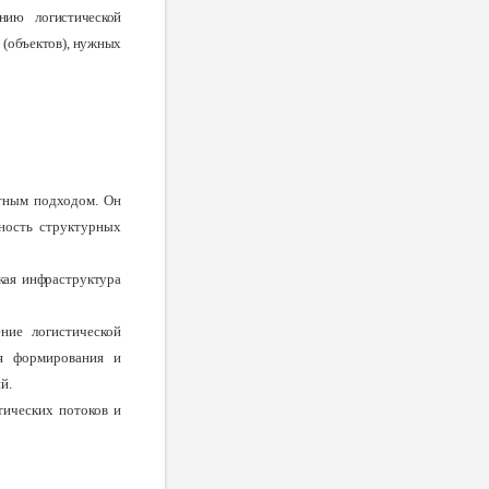
нию логистической
 (объектов), нужных
ктным подходом. Он
ность структурных
кая инфраструктура
ние логистической
ля формирования и
й.
тических потоков и