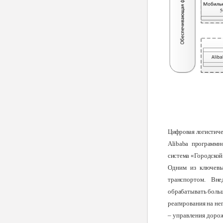
Цифровая логистиче
Alibaba программн
система «Городской
Одним из ключевы
транспортом. Вне
обрабатывать боль
реагирования на не
– управления доро