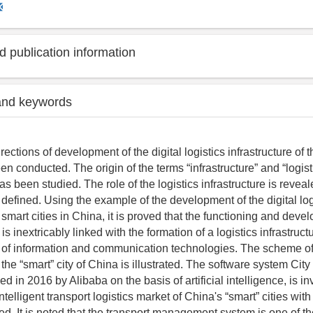
 publication information
and keywords
rections of development of the digital logistics infrastructure of t
n conducted. The origin of the terms “infrastructure” and “logist
has been studied. The role of the logistics infrastructure is reveal
 defined. Using the example of the development of the digital log
f smart cities in China, it is proved that the functioning and dev
s inextricably linked with the formation of a logistics infrastruc
n of information and communication technologies. The scheme of 
f the “smart” city of China is illustrated. The software system City
ed in 2016 by Alibaba on the basis of artificial intelligence, is in
ntelligent transport logistics market of China's “smart” cities with 
ed. It is noted that the transport management system is one of t