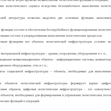
ня логистического сервиса вследствие безошибочного выполнения логист
ской литературы позволил выделить две основные функции, выполняе
 функция состоит в обеспечении бесперебойного функционирования логистич
ункция состоит в упорядочивании выполнения логистических процессов.
емым функциям все объекты логистической инфраструктуры условно м
:
 материальной инфраструктуры – здания, сооружения, оборудование и т. п.;
ационно-коммуникационные объекты – информационные системы, компьютер
ионное оборудование, сеть и т. п.;
кты социальной инфраструктуры – объекты, необходимые для выполнен
 объектов логистической инфраструктуры формирует каркас цифров
Таким образом, цифровая
логистическая инфраструктура – это совокупно
х
объектов
, необходимых для формирования и управления логистических поток
ических функций и операций.