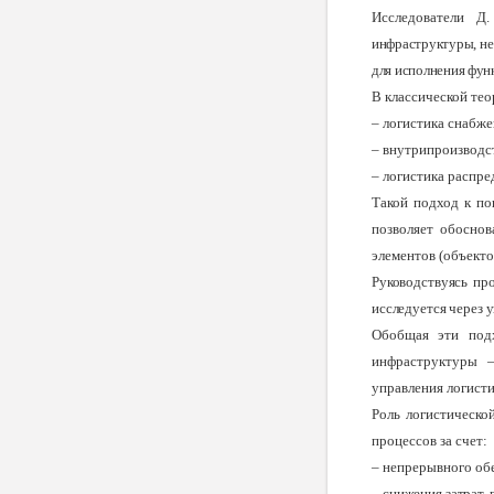
Исследователи
Д.
инфраструктуры, не
для исполнения фун
В классической те
– логистика снабже
– внутрипроизводс
– логистика распре
Такой подход к по
позволяет обосно
элементов (объекто
Руководствуясь пр
исследуется через 
Обобщая эти подх
инфраструктуры –
управления логисти
Роль логистическо
процессов за счет:
–
непрерывного об
–
снижения затрат, 