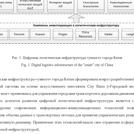
Рис. 1. Цифровая логистическая инфраструктура «умного» города Китая
Fig. 1. Digital logistics infrastructure of the “smart” city of China
ская инфраструктура «умного» города Китая сформирована вокруг разработанной 
ой системы на основе искусственного интеллекта City Brain («Городской моз
 мозг» применялась для управления городским транспортом и дорожным движением
х аспектов развития цифровой логистической инфраструктуры является с
дрение современных информационно-коммуникационных технологий поз
шие объемы данных о транспортных потоках для принятия управленческих реше
гативную динамику. Применение этих технологий нашло свое отражение в сфера
жной инфраструктурой;