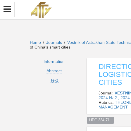
Home
Journals
Vestnik of Astrakhan State Technic
/
/
of China's smart cities
Information
DIRECTI
Abstract
LOGISTI
Text
CITIES
Journal:
VESTNI
2024 № 2 , 2024
Rubrics:
THEORE
MANAGEMENT
UDC 334.71  