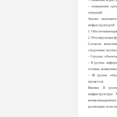
–
повышения уров
операций.
Анализ экономиче
инфраструктурой:
1. Обеспечивающая
2. Регулирующая ф
Согласно выполня
следующие группы
–
I
группа: объекты
–
II
группа: информ
техника, коммуникац
–
III
группа: объе
процессов.
Именно
II
группа
инфраструктуры. 
коммуникационны
реализации логист