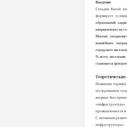
Введение
Сегодня Китай вх
формирует услови
образований хара
направленных на с
Многие специалист
важнейших направ
городского населени
% всего населения 
становится приорит
Теоретические
Появление термина
исследованием теор
впервые был примен
«инфраструктура»
промышленности и 
С активным развит
инфраструктура».