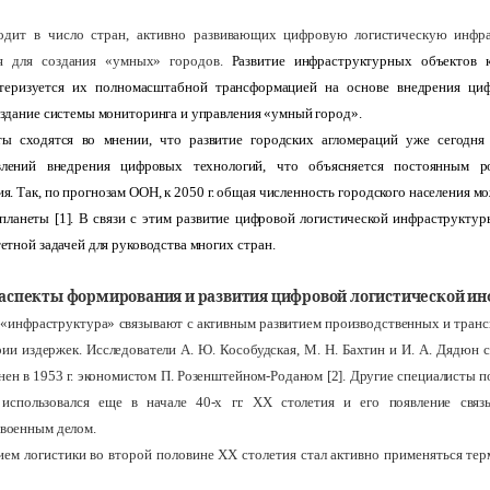
одит в число стран, активно
развивающих цифровую логистическую инфрас
я для создания «умных» городов.
Развитие инфраструктурных объектов 
ктеризуется их полномасштабной трансформацией на основе внедрения циф
оздание системы мониторинга и управления «умный город
».
ы сходятся во мнении, что развитие городских агломераций уже сегодня
лений внедрения цифровых технологий, что объясняется постоянным р
я. Так, по прогнозам ООН, к 2050 г. общая численность городского населения м
планеты [1]. В связи с этим
развитие цифровой логистической инфраструкту
етной задачей для руководства многих
стран.
 аспекты формирования и развития цифровой логистической и
 «инфраструктура» связывают с активным развитием производственных и транс
ии издержек. Исследователи А. Ю. Кособудская, М. Н. Бахтин и И. А. Дядюн 
ен в 1953 г. экономистом П. Розенштейном-Роданом [2]. Другие специалисты п
 использовался еще в начале 40-х гг.
XX
столетия и его появление связ
военным делом.
ием логистики во второй половине
XX
столетия стал активно применяться тер