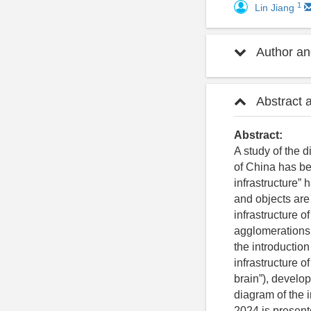
1
Lin Jiang
Author and
Abstract 
Abstract:
A study of the di
of China has bee
infrastructure” 
and objects are
infrastructure o
agglomerations i
the introductio
infrastructure o
brain”), develop
diagram of the i
2024 is present