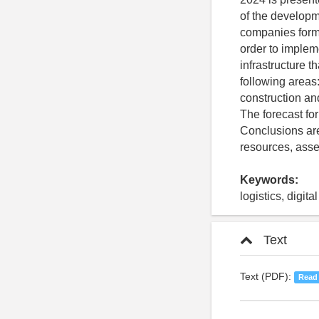
of the developme
companies formin
order to impleme
infrastructure 
following areas:
construction and 
The forecast for
Conclusions are
resources, asset
Keywords:
logistics, digita
Text
Text (PDF):
Read