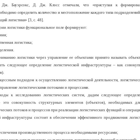
 Дж. Бауэрсокс, Д. Дж. Клосс отмечали, что «приступая к формирова
обходимо определить количество и местоположение каждого типа подразделений
кций логистики»
[3, с. 48].
ории логистики функциональное поле формируют:
ния;
твенная логистика;
деления.
ниманию логистики через управление ее объектами принято называть объе
вать следующее определение логистической инфраструктуры – как совокуп
в).
оцессным подходом к осуществлению логистической деятельности, логистичес
управление логистическими потоками и процессами.
оды к исследованию логистических систем, дадим следующее определе
 это совокупность структурных элементов (объектов), необходимых д
ческих потоков и процессов при реализации логистических функций и операци
й инфраструктуры состоит в обеспечении эффективного продвижения логис
еспечения производственного процесса необходимыми ресурсами;
в том числе затрат времени, на выполнение логистических функций и операций;