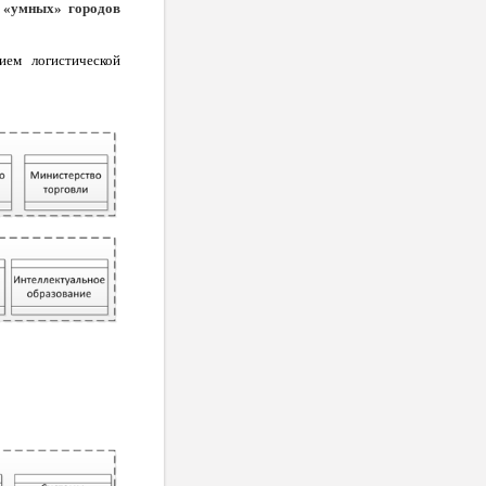
 «умных» городов
ием логистической