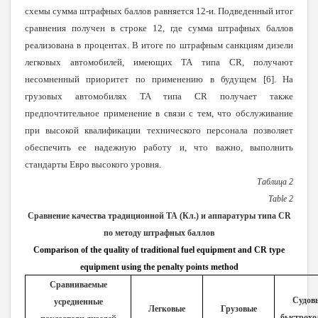
схемы сумма штрафных баллов равняется 12-и. Подведенный итог
сравнения получен в строке 12, где сумма штрафных баллов
реализована в процентах. В итоге по штрафным санкциям дизели
легковых автомобилей, имеющих ТА типа CR, получают
несомненный приоритет по применению в будущем [6]. На
грузовых автомобилях ТА типа CR получает также
предпочтительное применение в связи с тем, что обслуживание
при высокой квалификации технического персонала позволяет
обеспечить ее надежную работу и, что важно, выполнить
стандарты Евро высокого уровня.
Таблица 2
Table
2
Сравнение качества традиционной ТА (Кл.) и аппаратуры типа CR
по методу штрафных баллов
Comparison of the quality of traditional fuel equipment and CR type
equipment using the penalty points method
Сравниваемые
Судов
усредненные
Легковые
Грузовые
быстрохо