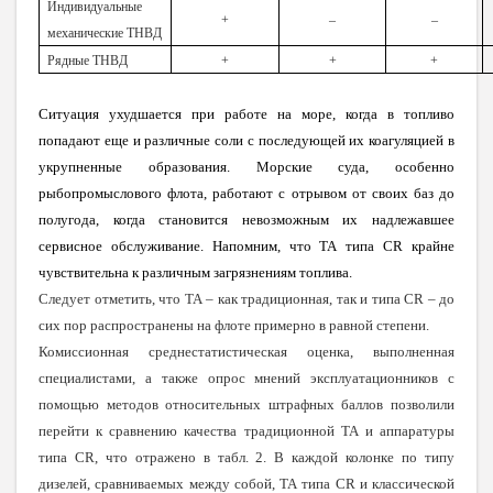
Индивидуальные
+
–
–
механические ТНВД
Рядные ТНВД
+
+
+
Ситуация ухудшается при работе на море, когда в топливо
попадают еще и различные соли с последующей их коагуляцией в
укрупненные образования. Морские суда, особенно
рыбопромыслового флота, работают с отрывом от своих баз до
полугода, когда становится невозможным их надлежавшее
сервисное обслуживание. Напомним, что ТА типа CR крайне
чувствительна к различным загрязнениям топлива.
Следует отметить, что ТА – как традиционная, так и типа CR – до
сих пор распространены на флоте примерно в равной степени.
Комиссионная среднестатистическая оценка, выполненная
специалистами, а также опрос мнений эксплуатационников с
помощью методов относительных штрафных баллов позволили
перейти к сравнению качества традиционной ТА и аппаратуры
типа CR, что отражено в табл. 2. В каждой колонке по типу
дизелей, сравниваемых между собой, ТА типа CR и классической