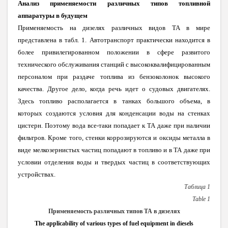
Анализ применяемости различных типов топливной
аппаратуры в будущем
Применяемость на дизелях различных видов ТА в мире
представлена в табл. 1. Автотранспорт практически находится в
более привилегированном положении в сфере развитого
технического обслуживания станций с высококвалифицированным
персоналом при раздаче топлива из бензоколонок высокого
качества. Другое дело, когда речь идет о судовых двигателях.
Здесь топливо располагается в танках большого объема, в
которых создаются условия для конденсации воды на стенках
цистерн. Поэтому вода все-таки попадает к ТА даже при наличии
фильтров. Кроме того, стенки коррозируются и оксиды металла в
виде мелкозернистых частиц попадают в топливо и в ТА даже при
условии отделения воды и твердых частиц в соответствующих
устройствах.
Таблица 1
Table
1
Применяемость различных типов ТА в дизелях
The applicability of various types of fuel equipment in diesels