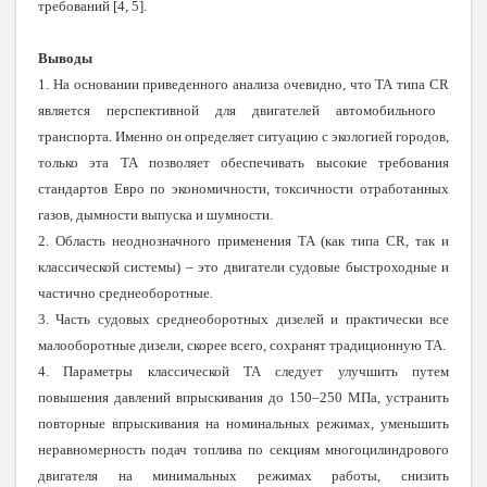
требований [4, 5].
Выводы
1. На основании приведенного анализа очевидно, что ТА типа
CR
является перспективной для двигателей автомобильного
транспорта. Именно он определяет ситуацию с экологией городов,
только эта ТА позволяет обеспечивать высокие требования
стандартов Евро по экономичности, токсичности отработанных
газов, дымности выпуска и шумности.
2. Область неоднозначного применения ТА (как типа
CR
, так и
классической системы) – это двигатели судовые быстроходные и
частично среднеоборотные.
3. Часть судовых среднеоборотных дизелей и практически все
малооборотные дизели, скорее всего, сохранят традиционную ТА.
4. Параметры классической ТА следует улучшить путем
повышения давлений впрыскивания до 150–250 МПа, устранить
повторные впрыскивания на номинальных режимах, уменьшить
неравномерность подач топлива по секциям многоцилиндрового
двигателя на минимальных режимах работы, снизить