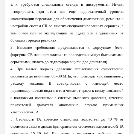
т. к. требуются специальные стенды и инструменты. Нельзя
игнорировать при этом все еще недостаточный уровень
квалификации персонала для обеспечения диагностики, ремонта и
настройки систем CR во многих специализированных сервисах, а
тем более при ее эксплуатации на судах или в удаленных от
больших городов регионах.
3. В
ысокие требования предъявляются к форсункам (если
форсунка CR начинает «лить», то последствия могут быть самыми
серьезными, вплоть до гидроудара в цилиндре двигателя).
4.
При малых подачах давление впрыскивания существенно
снижается до величины 60–80 МПа, что приводит к повышенному
расходу топлива. В совокупности с имеющей место
неравномерностью подач, в том числе от цикла к циклу, связанной
с волновыми явлениями в системе высокого давления, качество
показателей двигателя аналогично случаю применения
классической ТА.
5.
Стоимость ТА, согласно статистике, возрастает до 40 % от
стоимости самого дизеля (для сравнения стоимость классической ТА
составляет 15–20 %). П
ри этом в удаленных районах низка