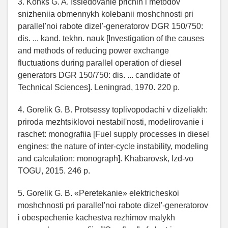
3. Konks G. A. Issledovanie prichin i metodov
snizheniia obmennykh kolebanii moshchnosti pri
parallel'noi rabote dizel'-generatorov DGR 150/750:
dis. ... kand. tekhn. nauk [Investigation of the causes
and methods of reducing power exchange
fluctuations during parallel operation of diesel
generators DGR 150/750: dis. ... candidate of
Technical Sciences]. Leningrad, 1970. 220 p.
4. Gorelik G. B. Protsessy toplivopodachi v dizeliakh:
priroda mezhtsiklovoi nestabil'nosti, modelirovanie i
raschet: monografiia [Fuel supply processes in diesel
engines: the nature of inter-cycle instability, modeling
and calculation: monograph]. Khabarovsk, Izd-vo
TOGU, 2015. 246 p.
5. Gorelik G. B. «Peretekanie» elektricheskoi
moshchnosti pri parallel'noi rabote dizel'-generatorov
i obespechenie kachestva rezhimov malykh