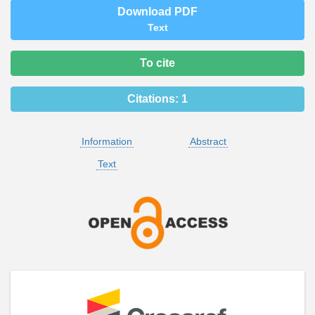
Download PDF
Text
To cite
Citations:
1
Information
Abstract
Text