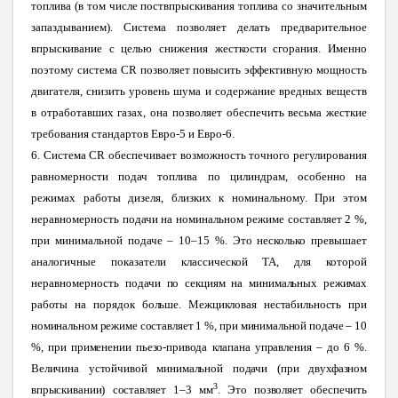
топлива (в том числе поствпрыскивания топлива со значительным
запаздыванием). Система позволяет делать предварительное
впрыскивание с целью снижения жесткости сгорания. Именно
поэтому система CR позволяет повысить эффективную мощность
двигателя, снизить уровень шума и содержание вредных веществ
в отработавших газах, она позволяет обеспечить весьма жесткие
требования стандартов Евро-5 и Евро-6.
6. Система CR обеспечивает возможность точного регулирования
равномерности подач топлива по цилиндрам, особенно на
режимах работы дизеля, близких к номинальному.
При этом
неравномерность подачи на номинальном режиме составляет 2 %,
при минимальной подаче – 10–15 %. Это несколько превышает
аналогичные показатели классической ТА, для которой
неравномерность
подачи по секциям на минимальных режимах
работы на порядок больше. Межцикловая нестабильность при
номинальном режиме составляет 1 %, при минимальной подаче – 10
%, при применении пьезо-привода клапана управления – до 6 %.
Величина устойчивой минимальной подачи (при двухфазном
3
впрыскивании) составляет 1–3 мм
. Это позволяет обеспечить