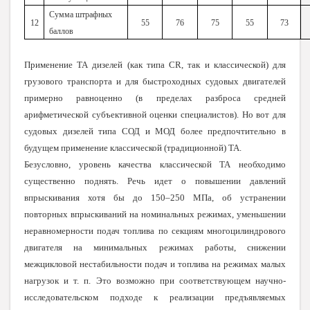
Сумма штрафных
12
55
76
75
55
73
баллов
Применение ТА дизелей (как типа CR, так и классической) для
грузового транспорта и для быстроходных судовых двигателей
примерно равноценно (в пределах разброса средней
арифметической субъективной оценки специалистов). Но вот для
судовых дизелей типа СОД и МОД более предпочтительно в
будущем применение классической (традиционной) ТА.
Безусловно, уровень качества классической ТА необходимо
существенно поднять. Речь идет о повышении давлений
впрыскивания хотя бы до 150–250 МПа, об устранении
повторных впрыскиваний на номинальных режимах, уменьшении
неравномерности подач топлива по секциям многоцилиндрового
двигателя на минимальных режимах работы, снижении
межцикловой нестабильности подач и топлива на режимах малых
нагрузок и т. п. Это возможно при соответствующем научно-
исследовательском подходе к реализации предъявляемых