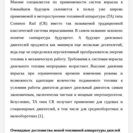
Мнение специалистов по применяемости систем впрыска в
ближайшем будущем склоняется в пользу уже широко
применяемой в моторостроении топливной аппаратуры (ТА) типа
Common
Rail
(
CR
) вместо так называемой традиционной
классической системы впрыскивания. В самом названии заложено
понятие «аппаратура будущего». А будущее дизельных
двигателей продлится как минимум еще несколько десятилетий,
ведь еще не определился перспективный преобразователь энергии
топлива в механическую работу.
Требования к системам впрыска
дизельного топлива непрерывно возрастают. Высокие давления
впрыска при ограниченном времени изменения режима и
возможность адаптации количества подаваемого топлива к
условиям работы двигателя делают дизельный двигатель самым
экономичным, экологически чистым и мощным энергоагрегатом.
Безусловно, ТА типа CR получает применение для судовых и
стационарных двигателей, в том числе для среднеоборотных и
малооборотных [1].
Очевидные достоинства новой топливной аппаратуры дизелей