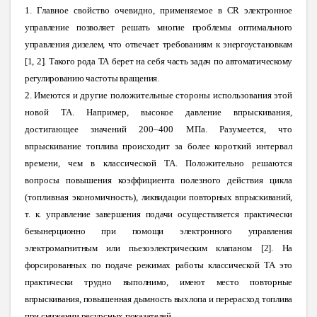
1. Главное свойство очевидно, применяемое
в CR электронное
управление позволяет решать многие проблемы оптимального
управления дизелем, что отвечает требованиям к энергоустановкам
[1, 2]. Такого рода ТА берет на себя часть задач по автоматическому
регулированию частоты вращения.
2. Имеются и другие положительные стороны использования этой
новой ТА. Например, высокое давление впрыскивания,
достигающее значений 200–400 МПа. Разумеется, что
впрыскивание топлива происходит за более короткий интервал
времени, чем в классической ТА. Положительно решаются
вопросы повышения коэффициента полезного действия цикла
(топливная экономичность),
ликвидации повторных впрыскиваний,
т. к. управление завершения подачи осуществляется практически
безынерционно при помощи электронного управления
электромагнитным или пьезоэлектрическим клапаном [2]. На
форсированных по подаче режимах работы классической ТА это
практически трудно выполнимо, имеют место повторные
впрыскивания, повышенная дымность выхлопа и перерасход топлива
при снижении ресурсных показателей.