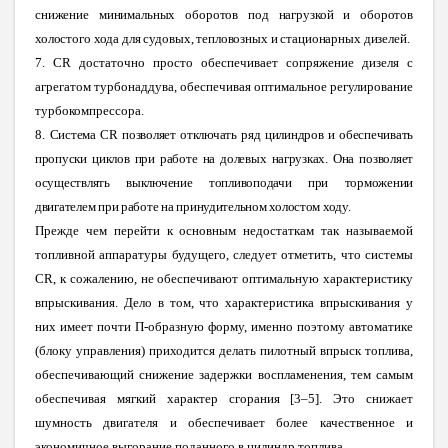
снижение минимальных оборотов под нагрузкой и оборотов
холостого хода для судовых, тепловозных и стационарных дизелей.
7.
CR
достаточно просто обеспечивает сопряжение дизеля с
агрегатом турбонаддува, обеспечивая оптимальное регулирование
турбокомпрессора.
8.
Система
CR
позволяет отключать ряд цилиндров и обеспечивать
пропуски циклов при работе на долевых нагрузках. Она позволяет
осуществлять выключение топливоподачи при торможении
двигателем при работе на принудительном холостом ходу.
Прежде чем перейти к основным недостаткам так называемой
топливной аппаратуры будущего, следует отметить, что системы
CR, к сожалению, не обеспечивают оптимальную характеристику
впрыскивания. Дело в том, что характеристика впрыскивания у
них имеет почти П-образную форму, именно поэтому автоматике
(блоку управления) приходится делать пилотный впрыск топлива,
обеспечивающий снижение задержки воспламенения, тем самым
обеспечивая мягкий характер сгорания [3–5]. Это снижает
шумность двигателя и обеспечивает более качественное и
экономичное выгорание поданного в цилиндр топлива.