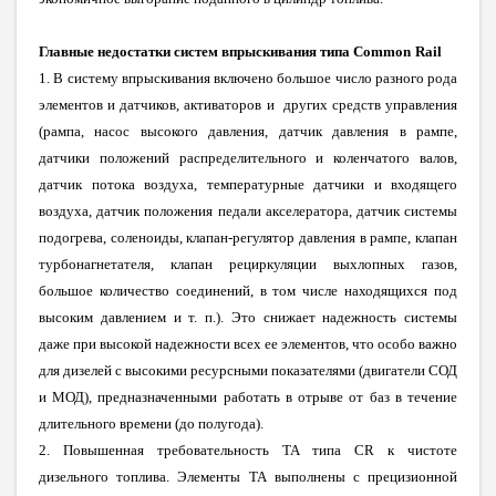
Главные недостатки систем впрыскивания типа
Common
Rail
1.
В
систему впрыскивания включено большое число разного рода
элементов и датчиков, активаторов и других средств управления
(рампа, насос высокого давления, датчик давления в рампе,
датчики положений распределительного и коленчатого валов,
датчик потока воздуха, температурные датчики и входящего
воздуха, датчик положения педали акселератора, датчик системы
подогрева, соленоиды, клапан-регулятор давления в рампе, клапан
турбонагнетателя, клапан рециркуляции выхлопных газов,
большое количество соединений, в том числе находящихся под
высоким давлением и т. п.). Это снижает надежность системы
даже при высокой надежности всех ее элементов, что особо важно
для дизелей с высокими ресурсными показателями (двигатели СОД
и МОД), предназначенными работать в отрыве от баз в течение
длительного времени (до полугода).
2. Повышенная требовательность ТА типа CR к чистоте
дизельного топлива. Элементы ТА выполнены с прецизионной