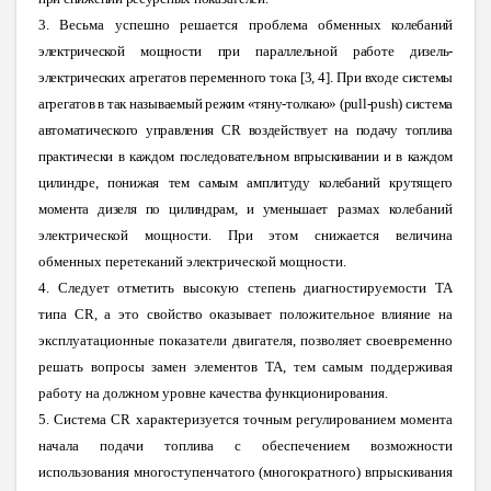
3. Весьма успешно решается проблема обменных
колебаний
электрической мощности при параллельной работе дизель-
электрических агрегатов переменного тока [3, 4]. При входе системы
агрегатов в так называемый режим «тяну-толкаю» (
pull
-
push
) система
автоматического управления
CR
воздействует на подачу топлива
практически в каждом последовательном впрыскивании и в каждом
цилиндре, понижая тем самым амплитуду колебаний крутящего
момента дизеля по цилиндрам, и уменьшает
размах колебаний
электрической мощности. При этом снижается величина
обменных перетеканий электрической мощности.
4. Следует отметить высокую степень диагностируемости ТА
типа CR, а это свойство оказывает положительное влияние на
эксплуатационные показатели двигателя, позволяет своевременно
решать вопросы замен элементов ТА, тем самым поддерживая
работу на должном уровне качества функционирования.
5.
Система CR характеризуется т
очным регулированием момента
начала подачи топлива с обеспечением возможности
использования многоступенчатого (многократного) впрыскивания