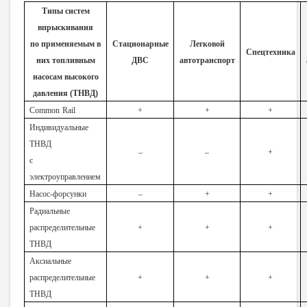
Типы систем
впрыскивания
по применяемым в
Стационарные
Легковой
Спецтехника
них топливным
ДВС
автотранспорт
насосам высокого
давления (ТНВД)
Common
Rail
+
+
+
Индивидуальные
ТНВД
–
–
+
с
электроуправлением
Насос-форсунки
–
+
+
Радиальные
распределительные
+
+
+
ТНВД
Аксиальные
распределительные
+
+
+
ТНВД