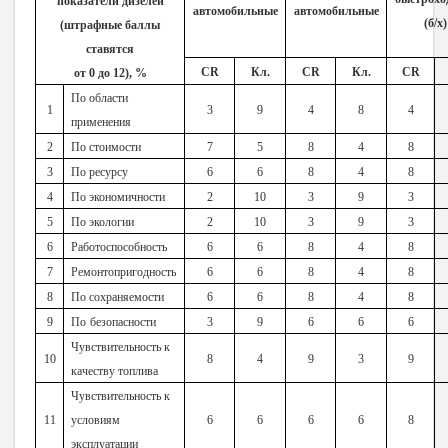
показатели дизелей
автомобильные
автомобильные
(б/х)
(штрафные баллы
ставятся
СR
Кл.
СR
Кл.
СR
от 0 до 12), %
По области
1
3
9
4
8
4
применения
2
По стоимости
7
5
8
4
8
3
По ресурсу
6
6
8
4
8
4
По экономичности
2
10
3
9
3
5
По экологии
2
10
3
9
3
6
Работоспособность
6
6
8
4
8
7
Ремонтопригодность
6
6
8
4
8
8
По сохраняемости
6
6
8
4
8
9
По
безопасности
3
9
6
6
6
Чувствительность к
10
8
4
9
3
9
качеству топлива
Чувствительность к
11
условиям
6
6
6
6
8
эксплуатации