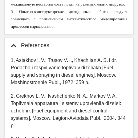
межцикловую нестабильность подач на режимах малых нагрузок.
5. Опытно-конструкторские доводочные работы следует
совмещать с применением математического моделирования
процессов впрыскивания.
References
1. Astakhov I. V., Trusov V. I., Khachiian A. S. i dr.
Podacha i raspylivanie topliva v dizeliakh [Fuel
supply and spraying in diesel engines]. Moscow,
Mashinostroenie Publ., 1972. 359 p.
2. Grekhov L. V., Ivashchenko N. A., Markov V. A.
Toplivnaia apparatura i sistemy upravleniia dizelei:
uchebnik [Fuel equipment and diesel control
systems]. Moscow, Legion-Avtodata Publ., 2004. 344
p.