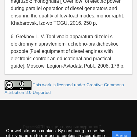
nagruzok: monografiia [“Overflow” of electric power
during parallel operation of diesel generators and
ensuring the quality of low-load modes: monograph].
Khabarovsk, Izd-vo TOGU, 2016. 250 p.
6. Grekhov L. V. Toplivnaia apparatura dizelei s
elektronnym upravleniem: uchebno-prakticheskoe
posobie [Fuel equipment of diesel engines with
electronic control: an educational and practical
guide]. Moscow, Legion-Avtodata Publ., 2008. 176 p.
This work is licensed under Creative Commons
Attribution 3.0 Unported
© "Редакция научных журналов"
Personal
Our website uses cookies. By continuing to use this
data
site, you agree to our use of cookies in accordance
Agree
protection
Powered by