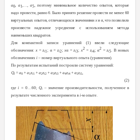
a
,
a
,…,
a
, поэтому минимальное количество опытов, которые
0
1
5
надо провести, равно 6. Было принято решение
провести не менее 60
виртуальных опытов, отличающихся значениями
x
и
α
, что позволило
произвести надежное усреднение с использованием метода
наименьших квадратов.
Для компактной записи уравнений (1) ввели следующие
2
2
обозначения:
x
=
z
;
α
=
z
;
x
α
=
z
;
x
=
z
;
α
=
z
. В новых
1
2
3
4
5
i
i
i
i
i
обозначениях
i
– номер виртуального опыта (уравнения).
По результатам испытаний построили систему уравнений:
Q
=
a
+
a
z
+
a
z
+
a
z
+
a
z
+
a
z
,
i
0
1
i
1
2
i
2
3
i
3
4
i
4
5
i
5
(2)
где
i
=
0…60;
Q
– значение производительности, полученное в
i
результате численного эксперимента в
i
-м опыте.