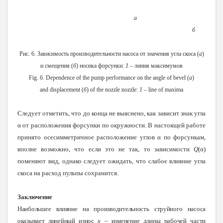
а
б
Рис. 6. Зависимость производительности насоса от значения угла скоса (
а
)
и смещения (
б
) носика форсунки:
1
– линия максимумов
Fig. 6. Dependence of the pump performance on the angle of bevel (
a
)
and displacement (
б
) of the nozzle nozzle:
1
– line of maxima
Следует отметить, что до конца не выяснено, как зависит знак угла
α от расположения форсунки по окружности. В настоящей работе
принято осесимметричное расположение углов α по форсункам,
вполне возможно, что если это не так, то зависимости
Q
(α)
поменяют вид, однако следует ожидать, что слабое влияние угла
скоса на расход пульпы сохранится.
Заключение
Наибольшее влияние на производительность струйного насоса
оказывает линейный износ
x
–
изменение длины рабочей части