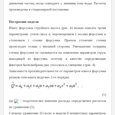
движения частиц песка совпадает с линиями тока воды. Расчеты
произведены в стационарной постановке.
Построение модели
Износ форсунок струйного насоса (рис. 4) можно описать тремя
параметрами: углом скоса
α
, перемещением
x
носика форсунки и
утонением
t
стенки форсунки. Причем утонение стенки
происходит только с внешней стороны. Уменьшение толщины
стенки форсунки не сказывается на изменении
параметров струи,
выходящей из форсунки, поэтому в качестве определяющих
факторов были выбраны два: угол скоса
α
, смещение
x
(рис. 4).
Зависимость производительности от параметров износа форсунки
решили описывать моделью 2-го порядка:
,
(1)
где
– теоретическое значение расхода, определяемое расчетом
по уравнению (1).
Согласно уравнению (1) всего в модели 6 неизвестных параметров: