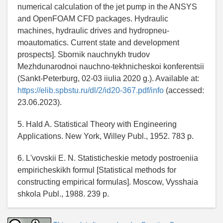
numerical calculation of the jet pump in the ANSYS
and OpenFOAM CFD packages. Hydraulic
machines, hydraulic drives and hydropneu-
moautomatics. Current state and development
prospects]. Sbornik nauchnykh trudov
Mezhdunarodnoi nauchno-tekhnicheskoi konferentsii
(Sankt-Peterburg, 02-03 iiulia 2020 g.). Available at:
https://elib.spbstu.ru/dl/2/id20-367.pdf/info
(accessed:
23.06.2023).
5. Hald A. Statistical Theory with Engineering
Applications. New York, Willey Publ., 1952. 783 p.
6. L'vovskii E. N. Statisticheskie metody postroeniia
empiricheskikh formul [Statistical methods for
constructing empirical formulas]. Moscow, Vysshaia
shkola Publ., 1988. 239 p.