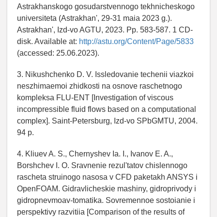
Astrakhanskogo gosudarstvennogo tekhnicheskogo
universiteta (Astrakhan', 29-31 maia 2023 g.).
Astrakhan', Izd-vo AGTU, 2023. Pp. 583-587. 1 CD-
disk. Available at:
http://astu.org/Content/Page/5833
(accessed: 25.06.2023).
3. Nikushchenko D. V. Issledovanie techenii viazkoi
neszhimaemoi zhidkosti na osnove raschetnogo
kompleksa FLU-ENT [Investigation of viscous
incompressible fluid flows based on a computational
complex]. Saint-Petersburg, Izd-vo SPbGMTU, 2004.
94 p.
4. Kliuev A. S., Chernyshev Ia. I., Ivanov E. A.,
Borshchev I. O. Sravnenie rezul'tatov chislennogo
rascheta struinogo nasosa v CFD paketakh ANSYS i
OpenFOAM. Gidravlicheskie mashiny, gidroprivody i
gidropnevmoav-tomatika. Sovremennoe sostoianie i
perspektivy razvitiia [Comparison of the results of