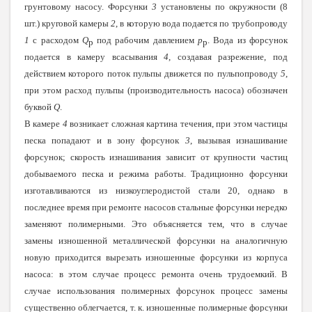
грунтовому насосу. Форсунки
3
установлены по окружности (8
шт.) круговой камеры
2
, в которую вода подается по трубопроводу
1
с расходом
Q
под рабочим давлением
p
. Вода из форсунок
р
р
подается в камеру всасывания
4
, создавая разрежение, под
действием которого поток пульпы движется по пульпопроводу
5
,
при этом расход пульпы (производительность насоса) обозначен
буквой
Q
.
В камере
4
возникает сложная картина течения, при этом частицы
песка попадают и в зону форсунок
3
, вызывая изнашивание
форсунок; скорость изнашивания зависит от крупности частиц
добываемого песка и режима работы. Традиционно форсунки
изготавливаются из низкоуглеродистой стали 20, однако в
последнее время при ремонте насосов стальные форсунки нередко
заменяют полимерными. Это объясняется тем, что в случае
замены изношенной металлической форсунки на аналогичную
новую приходится вырезать изношенные форсунки из корпуса
насоса: в этом случае процесс ремонта очень трудоемкий. В
случае использования полимерных форсунок процесс замены
существенно облегчается, т. к. изношенные полимерные форсунки