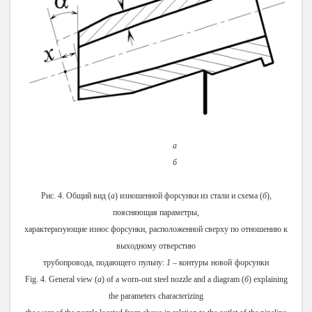
а
б
Рис. 4. Общий вид (
а
) изношенной форсунки из стали и схема (
б
),
поясняющая параметры,
характеризующие износ форсунки, расположенной сверху по отношению к
выходному отверстию
трубопровода
,
подающего
пульпу
:
1
–
контуры
новой
форсунки
Fig. 4. General view (
a
) of a worn-out steel nozzle and a diagram (
б
) explaining
the parameters characterizing