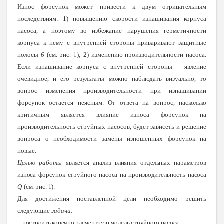
Износ форсунок может привести к двум отрицательным
последствиям: 1) повышению скорости изнашивания корпуса
насоса, а поэтому во избежание нарушения герметичности
корпуса к нему с внутренней стороны приваривают защитные
полосы
6
(см. рис. 1); 2) изменению производительности насоса.
Если изнашивание корпуса с внутренней стороны – явление
очевидное, и его результаты можно наблюдать визуально, то
вопрос изменения производительности при изнашивании
форсунок остается неясным. От ответа на вопрос, насколько
критичным является влияние износа форсунок на
производительность струйных насосов, будет зависеть и решение
вопроса о необходимости замены изношенных форсунок на
новые.
Целью работы
является анализ влияния отдельных параметров
износа форсунок струйного насоса на производительность насоса
Q
(см. рис. 1).
Для достижения поставленной цели необходимо решить
следующие
задачи
:
–
построить конечно-элементную модель струйного насос
а;