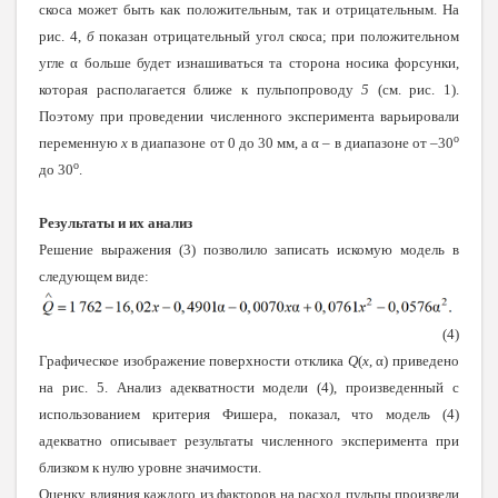
скоса может быть как положительным, так и отрицательным. На
рис. 4,
б
показан отрицательный угол скоса; при положительном
угле α больше будет изнашиваться та сторона носика форсунки,
которая располагается ближе к пульпопроводу
5
(см. рис. 1).
Поэтому при проведении численного эксперимента варьировали
о
переменную
x
в диапазоне от 0 до 30 мм, а α
– в диапазоне от –30
о
до 30
.
Результаты и их анализ
Решение выражения (3) позволило записать искомую модель в
следующем виде:
(4)
Графическое изображение поверхности отклика
Q
(
x
, α) приведено
на рис. 5. Анализ адекватности модели (4), произведенный с
использованием критерия Фишера, показал, что модель (4)
адекватно описывает результаты численного эксперимента при
близком к нулю уровне значимости.
Оценку влияния каждого из факторов на расход пульпы произвели