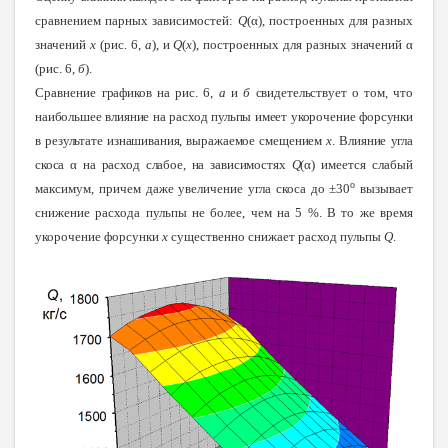
сравнением парных зависимостей:
Q
(α), построенных для разных
значений
x
(рис. 6,
а
), и
Q
(
x
), построенных для разных значений α
(рис. 6,
б
).
Сравнение
графиков на рис. 6,
а
и
б
свидетельствует о том, что
наибольшее влияние на расход пульпы имеет укорочение форсунки
в результате изнашивания, выражаемое смещением
x
. Влияние угла
скоса α на расход слабое, на зависимостях
Q
(α)
имеется слабый
о
максимум, причем даже увеличение угла скоса до ±30
вызывает
снижение расхода пульпы не более, чем на 5 %. В то же время
укорочение форсунки
x
существенно снижает расход пульпы
Q
.