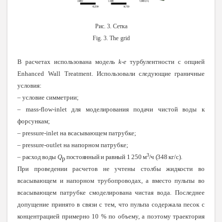
Рис. 3. Сетка
Fig
. 3.
The
grid
В расчетах использована модель
k
-е
турбулентности с опцией
Enhanced
Wall
Treatment
. Использовали следующие граничные
условия:
– условие симметрии;
–
mass
-
flow
-
inlet
для моделирования подачи чистой воды к
форсункам;
–
pressure
-
inlet
на всасывающем патрубке;
–
pressure
-
outlet
на напорном патрубке;
3
–
расход воды
Q
постоянный и равный 1 250 м
/ч (348 кг
/с).
p
При проведении расчетов не учтены столбы жидкости во
всасывающем и напорном трубопроводах, а вместо пульпы во
всасывающем патрубке смоделирована чистая вода. Последнее
допущение принято в связи с тем, что пульпа содержала песок с
концентрацией примерно 10 % по объему, а поэтому траектория