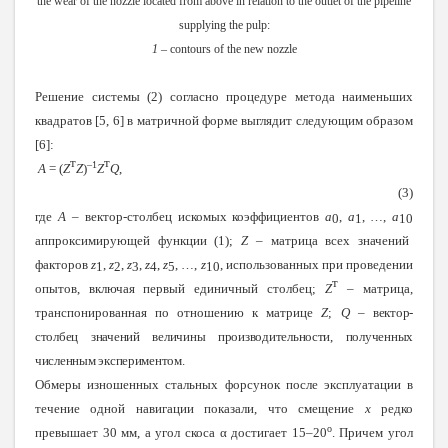
the wear of the nozzle located from above in relation to the outlet of the pipeline
supplying the pulp:
1
– contours of the new nozzle
Решение системы (2) согласно процедуре метода наименьших
квадратов [5, 6] в матричной форме выглядит следующим образом
[6]:
т
т
–1
A
= (
Z
Z
)
Z
Q
,
(3)
где
A
– вектор-столбец искомых коэффициентов
a
,
a
, …,
a
0
1
10
аппроксимирующей функции (1);
Z
– матрица всех значений
факторов
z
,
z
,
z
,
z
,
z
, …,
z
, использованных при проведении
1
2
3
4
5
10
т
опытов, включая первый единичный столбец;
Z
– матрица,
транспонированная по отношению к матрице
Z
;
Q
– вектор-
столбец значений величины производительности, полученных
численным экспериментом.
Обмеры изношенных стальных форсунок после эксплуатации в
течение одной навигации показали, что смещение
x
редко
о
превышает 30 мм, а угол скоса α достигает 15–20
. Причем угол