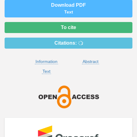
Download PDF
Text
To cite
Citations:
Information
Abstract
Text