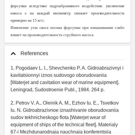
форсунки вследствие гидроабразивного воздействия: увеличение
износа
x
на каждый миллиметр снижает производительность
примерно
на 15 кг/с.
Изменение угла скоса носика форсунки при изнашивании слабо
влияет на производительность струйного насоса.
References
1. Pogodaev L. I., Shevchenko P. A. Gidroabrazivnyi i
kavitatsionnyi iznos sudovogo oborudovaniia
[Waterjet and cavitation wear of marine equipment].
Leningrad, Sudostroenie Publ., 1984. 264 p.
2. Petrov V. A., Oleinik A. M., Ezhov Iu. E., Tsvetkov
Iu. N. Gidroabrazivnoe iznashivanie oborudovaniia
sudov tekhnicheskogo flota [Waterjet wear of
equipment of ships of the technical fleet]. Materialy
67-i Mezhdunarodnaia nauchnaia konferentsiia