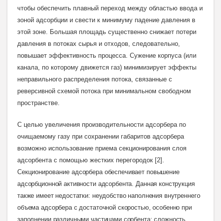
чтобы обеспечить плавный переход между областью ввода и
зоной адсорбции и свести к минимуму падение давления в
этой зоне. Большая площадь существенно снижает потери
давления в потоках сырья и отходов, следовательно,
повышает эффективность процесса. Сужение корпуса (или
канала, по которому движется газ) минимизирует эффекты
неправильного распределения потока, связанные с
реверсивной схемой потока при минимальном свободном
пространстве.
С целью увеличения производительности адсорбера по
очищаемому газу при сохранении габаритов адсорбера
возможно использование приема секционирования слоя
адсорбента с помощью жестких перегородок [2].
Секционирование
адсорбера обеспечивает повышение
адсорбционной активности адсорбента. Данная конструкция
также имеет недостатки:
неудобство наполнения внутреннего
объема адсорбера с достаточной скоростью, особенно при
заполнении различными частицами сорбента; сложность