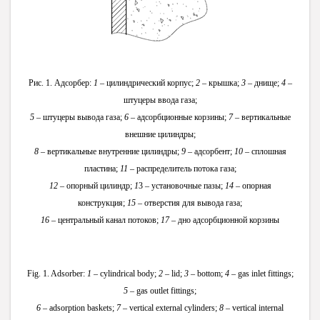
Рис. 1. Адсорбер:
1
– цилиндрический корпус;
2
– крышка;
3
– днище;
4
–
штуцеры ввода газа;
5
– штуцеры вывода газа;
6
– адсорбционные корзины;
7
– вертикальные
внешние цилиндры;
8
– вертикальные внутренние цилиндры;
9
– адсорбент;
10
– сплошная
пластина;
11
– распределитель потока газа;
12
– опорный цилиндр;
1
3 – установочные пазы;
14
– опорная
конструкция;
15
– отверстия для вывода газа;
16
– центральный канал потоков;
17
– дно адсорбционной корзины
Fig. 1. Adsorber:
1
– cylindrical body;
2
– lid;
3
– bottom;
4
– gas inlet fittings;
5
– gas outlet fittings;
6
– adsorption baskets;
7
– vertical external cylinders;
8
– vertical internal