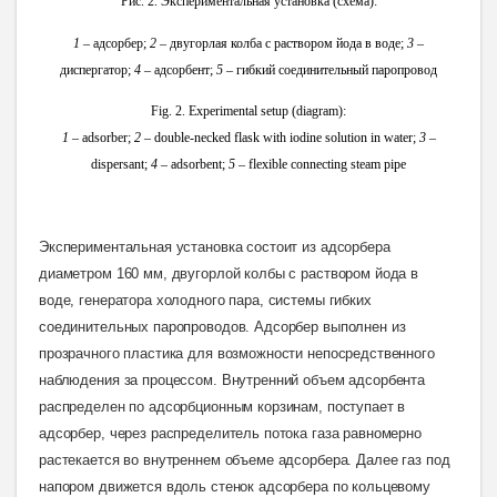
Рис. 2. Экспериментальная установка (схема):
1
– адсорбер;
2
– двугорлая колба с раствором йода в воде;
3
–
диспергатор;
4
– адсорбент;
5
– гибкий соединительный паропровод
Fig. 2. Experimental setup (diagram):
1
– adsorber;
2
– double-necked flask with iodine solution in water;
3
–
dispersant;
4
– adsorbent;
5
– flexible connecting steam pipe
Экспериментальная установка состоит из адсорбера
диаметром 160 мм, двугорлой колбы с раствором йода в
воде, генератора холодного пара, системы гибких
соединительных паропроводов. Адсорбер выполнен из
прозрачного пластика для возможности непосредственного
наблюдения за процессом. Внутренний объем адсорбента
распределен по адсорбционным корзинам, поступает в
адсорбер, через распределитель потока газа равномерно
растекается во внутреннем объеме адсорбера. Далее газ под
напором движется вдоль стенок адсорбера по кольцевому