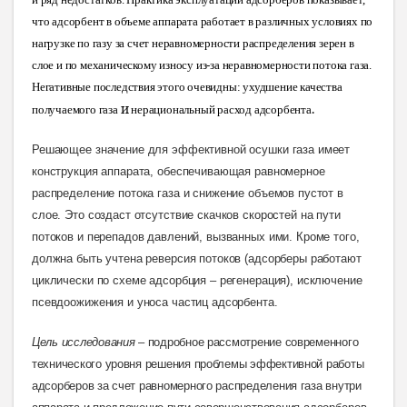
что адсорбент в объеме аппарата работает в различных условиях по
нагрузке по газу за счет неравномерности распределения зерен в
слое и по механическому износу из-за неравномерности потока газа.
Негативные последствия этого очевидны: ухудшение качества
и
.
получаемого газа
нерациональный расход адсорбента
Решающее значение для эффективной осушки газа имеет
конструкция аппарата, обеспечивающая равномерное
распределение потока газа и снижение объемов пустот в
слое. Это создаст отсутствие скачков скоростей на пути
потоков и перепадов давлений, вызванных ими. Кроме того,
должна быть учтена реверсия потоков (адсорберы работают
циклически по схеме адсорбция – регенерация), исключение
псевдоожижения и уноса частиц адсорбе
нта.
Цель исследования
– подробное рассмотрение современного
технического уровня решения проблемы эффективной работы
адсорберов за счет равномерного распределения газа внутри