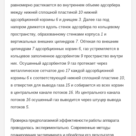
равномерно растекается во внутреннем объеме адсорбера
между нижней сплошной пластиной
10
нижней
адсорбционной корзины
6
и днищем
3
. Далее газ под
напором движется вдоль стенок адсорбера по кольцевому
пространству, образованному стенками корпуса
1
и
вертикальных внешних цилиндров
7
. Обтекая по внешним
цилиндрам
7
адсорбционных корзин
6
, газ устремляется в
кольцевое заполненное адсорбентом
9
пространство внутри
них. Осушенный адсорбентом
9
газ протекает через
металлическое сетчатое дно
17
каждой адсорбционной
корзины
6
к соответствующей нижней сплошной пластине
10
,
в отверстия для вывода газа
15
и собирается из всех корзин
в центральном канале потоков
16
. Из центрального канала
потоков
16
осушенный газ выводится через штуцер вывода
потоков
5
.
Проверка предполагаемой эффективности работы аппарата
проводилась экспериментально. Современные методы
планирования эксперимента и обработки его результатов,