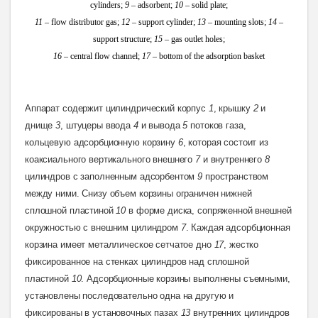
cylinders;
9
– adsorbent;
10
– solid plate;
11
– flow distributor gas;
12
– support cylinder;
13
– mounting slots;
14
–
support structure;
15
– gas outlet holes;
16
– central flow channel;
17
–
bottom of the adsorption basket
Аппарат содержит цилиндрический корпус
1
, крышку
2
и
днище
3
, штуцеры ввода
4
и вывода
5
потоков газа,
кольцевую адсорбционную корзину
6
, которая состоит из
коаксиального вертикального внешнего
7
и внутреннего
8
цилиндров с заполненным адсорбентом
9
пространством
между ними. Снизу объем корзины ограничен нижней
сплошной пластиной
10
в форме диска, сопряженной внешней
окружностью с внешним цилиндром
7
. Каждая адсорбционная
корзина имеет металлическое сетчатое дно
17
, жестко
фиксированное на стенках цилиндров над сплошной
пластиной
10
. Адсорбционные корзины выполнены съемными,
установлены последовательно одна на другую и
фиксированы в установочных пазах
13
внутренних цилиндров