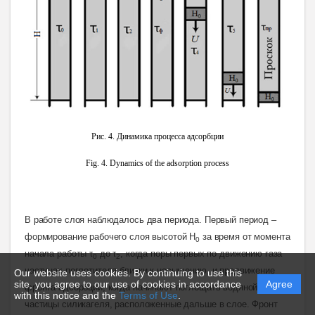
Рис
. 4.
Динамика
процесса
адсорбции
Fig. 4. Dynamics of the adsorption process
В работе слоя наблюдалось два периода. Первый период –
формирование рабочего слоя высотой Н
за время от момента
0
начала работы τ
до τ
, когда поры первых по движению газа
0
2
частицах поглотителя близки к насыщению, и продвижение
Our website uses cookies. By continuing to use this
site, you agree to our use of cookies in accordance
Agree
фронта адсорбции, когда начинают поглощать водяной пар
with this notice and the
Terms of Use
.
частицы силикагеля, расположенные дальше в слое. Фронт