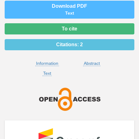
Download PDF
Text
To cite
Citations:
2
Information
Abstract
Text