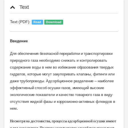
Text
Text (PDF):
Read
Download
Введение
Для обеспечения безопасной переработки и транс
портировки
природного газа необходимо снижать и контролировать
содержание воды в нем во
избежание образования твердых
гидратов, которые могут закупоривать клапаны, фитинги или
даже трубопроводы. Адсорбционное разделение – наиболее
эффективный способ осушки газов, имеющий
высокие
экологические показатели и качество товарного газа в виду
отсутствия жидкой фазы и коррозионно-активных флюидов
в
.
нем
Несмотря на достоинства, процессы адсорбционной осушки имеют
и ряд недостатков. Практика эксплуатации адсорберов показывает,