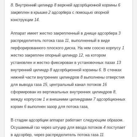
8
. Внутренний цилиндр
8
верхней адсорбционной корзины
6
закреплен в крышке
2
адсорбера с помощью опор
ной
конструкции
14
.
Аппарат имеет жестко закрепленный в днище адсорбера
3
распределитель потока газа
11
, выполненный в виде
перфорированного плоского диска. На нем соосно корпусу
1
жестко закреплен опорный цилиндр
12
, на котором
установлен и жестко фиксирован в установочных пазах
13
внутренний цилиндр
8
адсорбционной корзины
6
. В стенках
нижней части внутренних цилиндров
8
выполнены отверстия
для вывода газа
15
, центральный канал потоков
16
сформирован из вертикальных внутренних цилиндров
8
,
между корпусом
1
и внешними цилиндрами
7
адсорбционных
корзин
6
выполнен зазор для потока газа,
В стадии адсорбции аппарат работает следующим образом.
Осушаемый газ через штуцер для ввода потоков
4
поступает
в адсорбер, через распределитель потока газа
11