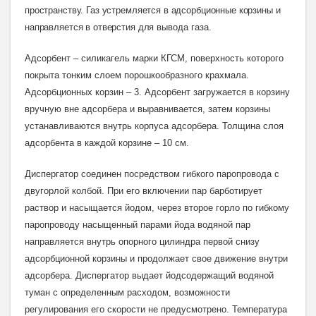
пространству. Газ устремляется в адсорбционные корзины и
направляется в отверстия для
вывода газа.
Адсорбент – силикагель марки КГСМ, поверхность которого
покрыта тонким слоем порошкообразного крахмала.
Адсорбционных корзин – 3. Адсорбент загружается в корзину
вручную вне адсорбера и выравнивается, затем корзины
устанавливаются внутрь корпуса адсорбера. Толщина слоя
адсорбента в каждой корзине – 10 см.
Диспергатор соединен посредством гибкого паропровода с
двугорлой колбой. При его включении пар барботирует
раствор и насыщается йодом, через второе горло по гибкому
паропроводу насыщенный парами йода водяной пар
направляется внутрь опорного цилиндра первой снизу
адсорбционной корзины и продолжает свое движение внутри
адсорбера. Диспергатор выдает йодсодержащий водяной
туман с определенным расходом, возможности
регулирования его скорости не предусмотрено. Температура