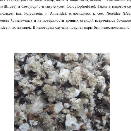
nvilliidae) и
Cordylophora caspia
(сем. Cordylophoridae). Также в видовом с
полихет (кл.
Polychaeta
, т.
Annelida
), относящиеся к сем.
Nereidae
(
Hedi
niola kowalewskii
), и на поверхности донных станций встречалось большое
iidae и их личинок. В некоторых случаях подсчет икры был невозможным
по 