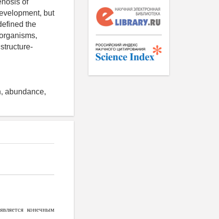
enosis of
 development, but
defined the
g organisms,
structure-
on, abundance,
является конечным