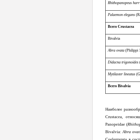
Rhithopanopeus harri
Palaemon elegans
(
R
Всего Crustacea
Bivalvia
Abra ovata
(Philippi
Didacna trigonoides
Mytilaster lineatus
(G
Всего Bivalvia
Наиболее разнообр
Crustacea, относя
Panopeidae (
Rhitho
Bivalvia
:
Abra
ovat
Coelenterata
в сос