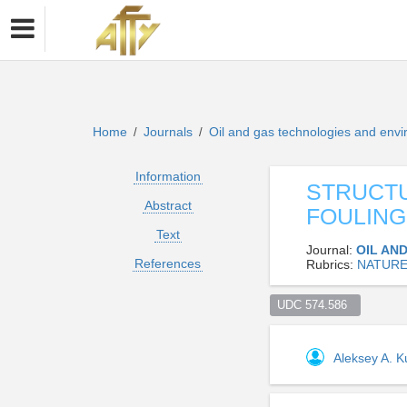
Home
Journals
Oil and gas technologies and env
/
/
Information
STRUCTU
Abstract
FOULING
Text
Journal:
OIL AN
References
Rubrics:
NATURE
UDC 574.586  
Aleksey A. 