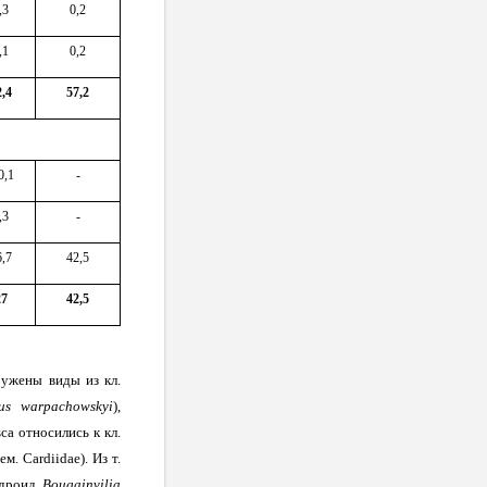
,3
0,2
,1
0,2
2,4
57,2
0,1
-
,3
-
6,7
42,5
27
42,5
ужены виды из кл.
us warpachowskyi
),
sca относились к кл.
сем
. Cardiidae).
Из т.
идроид
Bougainvilia