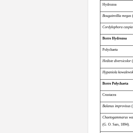
Hydrozoa
Bougainvillia megas
(
Cordylophora caspia
Всего Hydrozoa
Polychaeta
Hediste diversicolor
(
Hypaniola kowalewsk
Всего Polychaeta
Crustacea
Balanus improvisus
(
Chaetogammarus wa
(G. O. Sars, 1894).