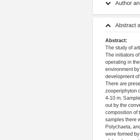
Author and
Abstract 
Abstract:
The study of art
The initiators o
operating in th
environment by 
development of f
There are presen
zooperiphyton of
4-10 m. Samples
out by the conv
composition of t
samples there w
Polychaeta, and
were formed by 