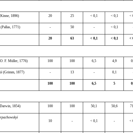
Kinne, 1896)
20
25
< 0,1
< 0,1
< 
(Pallas, 1771)
-
50
-
< 0,1
20
63
< 0,1
< 0,1
< 
O. F. Müller, 1776)
100
100
6,5
4,9
0
ii
(Grimm, 1877)
-
13
-
0,1
100
100
6,5
5
0
Darwin, 1854)
100
100
50,1
50,6
7
rpachowskyi
10
-
<
0,1
-
<