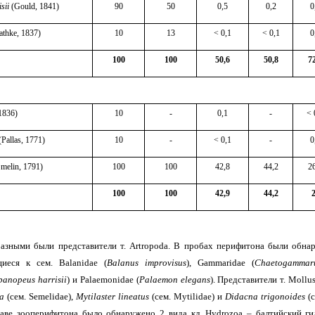
sii
(Gould, 1841)
90
50
0,5
0,2
0
athke
, 1837
)
10
13
< 0,1
< 0,1
0
100
100
50,6
50,8
7
 1836)
10
-
0,1
-
< 
(Pallas, 1771)
10
-
< 0,1
-
0
melin, 1791)
100
100
42,8
44,2
2
100
100
42,9
44,2
азными были представители т. Artr
o
poda. В пробах перифитона были обнар
щиеся к сем. Balanidae (
Balanus
improvisus
), Gammaridae (
Chaetogammar
panopeus harrisii
) и Palaemonidae (
Palaemon elegans
). Представители т. Mollu
a
(сем.
Semelidae
),
Mytilaster lineatus
(
сем
. Mytilidae)
и
Didacna trigonoides
(
таве
зооперифитона было обнаружено 2 вида
кл. Hydrozoa
–
балтийский г