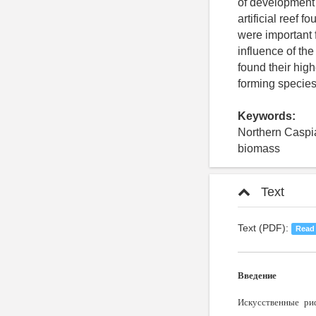
of development 
artificial reef 
were important 
influence of the
found their hig
forming species
Keywords:
Northern Caspia
biomass
Text
Text (PDF):
Read
Введение
Искусственные ри