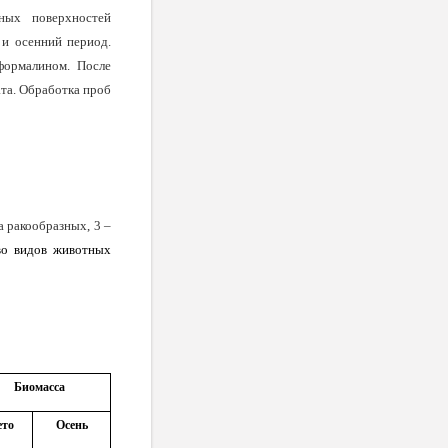
ных поверхностей
 и осенний период.
формалином. После
та. Обработка проб
 ракообразных, 3 –
во видов животных
Биомасса
ето
Осень