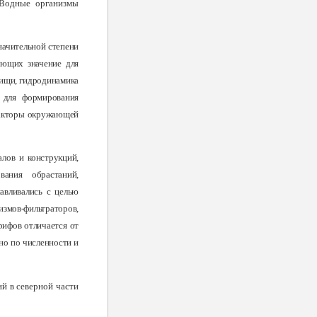
 Водные организмы
начительной степени
еющих значение для
пищи, гидродинамика
е для формирования
факторы окружающей
лов и конструкций,
вания обрастаний,
авливались с целью
змов-фильтраторов,
рифов отличается от
но по численности и
ий в северной части