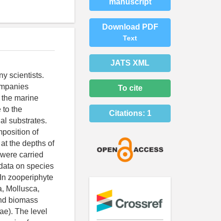
manuscript
Download PDF
Text
JATS XML
ny scientists.
companies
To cite
f the marine
 to the
Citations:
1
al substrates.
mposition of
 at the depths of
 were carried
 data on species
 In zooperiphyte
a, Mollusca,
and biomass
ae). The level