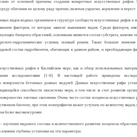
висимо от основной причины создания конкретных искусственных рифов.
реду обитания по целому ряду причин, включая укрытие, кормление и нерест.
нных видов водных организмов в структуре сообществ искусственных рифов в з
ованием факторов, от которых зависит выживание видов. Среди факторов, им
азующих биоценоз обрастаний, основными являются состав субстрата, наличие 
ролого-гидрохимические условия, газовый режим. Также большое значени
видовой состав гидробионтов, обитающих в данном районе, и преобладающие 
искусственных рифов в Каспийском море, как и обзор использованных материа
ными исследователями [1–6]. В настоящей работе приведены исследо
 поверхности бетонных донных модулей. Данные искусственные рифы устан
щающейся способности экосистемы моря, в том числе за счет развития органи
оверхностях плотные скопления. Очень часто состав зооценоза искусственных 
ственном биотопе, при этом зооперифитон может уступать по количеству видов, 
на более высоком уровне.
– изучение видового состава и количественного развития зооценоза обрастан
 влияние глубины установки на эти параметры.