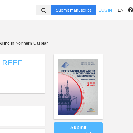
Submit manuscript
LOGIN
EN
fouling in Northern Caspian
 REEF
Submit