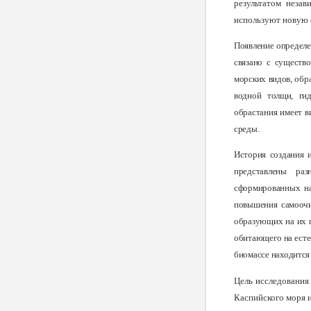
результатом неза
используют новую с
Появление определе
связано с существ
морских видов, обр
водной толщи, гид
обрастания имеет 
среды.
История создания 
представлены раз
сформированных на
повышения самоочи
образующих на их п
обитающего на есте
биомассе находится 
Цель исследования 
Каспийского моря и