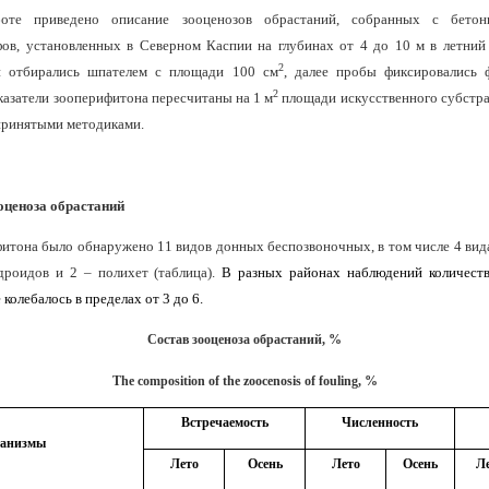
оте приведено описание зооценозов обрастаний, собранных с бетон
ов, установленных в Северном Каспии на глубинах от 4 до 10 м в летний
2
 отбирались шпателем с площади 100 см
, далее пробы фиксировались 
2
казатели зооперифитона пересчитаны на 1 м
площади искусственного субстра
принятыми методиками.
оценоза обрастаний
фитона было обнаружено 11 видов донных беспозвоночных, в том числе 4 вида
дроидов и 2 – полихет (таблица).
В разных районах наблюдений количест
колебалось в пределах от 3 до 6.
Состав
зооценоза
обрастаний
, %
The composition of the zoocenosis of fouling, %
Встречаемость
Численность
анизмы
Лето
Осень
Лето
Осень
Л