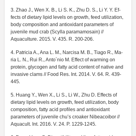
3. Zhao J., Wen X. B., Li S. K., Zhu D. S., Li Y. Y. Ef-
fects of dietary lipid levels on growth, feed utilization,
body composition and antioxidant parameters of
juvenile mud crab (Scylla paramamosain) //
Aquaculture. 2015. V. 435. R. 200-206.
4. Patricia A., Ana L. M., Narcisa M. B., Tiago R., Ma-
ria L. N., Rui R., Anto´nio M. Effect of warming on
protein, glycogen and fatty acid content of native and
invasive clams // Food Res. Int. 2014. V. 64. R. 439-
445.
5. Huang Y., Wen X., Li S., Li W., Zhu D. Effects of
dietary lipid levels on growth, feed utilization, body
composition, fatty acid profiles and antioxidant
parameters of juvenile chu’s croaker Nibeacoibor //
Aquacult. Int. 2016. V. 24. P. 1229-1245.