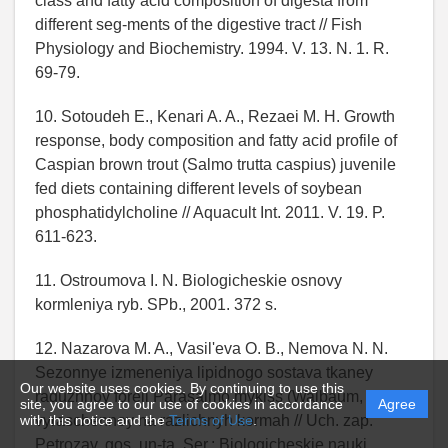
class and fatty acid composition of digesta from
different seg-ments of the digestive tract // Fish
Physiology and Biochemistry. 1994. V. 13. N. 1. R.
69-79.
10. Sotoudeh E., Kenari A. A., Rezaei M. H. Growth
response, body composition and fatty acid profile of
Caspian brown trout (Salmo trutta caspius) juvenile
fed diets containing different levels of soybean
phosphatidylcholine // Aquacult Int. 2011. V. 19. P.
611-623.
11. Ostroumova I. N. Biologicheskie osnovy
kormleniya ryb. SPb., 2001. 372 s.
12. Nazarova M. A., Vasil'eva O. B., Nemova N. N.
Sezonnye izmeneniya lipidnogo sostava tkaney
Our website uses cookies. By continuing to use this
raduzhnoy foreli Parasalmo mykiss (Walbaum, 1792),
site, you agree to our use of cookies in accordance
Agree
with this notice and the
Terms of Use
.
vyraschennoy na razlichnyh kormah // Uch. zap.
Petrozav. gos. un-ta. Ser.: Biologicheskie nauki.