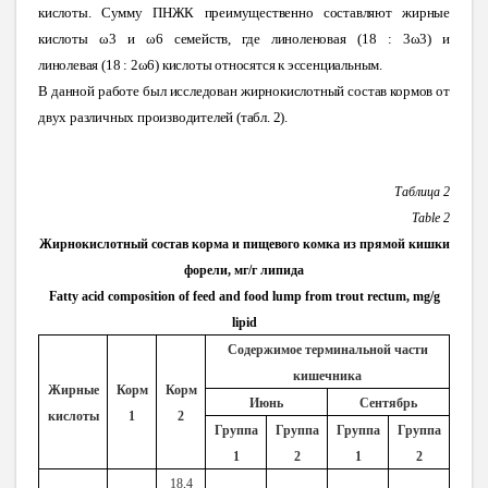
кислоты. Сумму ПНЖК преимущественно составляют жирные
кислоты ω3 и ω6 семейств, где линоленовая (18
:
3ω3) и
линолевая (18 :
2ω6) кислоты относятся к эссенциальным.
В данной работе был исследован жирнокислотный состав кормов от
двух различных производителей (табл. 2).
Таблица 2
Table
2
Жирнокислотный состав корма и пищевого комка из прямой кишки
форели, мг/г липида
Fatty acid composition of feed and food lump from trout rectum, mg/g
lipid
Содержимое терминальной части
кишечника
Жирные
Корм
Корм
Июнь
Сентябрь
кислоты
1
2
Группа
Группа
Группа
Группа
1
2
1
2
18,4