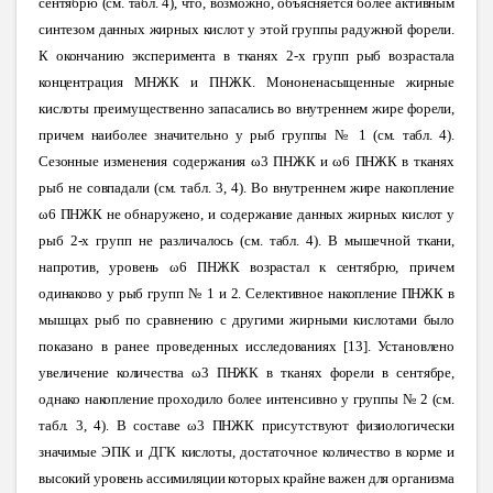
сентябрю (см. табл. 4), что, возможно, объясняется более активным
синтезом данных жирных кислот у этой группы радужной форели.
К окончанию эксперимента в тканях 2-х групп рыб возрастала
концентрация МНЖК и ПНЖК. Мононенасыщенные жирные
кислоты преимущественно запасались во внутреннем жире форели,
причем наиболее значительно у рыб группы № 1 (см. табл. 4).
Сезонные изменения содержания ω3 ПНЖК и ω6 ПНЖК в тканях
рыб не совпадали (см. табл. 3, 4). Во внутреннем жире накопление
ω6 ПНЖК не обнаружено, и содержание данных жирных кислот у
рыб 2-х групп не различалось (см. табл. 4). В мышечной ткани,
напротив, уровень ω6 ПНЖК возрастал к сентябрю, причем
одинаково у рыб групп № 1 и 2. Селективное накопление ПНЖК в
мышцах рыб по сравнению с другими жирными кислотами было
показано в ранее проведенных исследованиях [13]. Установлено
увеличение количества ω3 ПНЖК в тканях форели в сентябре,
однако накопление проходило более интенсивно у группы № 2 (см.
табл. 3, 4). В составе ω3 ПНЖК присутствуют физиологически
значимые ЭПК и ДГК кислоты, достаточное количество в корме и
высокий уровень ассимиляции которых крайне важен для организма