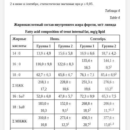
2 в июне и сентябре, статистически значимые при
p
≤ 0,05.
Таблица 4
Table
4
Жирнокислотный состав внутреннего жира форели, мг/г липида
Fatty acid composition of trout internal fat, mg/g lipid
Жирные
Июнь
Сентябрь
кислоты
Группа 1
Группа 2
Группа 1
Группа 2
,
14
:
0
13,9
± 4,9
15,6
± 5,8
16,9
± 6,6
18,7
± 4,2
135,4 ±
144,1 ±
16
:
0
116,0 ± 9,8
122,6 ± 8,3
3
16,5
9,5
3
18 : 0
62,7
± 6,3
65,8
± 6,7
76,1
± 7,1
85,4 ± 8,9
218,1
±
228,0
±
251,3
±
276,6 ±
Σ НЖК
3
17,2
10,6
19,6
13,2
16 : 1ω7
52,0 ± 6,0
4
7,8 ± 5,7
72,3 ± 9,9
65,3
± 7,5
183,0 ±
152,0 ±
268,8 ±
206,6 ±
18 : 1ω9
1
2
1, 3
10,3
9,1
18,1
11,7
310,8
±
2
73,4
±
450,3 ±
3
77,6 ±
Σ МНЖК
1
2
1, 3
10,8
12,3
20,7
15,8