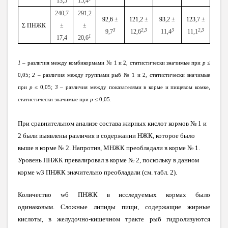
13,5
15,4
240,7
291,2
92,6
±
121,2
±
93,2
±
123,7
±
Σ ПНЖК
±
±
3
2,3
3
2,3
9,7
12,6
11,4
11,1
1
17
,4
20,6
1
– различия между комбикормами № 1 и 2, статистически значимые при
p
≤
0,05;
2
– различия между группами рыб № 1 и 2, статистически значимые
при
p
≤ 0,05;
3
– различия между показателями в корме и пищевом комке,
статистически значимые при
p
≤ 0,05.
При сравнительном анализе состава жирных кислот кормов № 1 и
2 были выявлены различия в содержании НЖК, которое было
выше в корме № 2. Напротив, МНЖК преобладали в корме № 1.
Уровень ПНЖК превалировал в корме № 2, поскольку в данном
корме
w
3 ПНЖК значительно преобладали (см. табл. 2).
Количество
w
6 ПНЖК в исследуемых кормах было
одинаковым.
Сложные липиды пищи, содержащие жирные
кислоты, в желудочно-кишечном тракте рыб гидролизуются