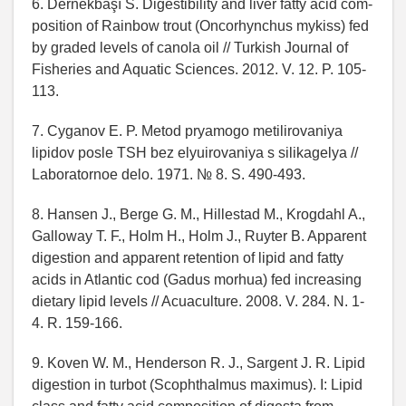
6. Dernekbaşı S. Digestibility and liver fatty acid com-
position of Rainbow trout (Oncorhynchus mykiss) fed
by graded levels of canola oil // Turkish Journal of
Fisheries and Aquatic Sciences. 2012. V. 12. P. 105-
113.
7. Cyganov E. P. Metod pryamogo metilirovaniya
lipidov posle TSH bez elyuirovaniya s silikagelya //
Laboratornoe delo. 1971. № 8. S. 490-493.
8. Hansen J., Berge G. M., Hillestad M., Krogdahl A.,
Galloway T. F., Holm H., Holm J., Ruyter B. Apparent
digestion and apparent retention of lipid and fatty
acids in Atlantic cod (Gadus morhua) fed increasing
dietary lipid levels // Acuaculture. 2008. V. 284. N. 1-
4. R. 159-166.
9. Koven W. M., Henderson R. J., Sargent J. R. Lipid
digestion in turbot (Scophthalmus maximus). I: Lipid