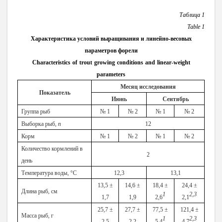
Таблица 1
Table
1
Характеристика условий выращивания и линейно-весовых
параметров форели
Characteristics
of
trout
growing
conditions
and
linear
-
weight
parameters
Месяц исследования
Показател
ь
Июнь
Сентябрь
Группа рыб
№ 1
№ 2
№ 1
№ 2
Выборка рыб,
n
12
Корм
№ 1
№ 2
№ 1
№ 2
Количество кормлений в
2
день
Температура воды, °С
12,3
1
3,1
13,5 ±
14,6 ±
18,4 ±
24,4 ±
Длина рыб, см
1
2
,3
1,7
1,9
2,6
2,1
25,7 ±
27,7 ±
77,5 ±
121,4 ±
Масса рыб, г
1
2
,3
2,5
2,2
5,4
4,7