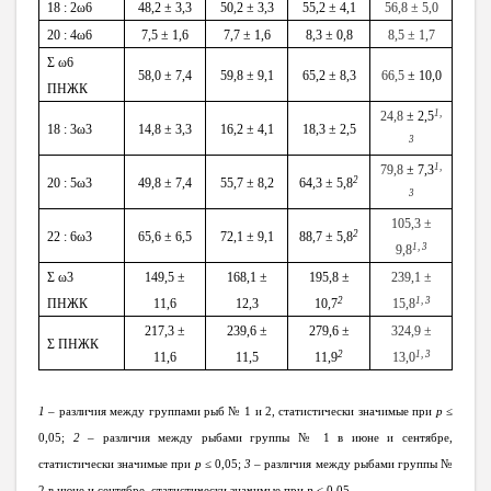
18 : 2ω6
48,2 ± 3,3
50,2 ± 3,3
55,2
± 4,1
56,8 ± 5,0
20 : 4ω6
7,5 ± 1,6
7,7 ± 1,6
8,3 ± 0,8
8,5 ± 1,7
Σ
ω6
58,0
± 7,4
59,8
± 9,1
65,2 ± 8,3
66,5
± 10,0
ПНЖК
1,
24,8
± 2,5
18 : 3ω3
14,8 ± 3,3
16,2 ± 4,1
18,3 ± 2,5
3
1,
79,8
± 7,3
2
20 : 5ω3
49,8 ± 7,4
55,7 ± 8,2
64,3 ± 5,8
3
105,3 ±
2
22 : 6ω3
65,6 ± 6,5
72,1 ± 9,1
88,7 ± 5,8
1, 3
9,8
Σ
ω3
149,5
±
168,1
±
195,8
±
239,1 ±
2
1, 3
ПНЖК
11,6
12,3
10,7
15,8
217,3
±
239,6
±
279,6
±
324,9 ±
Σ ПНЖК
2
1, 3
11,6
11,5
11,9
13,0
1
– различия между группами рыб № 1 и 2, статистически значимые при
p
≤
0,05;
2
– различия между рыбами группы № 1 в июне и сентябре,
статистически значимые при
p
≤ 0,05;
3
– различия между рыбами группы №
2 в июне и сентябре, статистически значимые при
p
≤ 0,05.