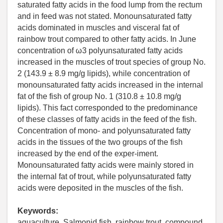
saturated fatty acids in the food lump from the rectum
and in feed was not stated. Monounsaturated fatty
acids dominated in muscles and visceral fat of
rainbow trout compared to other fatty acids. In June
concentration of ω3 polyunsaturated fatty acids
increased in the muscles of trout species of group No.
2 (143.9 ± 8.9 mg/g lipids), while concentration of
monounsaturated fatty acids increased in the internal
fat of the fish of group No. 1 (310.8 ± 10.8 mg/g
lipids). This fact corresponded to the predominance
of these classes of fatty acids in the feed of the fish.
Concentration of mono- and polyunsaturated fatty
acids in the tissues of the two groups of the fish
increased by the end of the exper-iment.
Monounsaturated fatty acids were mainly stored in
the internal fat of trout, while polyunsaturated fatty
acids were deposited in the muscles of the fish.
Keywords:
aquaculture, Salmonid fish, rainbow trout, compound