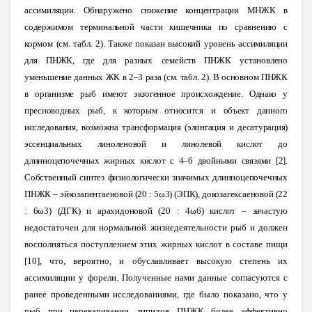
ассимиляции. Обнаружено снижение концентрации МНЖК в
содержимом терминальной части кишечника по сравнению с
кормом (см. табл. 2). Также показан высокий уровень ассимиляции
для ПНЖК, где для разных семейств ПНЖК установлено
уменьшение данных ЖК в 2–3 раза (см. табл. 2). В основном ПНЖК
в организме рыб имеют
экзогенное происхождение. Однако у
пресноводных рыб, к которым относится и объект данного
исследования, возможна трансформация (элонгация и десатурация)
эссенциальных линоленовой
и линолевой кислот до
длинноцепочечных жирных кислот с 4–6 двойными связями [2].
Собственный синтез физиологически значимых длинноцепочечных
ПНЖК – эйкозапентаеновой (20
:
5ω3) (ЭПК), докозагексаеновой (22
:
6ω3) (ДГК) и арахидоновой (20
:
4ω6) кислот – зачастую
недостаточен для нормальной жизнедеятельности рыб и должен
восполняться поступлением этих жирных кислот в составе пищи
[10], что, вероятно, и обуславливает высокую степень их
ассимиляции у форели. Полученные нами данные согласуются с
ранее проведенными исследованиями, где было показано, что у
рыб при переваривании липидов ПНЖК более эффективно