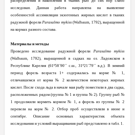
распределения и накопления в тканях рыб до сих пор слабо
исследован. Данная работа направлена на выявление
особенностей ассимиляции экзогенных жирных кислот в тканях
радужной форели
Parasalmo mykiss
(Walbaum, 1792), выращенной
на кормах разного состава.
Материалы и методы
Проведено исследование радужной форели
Parasalmo mykiss
(Walbaum, 1792), выращенной в садках на оз. Ладожском в
Республике Карелия (61º58´90´´ с.ш., 31º21´79´´ в.д.). В зимний
период форель возраста 1+ содержалась на корме № 1,
отличавшемся от корма № 2 количеством некоторых жирных
кислот. После схода льда в начале мая рыбу поместили в два садка,
расположенных рядом (группа № 1 и группа № 2). Группу рыб №
1 продолжили кормить кормом № 1, а форель из группы № 2
перевели на корм № 2. Отбор проб осуществляли в июне и
сентябре. Описание основных характеристик объекта
исследования и условий выращивания рыб представлено в табл. 1.