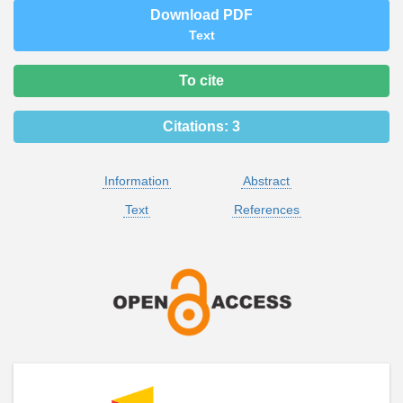
Download PDF
Text
To cite
Citations:
3
Information
Abstract
Text
References