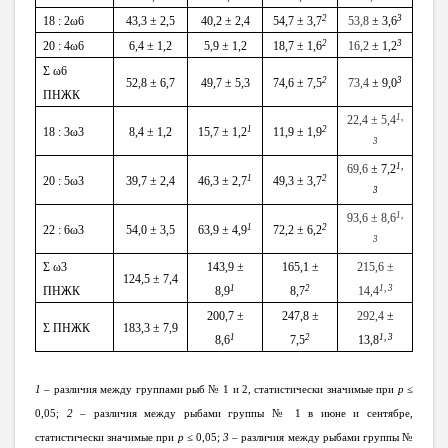
2
3
18 : 2ω6
4
3,3 ± 2,5
4
0,2 ± 2,4
54,7 ± 3,7
53,8
± 3,6
2
3
20 : 4ω6
6,4 ± 1,2
5,9 ± 1,2
18,7 ± 1,6
16,2
± 1,2
Σ
ω6
2
3
52,8
± 6,7
49,7
± 5,3
74,6
± 7,5
73,4
± 9,0
ПНЖК
1,
22
,4 ± 5,4
1
2
18 : 3ω3
8,4 ± 1,2
15,7 ± 1,2
11
,9 ± 1,9
3
1,
69,6
± 7,2
1
2
20 : 5ω3
39,7 ± 2,4
46,3 ± 2,7
49,3 ± 3,7
3
1,
93,6 ± 8,6
1
2
22 : 6ω3
54,0 ± 3,5
63,9 ± 4,9
72,2 ± 6,2
3
Σ
ω3
143,9
±
165,1
±
215,6 ±
124,5
± 7,4
1
2
1, 3
ПНЖК
8,9
8,7
14,4
200,7
±
247,8
±
292,4
±
Σ ПНЖК
183,3
± 7,9
1
2
1, 3
8,6
7,5
13,8
1
– различия между группами рыб № 1 и 2, статистически значимые при
p
≤
0,05;
2
– различия между рыбами группы № 1 в июне и сентябре,
статистически значимые при
p
≤ 0,05;
3
– различия между рыбами группы №