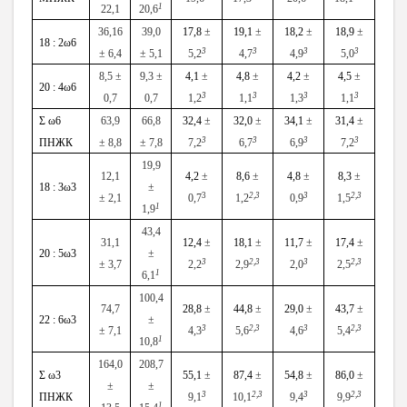
1
22,1
20,6
36,16
39,0
17,8
±
19,1
±
18,2
±
18,9
±
18 : 2ω6
3
3
3
3
± 6,4
± 5,1
5,2
4,7
4,9
5,0
8,5 ±
9,3 ±
4,1
±
4,8
±
4,2
±
4,5
±
20 : 4ω6
3
3
3
3
0,7
0,7
1,2
1,1
1,3
1,1
Σ
ω6
63,9
66,8
32,4
±
32,0
±
34,1
±
31,4
±
3
3
3
3
ПНЖК
± 8,8
± 7,8
7,2
6,7
6,9
7,2
19,9
12,1
4,2
±
8,6
±
4,8
±
8,3
±
18 : 3ω3
±
3
2,3
3
2,3
± 2,1
0,7
1,2
0,9
1,5
1
1,9
43,4
31,1
12,4
±
18,1
±
11,7
±
17,4
±
20 : 5ω3
±
3
2,3
3
2,3
± 3,7
2,2
2,9
2,0
2,5
1
6,1
100,4
74,7
28,8
±
44,8
±
29,0
±
43,7
±
22 : 6ω3
±
3
2,3
3
2,3
± 7,1
4,3
5,6
4,6
5,4
1
10,8
164,0
208,7
Σ
ω3
55,1
±
87,4
±
54,8
±
86,0
±
±
±
3
2,3
3
2,3
ПНЖК
9,1
10,1
9,4
9,9
1