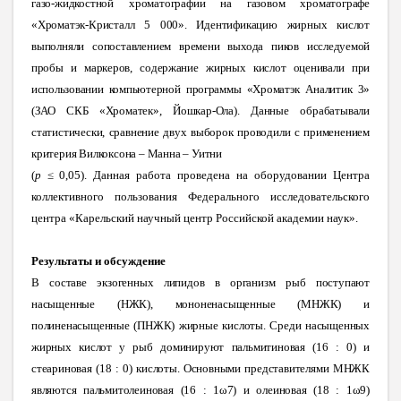
газо-жидкостной хроматографии на газовом хроматографе
«Хроматэк-Кристалл 5 000». Идентификацию жирных кислот
выполняли сопоставлением времени выхода пиков
исследуемой
пробы и маркеров, содержание жирных кислот оценивали при
использовании компьютерной программы «Хроматэк Аналитик 3»
(ЗАО СКБ «Хро
матек», Йошкар-Ола). Данные обрабатывали
статистически, сравнение двух выборок проводили с применением
критерия Вилкоксона – Манна – Уитни
(
p
≤ 0,05
).
Данная работа проведена на оборудовании Центра
коллективного пользования Федерального исследовательского
центра «Карельский научный центр Российской академии наук».
Результаты и обсуждение
В составе экзогенных липидов в организм рыб поступают
насыщенные (НЖК), мононенасыщенные (МНЖК) и
полиненасыщенные (ПНЖК) жирные кислоты. Среди насыщенных
жирных кислот у рыб доминируют пальмитиновая (16
:
0) и
стеариновая (18
:
0) кислоты. Основными представителями МНЖК
являются пальмитолеиновая (16
:
1ω7) и олеиновая (18
:
1ω9)