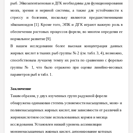
рыб. Эйкозапентаеновая и ДГК необходимы для функционирования
мозга, зрения и нервной системы, а также для устойчивости к
стрессу и болезням, поскольку являются предшественниками
эйкозаноидов [1]. Кроме того, ЭПК и ДГК играют важную роль в
обеспечении ростовых процессов форели, во многом определяя ее
нормальное развитие [9].
В нашем исследовании более высокая концентрация данных
жирных кислот в тканях рыб группы № 2 (см. табл. 3, 4), возможно,
способствовала лучшему темпу их роста по сравнению с форелью
группы № 1, что было отражено при оценке линейно-весовых
параметров рыб в табл
. 1.
Заключение
Таким образом, у двух изученных групп радужной форели
обнаружена одинаковая степень усвояемости насыщенных, моно- и
полиненасыщенных жирных кислот, вне зависимости от различий в
жирнокислотном составе использованных кормов и месяца
исследования. Установлен низкий уровень ассимиляции
мононенасыщенных жирных кислот, депонирование которых