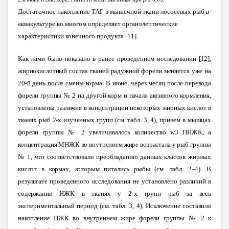
Достаточное накопление ТАГ в мышечной ткани лососевых рыб в
аквакультуре во многом определяет органолептические
характеристики конечного продукта [11].
Как нами было показано в ранее проведенном исследовании [12],
жирнокислотный состав тканей радужной форели меняется уже на
20-й день после смены корма. В июне, через месяц после перевода
форели группы № 2 на другой корм и начала активного кормления,
установлены различия в концентрации некоторых жирных кислот в
тканях рыб 2-х изученных групп (см. табл. 3, 4), причем в мышцах
форели группы № 2 увеличивалось количество
w
3 ПНЖК, а
концентрация МНЖК во внутреннем жире возрастала у рыб группы
№ 1, что соответствовало преобладанию данных классов жирных
кислот в кормах, которым питались рыбы (см. табл. 2–4)
.
В
результате проведенного исследования не установлено различий в
содержании НЖК в тканях у 2-х групп рыб за весь
экспериментальный период (см. табл. 3, 4). Исключение составило
накопление НЖК во внутреннем жире форели группы № 2 к