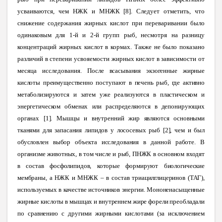
усваиваются, чем НЖК и МНЖК [8]. Следует отметить, что
снижение содержания жирных кислот при переваривании было
одинаковым для 1-й и 2-й групп рыб, несмотря на разницу
концентраций жирных кислот в кормах. Также не было показано
различий в степени усвояемости жирных кислот в зависимости от
месяца исследования.
После всасывания экзогенные жирные
кислоты преимущественно поступают в печень рыб, где активно
метаболизируются и затем уже реализуются в пластическом и
энергетическом обменах или распределяются в депонирующих
органах [1]. Мышцы и внутренний жир являются основными
тканями для запасания липидов у лососевых рыб [2], чем и был
обусловлен выбор объекта исследования в данной работе. В
организме животных, в том числе и рыб, ПНЖК в основном входят
в состав фосфолипидов, которые формируют биологические
мембраны, а НЖК и МНЖК – в состав триацилглицеринов (ТАГ),
используемых в качестве источников энергии. Мононенасыщенные
жирные кислоты в мышцах и внутреннем жире форели преобладали
по сравнению с другими жирными кислотами (за исключением