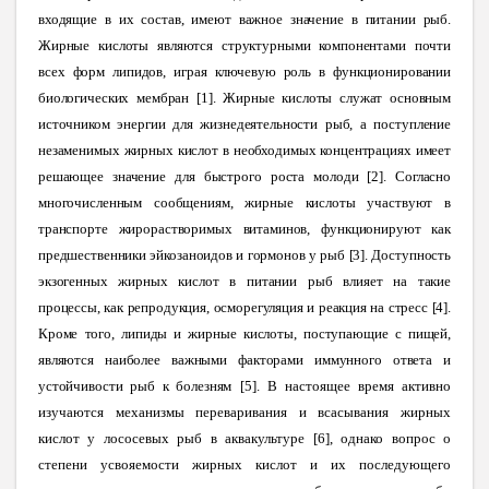
входящие в их состав, имеют важное значение в питании рыб.
Жирные кислоты являются структурными компонентами почти
всех форм липидов, играя ключевую роль в функционировании
биологических мембран [1]. Жирные кислоты служат основным
источником энергии для жизнедеятельности рыб, а поступление
незаменимых жирных кислот в необходимых концентрациях имеет
решающее значение для быстрого роста молоди [2]. Согласно
многочисленным сообщениям, жирные кислоты участвуют в
транспорте жирорастворимых витаминов, функционируют как
предшественники эйкозаноидов и гормонов у рыб [3]. Доступность
экзогенных жирных кислот в питании рыб влияет на такие
процессы, как репродукция, осморегуляция и реакция на стресс [4].
Кроме того, липиды и жирные кислоты, поступающие с пищей,
являются наиболее важными факторами иммунного ответа и
устойчивости рыб к болезням
[5].
В настоящее время активно
изучаются механизмы переваривания и всасывания жирных
кислот у лососевых рыб в аквакультуре [6], однако вопрос о
степени усвояемости жирных кислот и их последующего