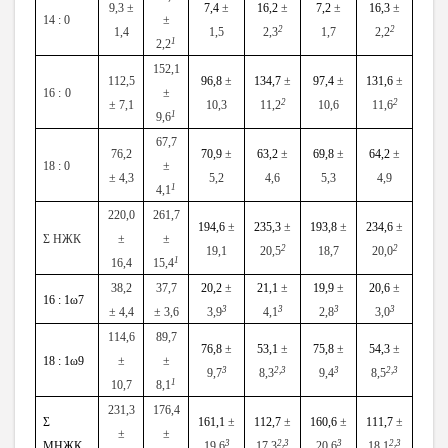
9,3 ±
7,4
±
16,2
±
7,2
±
16,3
±
14
:
0
±
2
2
1,4
1,5
2,3
1,7
2,2
1
2,2
152,1
112,5
96,8
±
134,7
±
97,4
±
131,6
±
16
:
0
±
2
2
± 7,1
10,3
11,2
10,6
11,6
1
9,6
67,7
76,2
70,9
±
63,2
±
69,8
±
64,2
±
18 : 0
±
± 4,3
5,2
4,6
5,3
4,9
1
4,1
220,0
261,7
194,6
±
235,3
±
193,8
±
234,6
±
Σ НЖК
±
±
2
2
19,1
20,5
18,7
20,0
1
16,4
15,4
38,2
37,7
20,2
±
21,1
±
19,9
±
20,6
±
16 : 1ω7
3
3
3
3
± 4,4
± 3,6
3,9
4,1
2,8
3,0
114,6
89,7
76,8
±
53,1
±
75,8
±
54,3
±
18 : 1ω9
±
±
3
2,3
3
2,3
9,7
8,3
9,4
8,5
1
10,7
8,1
231,3
176,4
Σ
161,1
±
112,7
±
160,6
±
111,7
±
±
±
3
2,3
3
2,3
МНЖК
19,6
17,3
20,6
18,1