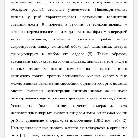
липазами до более простых веществ, которые у радужной форели
обладают разной степенью усвояемости. Пищеварительные
липазы у рыб характеризуются несколькими вариантами
специфичности [8], причем, в отличие от млекопитающих, у
которых переваривание происходит главным образом в передней
части кишечника, некоторые костистые рыбы могут
секретировать липазу слизистой оболочкой кишечника, которая
функционирует в любом его отделе [9]. Таким образом,
всасывание продуктов гидролиза пищевых липидов, в том числе и
жирных кислот, у форели возможно на протяжении всего
кишечного тракта.
Уровень ассимиляции жирных кислот у рыб
можно выявить различными способами, одним из которых является
оценка изменения концентрации жирных кислот до и после
переваривания пищи, что и было проведено в данном исследовании.
Установлены более низкие значения содержания всех
исследованных жирных кислот в пищевом комке из прямой кишки
рыб по сравнению с кормом, за исключением НЖК (см. табл. 2).
Насыщенные жирные кислоты активно синтезируются в организме
рыб [1], с чем, возможно, и связана крайне низкая степень их