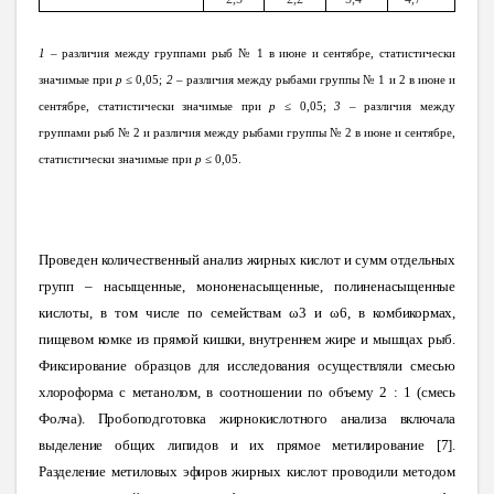
1 –
различия между группами рыб № 1 в июне и сентябре, статистически
значимые при
p
≤ 0,05;
2
– различия между рыбами группы № 1 и 2 в июне и
сентябре, статистически значимые при
p
≤ 0,05;
3
– различия между
группами рыб № 2 и различия между рыбами группы № 2 в июне и сентябре,
статистически значимые при
p
≤ 0,05.
Проведен количественный анализ жирных кислот и сумм отдельных
групп – насыщенные, мононенасыщенные, полиненасыщенные
кислоты, в том числе по семействам ω3 и ω6, в комбикормах,
пищевом комке из прямой кишки, внутреннем жире и мышцах рыб.
Фиксирование образцов для исследования осуществляли смесью
хлороформа с метанолом, в соотношении по объему 2
:
1 (смесь
Фолча). Пробоподготовка жирнокислотного анализа включала
выделение общих липидов и их прямое метилирование [7].
Разделение метиловых эфиров жирных кислот проводили методом