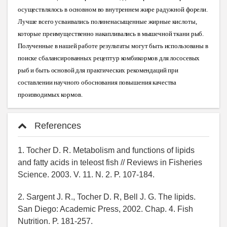
осуществлялось в основном во внутреннем жире радужной форели.
Лучше всего усваивались полиненасыщенные жирные кислоты,
которые преимущественно накапливались в мышечной ткани рыб.
Полученные в нашей работе результаты могут быть использованы в
поиске сбалансированных рецептур комбикормов для лососевых
рыб и быть основой для практических рекомендаций при
составлении научного обоснования повышения качества
производимых ко
рмов.
References
1. Tocher D. R. Metabolism and functions of lipids
and fatty acids in teleost fish // Reviews in Fisheries
Science. 2003. V. 11. N. 2. P. 107-184.
2. Sargent J. R., Tocher D. R, Bell J. G. The lipids.
San Diego: Academic Press, 2002. Chap. 4. Fish
Nutrition. P. 181-257.