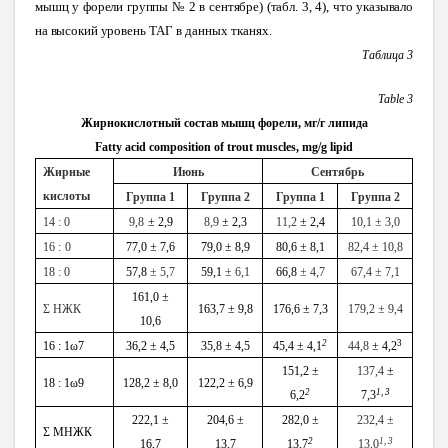
мышц у форели группы № 2 в сентябре) (табл. 3, 4), что указывало
на высокий уровень
ТАГ в данных тканях.
Таблица 3
Table
3
Жирнокислотный состав мышц форели, мг/г липида
Fatty acid composition of trout muscles, mg/g lipid
Жирные
Июнь
Сентябрь
кислоты
Группа 1
Группа 2
Группа 1
Группа 2
14
:
0
9
,
8
± 2,9
8,9
± 2,3
11,2
± 2,4
10,1 ± 3,0
16
:
0
77,0 ± 7,6
79,0 ± 8,9
80,6 ± 8,1
82,4 ± 10,8
18 : 0
57,8
± 5,7
59,1
± 6,1
66,8
± 4,7
67,4 ± 7,1
161,0 ±
Σ НЖК
163,7 ± 9,8
176,6 ± 7,3
179,2 ± 9,4
10,6
2
3
16 : 1ω7
36,2 ± 4,5
35,8 ± 4,5
45,4 ± 4,1
44,8
± 4,2
151,2 ±
137,4
±
18 : 1ω9
128,2 ± 8,0
122,2 ± 6,9
2
1, 3
6,2
7,3
222,1 ±
204,6 ±
2
8
2,0 ±
23
2,4 ±
Σ МНЖК
2
1, 3
16,7
13,7
13,7
13,0