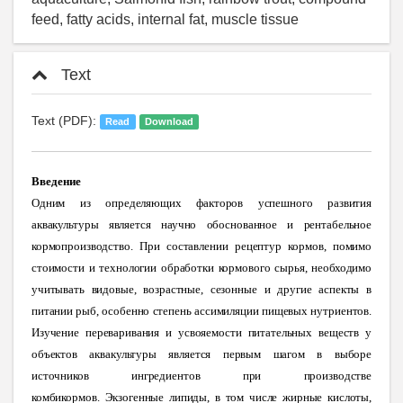
feed, fatty acids, internal fat, muscle tissue
Text
Text (PDF):
Read
Download
Введение
Одним из определяющих факторов успешного развития
аквакультуры является научно обоснованное и рентабельное
кормопроизводство. При составлении рецептур кормов, помимо
стоимости и технологии обработки кормового сырья, необходимо
учитывать видовые, возрастные, сезонные и другие аспекты в
питании рыб, особенно степень ассимиляции пищевых нутриентов.
Изучение переваривания и усвояемости питательных веществ у
объектов аквакультуры является первым шагом в выборе
источников ингредиентов при производстве
комбикормов
.
Экзогенные липиды, в том числе жирные кислоты,