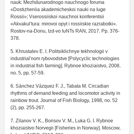
nauk: Mezhdunarodnogo nauchnogo foruma
«Dostizheniia akademicheskoi nauki na Iuge
Rossii»; Vserossiiskoi nauchnoi konferentsii
«Akvakul'tura: mirovoi opyt i rossiiskie razrabotki».
Rostov-na-Donu, Izd-vo IuNTs RAN, 2017. Pp. 376-
378.
5. Khrustalev E. I. Politsiklichnye tekhnologii v
industrial'nom rybovodstve [Polycyclic technologies
in industrial fish farming]. Rybnoe khoziaistvo, 2008,
no. 5, pp. 57-59.
6. Sánchez Vázquez F. J., Tabata M. Circadian
rhythms of demand feeding and locomotor activity in
rainbow trout. Journal of Fish Biology, 1998, no. 52
(2), pp. 255-267.
7. Zilanov V. K., Borisov V. M., Luka G. I. Rybnoe
khoziaistvo Norvegii [Fisheries in Norway]. Moscow,