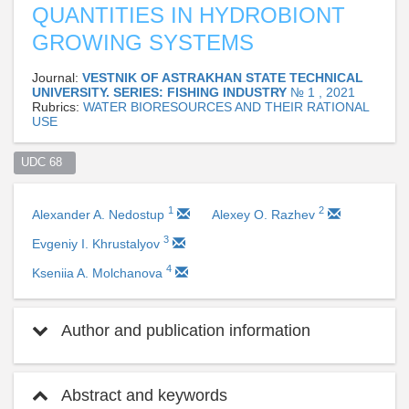
QUANTITIES IN HYDROBIONT
GROWING SYSTEMS
Journal:
VESTNIK OF ASTRAKHAN STATE TECHNICAL
UNIVERSITY. SERIES: FISHING INDUSTRY
№ 1 , 2021
Rubrics:
WATER BIORESOURCES AND THEIR RATIONAL
USE
UDC 68  
1
2
Alexander A. Nedostup
Alexey O. Razhev
3
Evgeniy I. Khrustalyov
4
Kseniia A. Molchanova
Author and publication information
Abstract and keywords