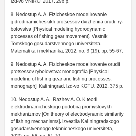
Izd-vo VNIRO, 2017. 296 p.
8. Nedostup A. A. Fizicheskoe modelirovanie
gidrodinamicheskikh protsessov dvizheniia orudii ry-
bolovstva [Physical modeling hydrodynamic
processes of fishing gear movement]. Vestnik
Tomskogo gosudarstvennogo universiteta.
Matematika i mekhanika, 2012, no. 3 (19), pp. 55-67.
9. Nedostup A. A. Fizicheskoe modelirovanie orudii i
protsessov rybolovstva: monografiia [Physical
modeling of fishing gear and fishing processes:
monograph]. Kaliningrad, Izd-vo KGTU, 2012. 375 p.
10. Nedostup A. A., Razhev A. O. K teorii
elektrodinamicheskogo podobiia promyslovykh
mekhanizmov [On theory of electrodynamic similarity
of fishing mechanisms]. Izvestiia Kaliningradskogo
gosudarstvennogo tekhnicheskogo universiteta,
2020, no. 56, pp. 61-70.