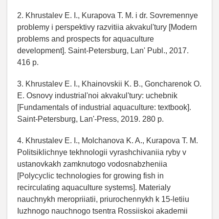
2. Khrustalev E. I., Kurapova T. M. i dr. Sovremennye
problemy i perspektivy razvitiia akvakul'tury [Modern
problems and prospects for aquaculture
development]. Saint-Petersburg, Lan' Publ., 2017.
416 p.
3. Khrustalev E. I., Khainovskii K. B., Goncharenok O.
E. Osnovy industrial'noi akvakul'tury: uchebnik
[Fundamentals of industrial aquaculture: textbook].
Saint-Petersburg, Lan'-Press, 2019. 280 p.
4. Khrustalev E. I., Molchanova K. A., Kurapova T. M.
Politsiklichnye tekhnologii vyrashchivaniia ryby v
ustanovkakh zamknutogo vodosnabzheniia
[Polycyclic technologies for growing fish in
recirculating aquaculture systems]. Materialy
nauchnykh meropriiatii, priurochennykh k 15-letiiu
Iuzhnogo nauchnogo tsentra Rossiiskoi akademii