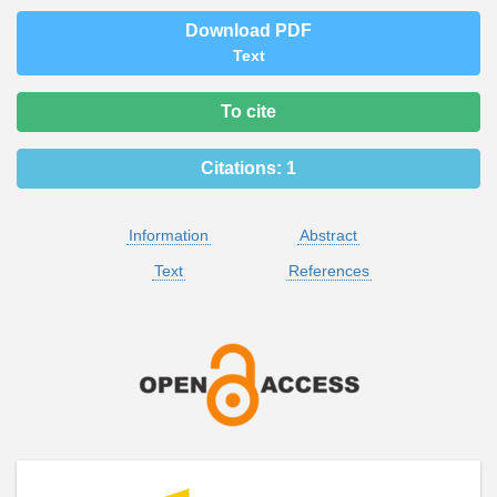
Download PDF
Text
To cite
Citations:
1
Information
Abstract
Text
References