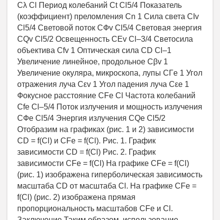
Cλ Cl Период колебаний Ct Cl5/4 Показатель
(коэффициент) преломления Cn 1 Сила света CIv
Cl5/4 Световой поток CФv Cl5/4 Световая энергия
CQv Cl5/2 Освещенность CEv Cl–3/4 Светосила
объектива Cfv 1 Оптическая сила CD Cl–1
Увеличение линейное, продольное Cβv 1
Увеличение окуляра, микроскопа, лупы CГe 1 Угол
отражения луча Cεv 1 Угол падения луча Cεe 1
Фокусное расстояние CFe Cl Частота колебаний
Cfe Cl–5/4 Поток излучения и мощность излучения
CФe Cl5/4 Энергия излучения CQe Cl5/2
Отобразим на графиках (рис. 1 и 2) зависимости
CD = f(Cl) и CFe = f(Cl). Рис. 1. График
зависимости CD = f(Cl) Рис. 2. График
зависимости CFe = f(Cl) На графике CFe = f(Cl)
(рис. 1) изображена гиперболическая зависимость
масштаба CD от масштаба Cl. На графике CFe =
f(Cl) (рис. 2) изображена прямая
пропорциональность масштабов CFe и Cl.
Заключение Таким образом, использование