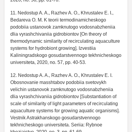
11. Nedostup A. A., Razhev A. O., Khrustalev E. I.,
Bedareva O. M. K teorii termodinamicheskogo
podobiia ustanovok zamknutogo vodosnabzheniia
dlia vyrashchivaniia gidrobiontov [On theory of
thermodynamic similarity of recirculating aquaculture
systems for hydrobiont growing]. Izvestiia
Kaliningradskogo gosudarstvennogo tekhnicheskogo
universiteta, 2020, no. 57, pp. 40-53.
12. Nedostup A. A., Razhev A. O., Khrustalev E. I.
Obosnovanie masshtabov podobiia svetovykh
velichin ustanovok zamknutogo vodosnabzheniia
dlia vyrashchivaniia gidrobiontov [Substantiation of
scale of similarity of light parameters of recirculating
aquaculture systems for growing aquatic organisms].
Vestnik Astrakhanskogo gosudarstvennogo
tekhnicheskogo universiteta. Seriia: Rybnoe
khoziaistvo, 2020, no. 3, pp. 61-69.