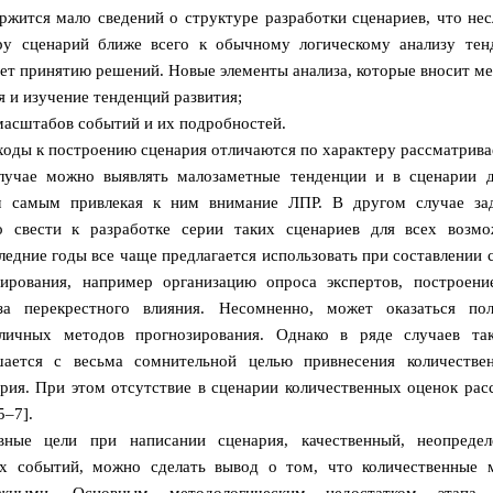
ржится мало сведений о структуре разработки сценариев, что несл
ру сценарий ближе всего к обычному логическому анализу тен
ует принятию решений. Новые элементы анализа, которые вносит ме
я и изучение тенденций развития;
масштабов событий и их подробностей.
ходы к построению сценария отличаются по характеру рассматрив
лучае можно выявлять малозаметные тенденции и в сценарии 
м самым привлекая к ним внимание ЛПР. В другом случае за
 свести к разработке серии таких сценариев для всех возм
ледние годы все чаще предлагается использовать при составлении 
ирования, например организацию опроса экспертов, построен
за перекрестного влияния. Несомненно, может оказаться по
личных методов прогнозирования. Однако в ряде случаев та
шается с весьма сомнительной целью привнесения количестве
рия. При этом отсутствие в сценарии количественных оценок рас
5–7].
вные цели при написании сценария, качественный, неопредел
х событий, можно сделать вывод о том, что количественные 