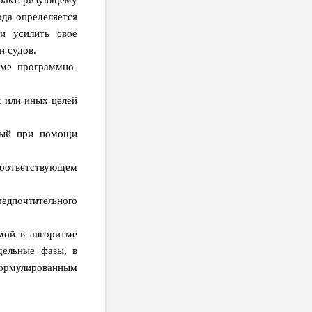
арактеризующему
ода определяется
и усилить свое
и судов.
тме программно-
х или иных целей
емый при помощи
соответствующем
предпочтительного
мой в алгоритме
дельные фазы, в
формулированным