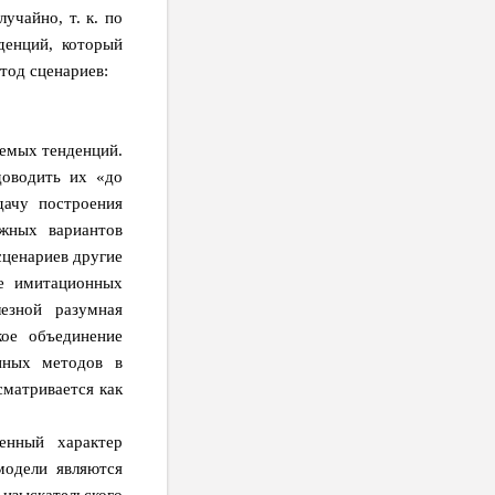
учайно, т. к. по
денций, который
тод сценариев:
аемых тенденций.
доводить их «до
дачу построения
ожных вариантов
сценариев другие
ие имитационных
лезной разумная
кое объединение
нных методов в
сматривается как
енный характер
модели являются