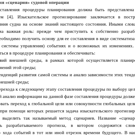
ия «сценария» судовой операции
ставления процедуры планирования должна быть представлена
ем [4]. Изыскательское прогнозирование заключается в пост
яния судна на основе знаний настоящего состояния. Иными слова
ма важная роль: прежде чем приступить к собственно разра
еобходимо получить основу для ее составления в виде системати
 системы управления) событиях и о возможных их изменениях.
ься в процедуре планирования и обеспечивать:
вий внешней среды, в рамках которой осуществляется планир
нений этой среды;
енденций развития самой системы и анализ зависимости этих тенд
нешней среды;
ерехода к следующему этапу составления процедуры по выбору цел
 анализ информации на данной фазе составления процедуры долж
вать переход к глобальной цели или совокупности глобальных цел
 при помощи которых решается задача изыскательского прогнозир
 выделить так называемый метод сценариев. Название «сцена
ть разрабатываемого прогноза, в котором содержится слов
о хода событий в тот или иной отрезок времени будущего. В на