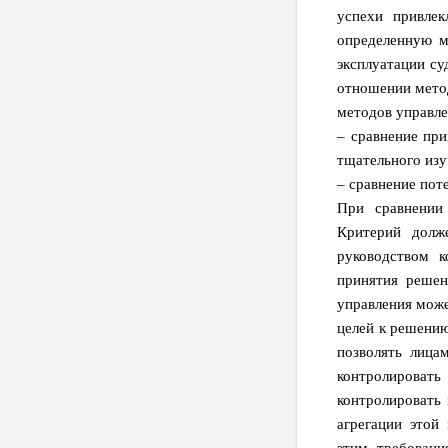
успехи привле
определенную м
эксплуатации су
отношении метод
методов управле
– сравнение при
тщательного из
– сравнение пот
При сравнении
Критерий долж
руководством к
принятия решен
управления може
целей к решению
позволять лица
контролироват
контролировать 
агрегации этой