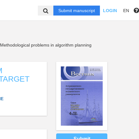
Submit manuscript
LOGIN
EN
Methodological problems in algorithm planning
M
TARGET
NE
Submit