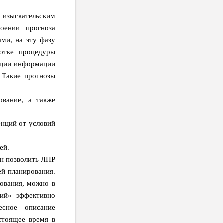
 изыскательским
роении прогноза
ми, на эту фазу
ботке процедуры
зации информации
 Такие прогнозы
ование, а также
енций от условий
ей.
ен позволить ЛПР
ей планирования.
ования, можно в
рий» эффективно
есное описание
стоящее время в