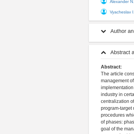
Alexander N
Vyacheslav 
Author and
Abstract 
Abstract:
The article con
management of t
implementation 
industry in cert
centralization of
program-target
procedures whi
of phases: phas
goal of the man