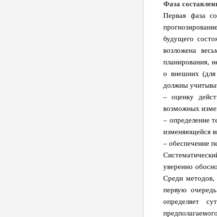
Фаза составлен
Первая фаза со
прогнозировани
будущего состо
возложена весь
планирования, н
о внешних (для
должны учитыват
– оценку дейст
возможных изме
– определение т
изменяющейся в
– обеспечение п
Систематический
уверенно обосно
Среди методов,
первую очередь
определяет су
предполагаемог