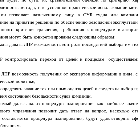
ям будет, по сути, их сравнительной оценкой по критерию, х
лезность метода, т. к. успешное практическое использование мет
о он позволяет назначенному лицу в СУБ судна или компани
яние на принятие решений по обеспечению безопасной эксплуатаци
анного критерия сравнения, требования к процедурам в алгори
ения могут быть конкретизированы следующим образом:
жна давать ЛПР возможность контроля последствий выбора им те
;
Р контролировать переход от целей к подцелям, осуществля
ь ЛПР возможность получения от экспертов информации в виде, 
ической политике;
определять влияние тех или иных оценок целей и средств на выбор 
ния состоянием безопасности судов компании.
имый далее анализ процедуры планирования как наиболее значи
евого управления позволит дать ответ на вопрос, насколько от
 составляется процедура планирования, будут удовлетворять с
бованиям.