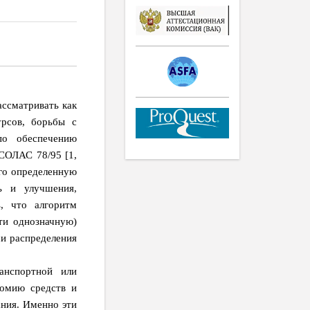
ссматривать как
урсов, борьбы с
по обеспечению
СОЛАС 78/95 [1,
ого определенную
ль и улучшения,
, что алгоритм
ти однозначную)
и распределения
анспортной или
номию средств и
ания. Именно эти