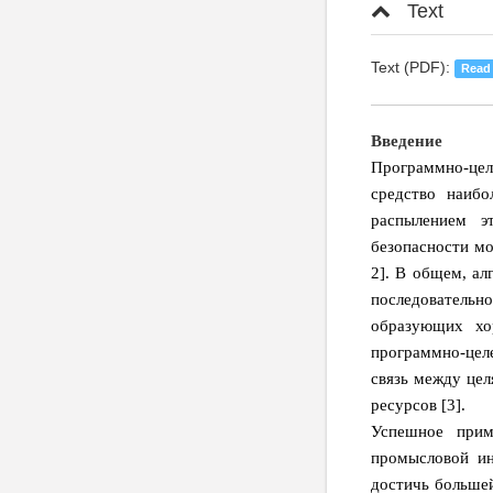
Text
Text (PDF):
Read
Введение
Программно-цел
средство наибо
распылением э
безопасности м
2]. В общем, ал
последовательн
образующих хо
программно-цел
связь между це
ресурсов [3].
Успешное прим
промысловой ин
достичь большей