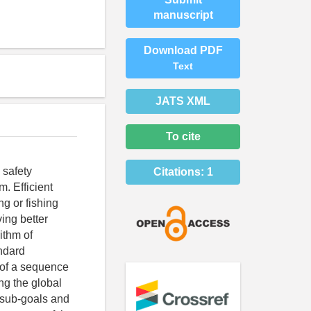
manuscript
Download PDF
Text
JATS XML
To cite
 safety
Citations:
1
. Efficient
g or fishing
ing better
rithm of
ndard
 of a sequence
ng the global
 sub-goals and