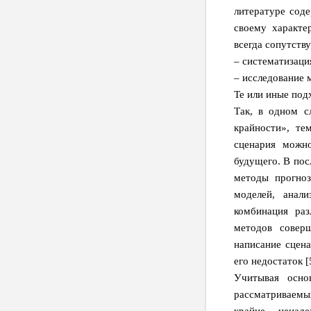
литературе соде
своему характе
всегда сопутств
– систематизаци
– исследование 
Те или иные под
Так, в одном с
крайности», те
сценария можно
будущего. В пос
методы прогноз
моделей, анали
комбинация раз
методов совер
написание сцена
его недостаток [
Учитывая осно
рассматриваемы