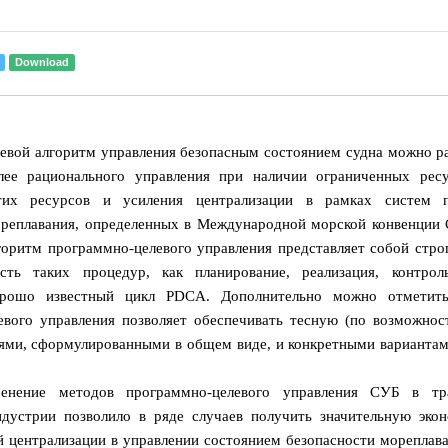
Download
евой алгоритм управления безопасным состоянием судна можно ра
лее рационального управления при наличии ограниченных рес
тих ресурсов и усиления централизации в рамках систем 
ореплавания, определенных в Международной морской конвенции 
горитм программно-целевого управления представляет собой стр
ость таких процедур, как планирование, реализация, контро
рошо известный цикл PDCA. Дополнительно можно отметить
евого управления позволяет обеспечивать тесную (по возможнос
лями, сформулированными в общем виде, и конкретными вариантам
енение методов программно-целевого управления СУБ в тр
дустрии позволило в ряде случаев получить значительную эко
 централизации в управлении состоянием безопасности мореплав