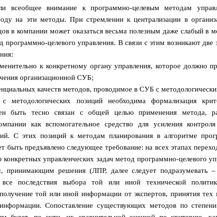
кли всеобщее внимание к программно-целевым методам управл
оду на эти методы. При стремлении к централизации в организ
дов в компании может оказаться весьма полезным даже слабый в 
 программно-целевого управления. В связи с этим возникают две 
ния:
менительно к конкретному органу управления, которое должно п
учения организационной СУБ;
енциальных качеств методов, проводимое в СУБ с методологически
 с методологических позиций необходима формализация крите
ен быть тесно связан с общей целью применения метода, ра
омпании как вспомогательное средство для усиления контрол
ий. С этих позиций к методам планирования в алгоритме прог
т быть предъявлено следующее требование: на всех этапах перехо
 конкретных управленческих задач метод программно-целевого у
м, принимающим решения (ЛПР, далее следует подразумевать – 
ь все последствия выбора той или иной технической политик
получение той или иной информации от экспертов, принятия тех
 информации. Сопоставление существующих методов по степени