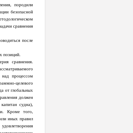
ения, породили
ации безопасной
методологическом
задачи сравнения
роводиться после
х позиций.
рия сравнения.
ссматриваемого
я над процессом
раммно-целевого
да от глобальных
правления должен
капитан судна),
и. Кроме того,
 или иных правил
 удовлетворения