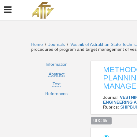
Home
Journals
Vestnik of Astrakhan State Technic
/
/
procedures of program and target management of vess
Information
METHODO
Abstract
PLANNI
Text
MANAGE
References
Journal:
VESTNI
ENGINEERING 
Rubrics:
SHIPBU
UDC 65  