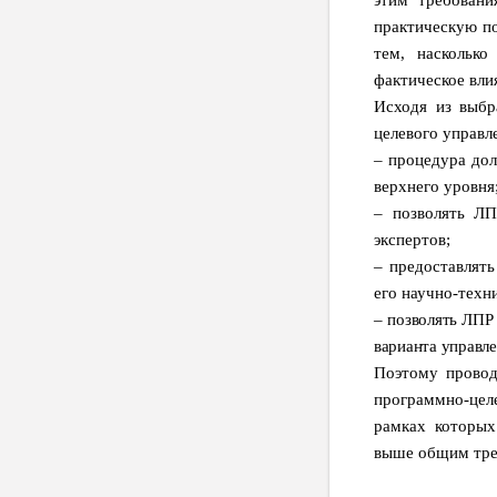
этим требовани
практическую по
тем, наскольк
фактическое вли
Исходя из выбр
целевого управл
– процедура дол
верхнего уровня
– позволять ЛП
экспертов;
– предоставлят
его научно-техн
–
позволять ЛПР 
варианта управле
Поэтому провод
программно-цел
рамках которых
выше общим тре