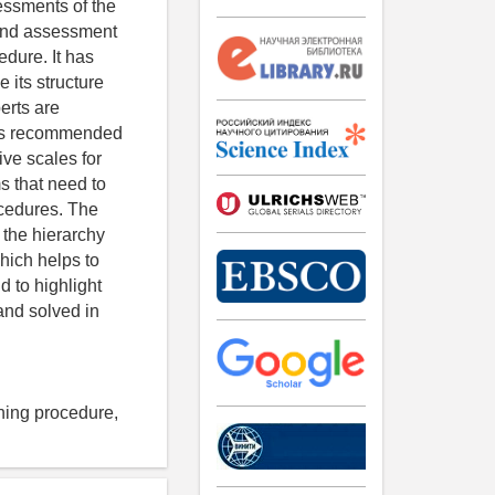
essments of the
 and assessment
edure. It has
e its structure
erts are
t is recommended
tive scales for
s that need to
ocedures. The
 the hierarchy
which helps to
d to highlight
and solved in
ning procedure,