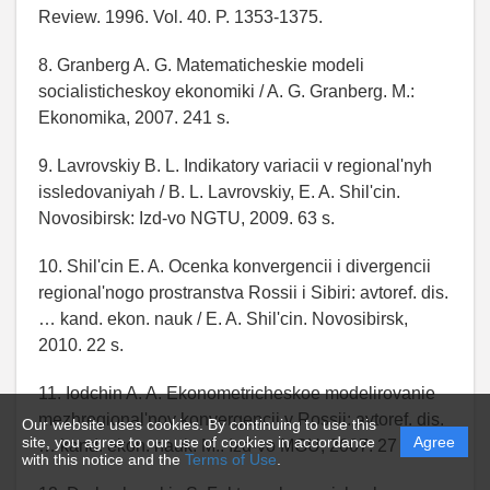
Review. 1996. Vol. 40. P. 1353-1375.
8. Granberg A. G. Matematicheskie modeli
socialisticheskoy ekonomiki / A. G. Granberg. M.:
Ekonomika, 2007. 241 s.
9. Lavrovskiy B. L. Indikatory variacii v regional'nyh
issledovaniyah / B. L. Lavrovskiy, E. A. Shil'cin.
Novosibirsk: Izd-vo NGTU, 2009. 63 s.
10. Shil'cin E. A. Ocenka konvergencii i divergencii
regional'nogo prostranstva Rossii i Sibiri: avtoref. dis.
… kand. ekon. nauk / E. A. Shil'cin. Novosibirsk,
2010. 22 s.
11. Iodchin A. A. Ekonometricheskoe modelirovanie
mezhregional'noy konvergencii v Rossii: avtoref. dis.
Our website uses cookies. By continuing to use this
site, you agree to our use of cookies in accordance
Agree
… kand. ekon. nauk. M.: Izd-vo MGU, 2007. 27 s.
with this notice and the
Terms of Use
.