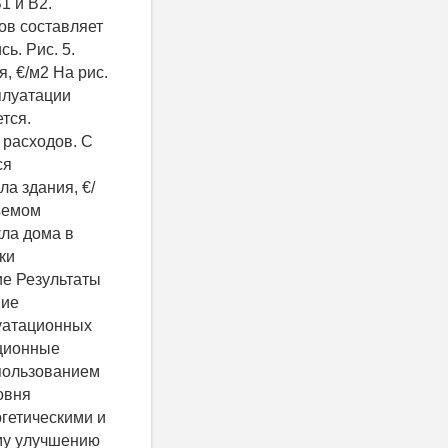
1 и В2.
ов составляет
ь. Рис. 5.
, €/м2 На рис.
плуатации
тся.
 расходов. С
ся
ла здания, €/
ъемом
кла дома в
ки
ие Результаты
ние
луатационных
иционные
пользованием
овня
гетическими и
му улучшению