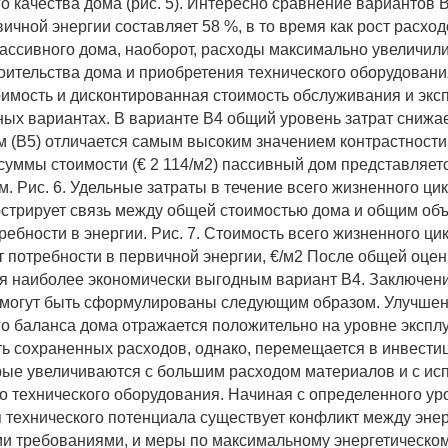
о качества дома (рис. 5). Интересно сравнение вариантов В
ичной энергии составляет 58 %, в то время как рост расход
ассивного дома, наоборот, расходы максимально увеличилис
оительства дома и приобретения технического оборудования
оимость и дисконтированная стоимость обслуживания и экс
ных вариантах. В варианте В4 общий уровень затрат снижае
 (В5) отличается самым высоким значением контрастности
суммы стоимости (€ 2 114/м2) пассивный дом представляет
 Рис. 6. Удельные затраты в течение всего жизненного цик
юстрирует связь между общей стоимостью дома и общим об
ебности в энергии. Рис. 7. Стоимость всего жизненного ци
т потребности в первичной энергии, €/м2 После общей оцен
я наиболее экономически выгодным вариант В4. Заключен
 могут быть сформулированы следующим образом. Улучше
го баланса дома отражается положительно на уровне эксп
ть сохраненных расходов, однако, перемещается в инвест
рые увеличиваются с большим расходом материалов и с ис
о технического оборудования. Начиная с определенного ур
 технического потенциала существует конфликт между энер
и требованиями, и меры по максимальному энергетическо