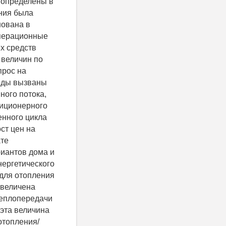
 определены в
ния была
нована в
Операционные
их средств
 величин по
прос на
ходы вызваны
ного потока,
диционерного
енного цикла
ст цен на
ате
риантов дома и
нергетического
 для отопления
увеличена
теплопередачи
 эта величина
 отопления/