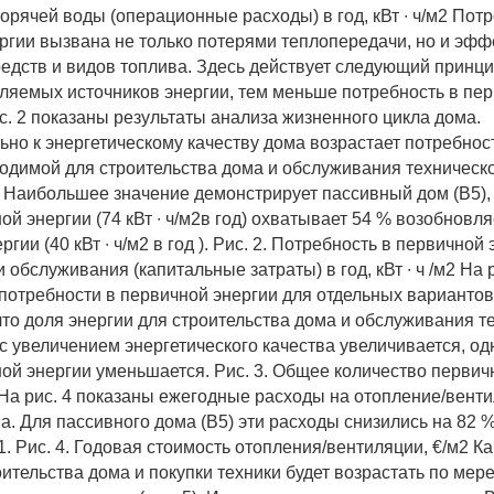
орячей воды (операционные расходы) в год, кВт ∙ ч/м2 Пот
ргии вызвана не только потерями теплопередачи, но и эф
редств и видов топлива. Здесь действует следующий принц
ляемых источников энергии, тем меньше потребность в пе
с. 2 показаны результаты анализа жизненного цикла дома.
но к энергетическому качеству дома возрастает потребнос
ходимой для строительства дома и обслуживания техническ
 Наибольшее значение демонстрирует пассивный дом (В5),
ой энергии (74 кВт ∙ ч/м2в год) охватывает 54 % возобновл
ргии (40 кВт ∙ ч/м2 в год ). Рис. 2. Потребность в первичной
 обслуживания (капитальные затраты) в год, кВт ∙ ч /м2 На 
потребности в первичной энергии для отдельных вариантов
что доля энергии для строительства дома и обслуживания т
с увеличением энергетического качества увеличивается, о
ой энергии уменьшается. Рис. 3. Общее количество первич
м2 На рис. 4 показаны ежегодные расходы на отопление/вент
а. Для пассивного дома (В5) эти расходы снизились на 82 
. Рис. 4. Годовая стоимость отопления/вентиляции, €/м2 Ка
ительства дома и покупки техники будет возрастать по мере