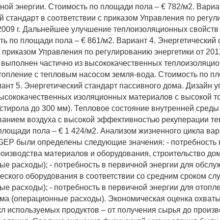
ной энергии. Стоимость по площади пола – € 782/м2. Вариа
й стандарт в соответствии с приказом Управления по регу
 2009 г. Дальнейшее улучшение теплоизоляционных свойств
ть по площади пола – € 861/м2. Вариант 4. Энергетический 
с приказом Управления по регулированию энергетики от 2012
 выполнен частично из высококачественных теплоизоляци
топление с тепловым насосом земля-вода. Стоимость по п
иант 5. Энергетический стандарт пассивного дома. Дизайн 
ысококачественных изоляционных материалов с высокой 
стирола до 300 мм). Тепловое состояние внутренней среды
анием воздуха с высокой эффективностью рекуперации теп
площади пола – € 1 424/м2. Анализом жизненного цикла ва
EP были определены следующие значения: - потребность 
роизводства материалов и оборудования, строительство до
ые расходы); - потребность в первичной энергии для обслу
еского оборудования в соответствии со средним сроком с
ые расходы); - потребность в первичной энергии для отопл
ма (операционные расходы). Экономическая оценка охваты
л используемых продуктов – от получения сырья до произв