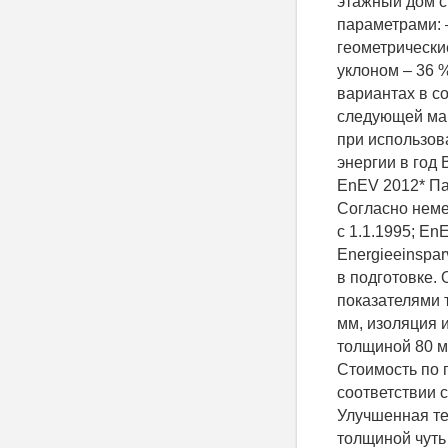
этажный дом с
параметрами: 
геометрические
уклоном – 36 
вариантах в с
следующей мак
при использов
энергии в год
EnEV 2012* Пас
Согласно неме
с 1.1.1995; En
Energieeinspar
в подготовке.
показателями 
мм, изоляция 
толщиной 80 м
Стоимость по п
соответствии с
Улучшенная те
толщиной чуть