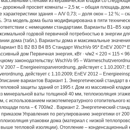
 массивными стенами из керамической кладки со следующ
– дорожный просвет комнаты – 2,5 м; – общая площадь дома
 характеристики здания – A/V 0,73; – доля окон – 12 %; – с
%. Эта модель дома была модифицирована в пяти техничес
оответствии с немецкими стандартами. Варианты В1–В5 ха
симальной годовой первичной потребностью в энергии дл
ании дома (табл.). Варианты дома и максимальные значени
 Вариант В1 В2 В3 В4 В5 Стандарт WschVo 95* EnEV 2007* 
сивный дом Первичная энергия, кВт ∙ ч/м2 < 220 < 115 < 96 
цкому законодательству: WschVo 95 – Wärmeschutzverordnu
EV 2007 – Energieeinsparverordnung, действует с 1.10.2007; 
verordnung, действует с 1.10.2009; EnEV 2012 – Energieeins
 Описание вариантов Вариант 1. Энергетический стандарт в 
тепловой защиты зданий от 1995 г. Дом из массивной кладк
из минеральной ваты толщиной 40 мм, теплоизоляция этаж
м, с использованием низкотемпературного отопительного к
лощади пола – € 700/м2 . Вариант 2. Энергетический станд
 приказом Управления по регулированию энергетики от 2007
плоизоляция упаковки дома (материал с низкой теплопров
 выше тепловой изоляции). Отопление – конденсационный к