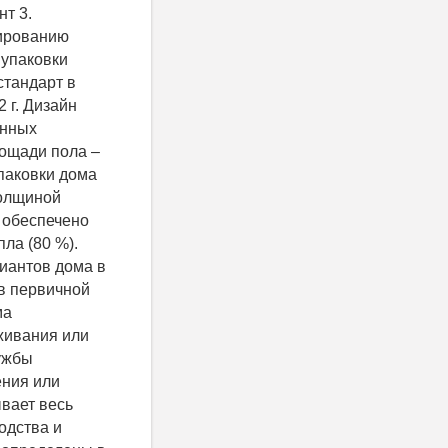
нт 3.
лированию
 упаковки
стандарт в
 г. Дизайн
онных
лощади пола –
упаковки дома
толщиной
 обеспечено
ла (80 %).
риантов дома в
в первичной
ма
живания или
лужбы
ения или
вает весь
одства и