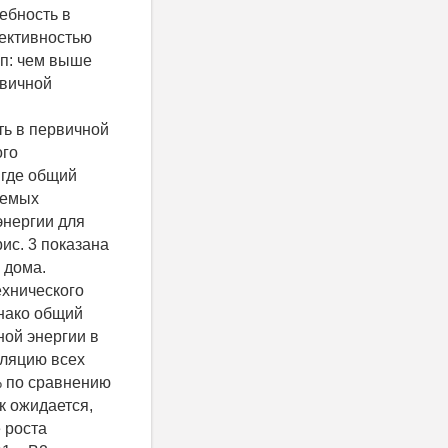
ребность в
фективностью
ип: чем выше
рвичной
ть в первичной
ого
 где общий
яемых
 энергии для
рис. 3 показана
 дома.
ехнического
днако общий
ной энергии в
иляцию всех
% по сравнению
к ожидается,
 роста