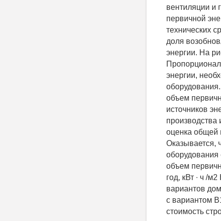
вентиляции и г
первичной эне
технических с
доля возобнов
энергии. На ри
Пропорциональ
энергии, необ
оборудования.
объем первичн
источников эне
производства и
оценка общей 
Оказывается, 
оборудования 
объем первичн
год, кВт ∙ ч /
вариантов дом
с вариантом В1
стоимость стро