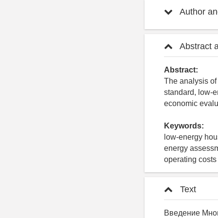
Author and
Abstract 
Abstract:
The analysis of
standard, low-
economic evalua
Keywords:
low-energy hous
energy assessme
operating costs
Text
Введение Мног