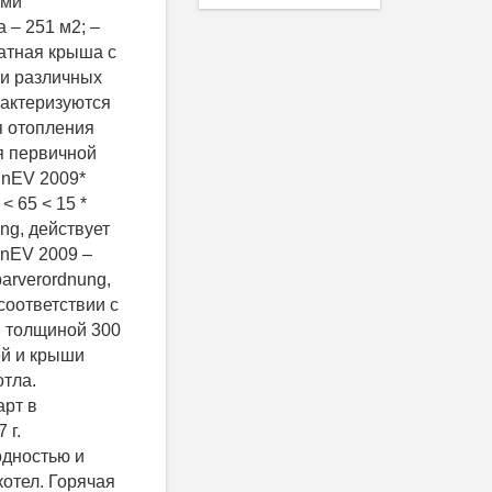
ими
 – 251 м2; –
катная крыша с
ки различных
рактеризуются
я отопления
я первичной
EnEV 2009*
< 65 < 15 *
ng, действует
EnEV 2009 –
parverordnung,
соответствии с
и толщиной 300
ей и крыши
отла.
арт в
 г.
одностью и
отел. Горячая