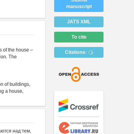
manuscript
JATS XML
To cite
s of the house –
Citations:
ion. The
n of buildings,
ng a house,
ются над тем,