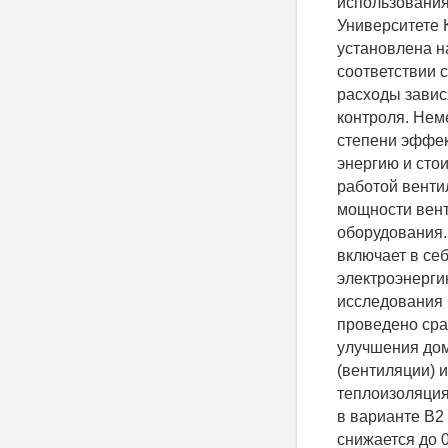
использования
Университете 
установлена н
соответствии 
расходы завис
контроля. Нем
степени эффек
энергию и сто
работой венти
мощности вент
оборудования.
включает в се
электроэнергию
исследования 
проведено сра
улучшения дом
(вентиляции) 
теплоизоляция
в варианте В2 
снижается до 0