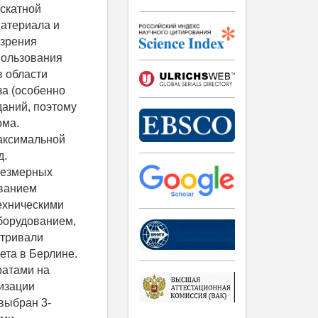
 скатной
материала и
 зрения
пользования
в области
за (особенно
даний, поэтому
ома.
максимальной
д.
чрезмерных
ованием
ехническими
борудованием,
атривали
ета в Берлине.
ратами на
лизации
выбран 3-