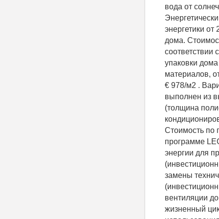
вода от солнеч
Энергетически
энергетики от
дома. Стоимос
соответствии 
упаковки дома
материалов, о
€ 978/м2 . Вар
выполнен из в
(толщина поли
кондициониров
Стоимость по 
программе LEG
энергии для п
(инвестиционн
замены технич
(инвестиционн
вентиляции до
жизненный цик