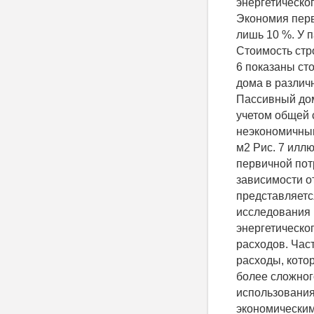
энергетическог
Экономия перв
лишь 10 %. У п
Стоимость стр
6 показаны ст
дома в различ
Пассивный дом
учетом общей 
неэкономичным.
м2 Рис. 7 илл
первичной потр
зависимости о
представляетс
исследования
энергетическо
расходов. Час
расходы, кото
более сложног
использования
экономическим