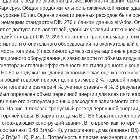
 здания. Средние значения физической жизни здания были
Карлсруэ. Общая продолжительность физической жизни зда
а уровне 80 лет. Оценка инвестиционных расходов была ос
с немецким стандартом DIN 276 и банком данных sirAdos. 
ят от доступа пользователей, удобных условий и техническ
ецкий стандарт DIN V18559 позволяет трансформацию этих
тивности отопительного оборудования на окончательный с
имость топлива. У пассивного дома эксплуатационные рас
ляционного оборудования, в зависимости от объема воздуш
илятора и степени эффективности вентиляционного и кон
 На 80-м году жизни здания экономическая оценка его жизн
бя общий годовой прирост цен в размере 2 %, годовой приро
 и топливо в размере 4 %, учетная ставка – 4 %. В результ
был определен объем первичной энергии для всех пяти ва
внение его эксплуатационных расходов в зависимости от э
а. На рис. 1 показан требуемый расход первичной энергии
и горячей воды. В вариантах дома В1–В5 была постепенно 
 ограждающих конструкций здания. В то время как потери 
составляют 0,46 Вт/(м2 ∙ К), у пассивного дома (вариант В5)
,2 Вт/(м2 ∙ К). Рис. 1. Потребность в первичной энергии для