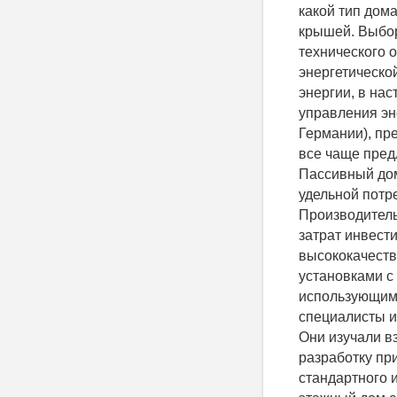
какой тип дом
крышей. Выбор
технического 
энергетическо
энергии, в на
управления эн
Германии), пр
все чаще пред
Пассивный дом
удельной потре
Производитель
затрат инвест
высококачеств
установками с
использующими
специалисты и
Они изучали в
разработку пр
стандартного 