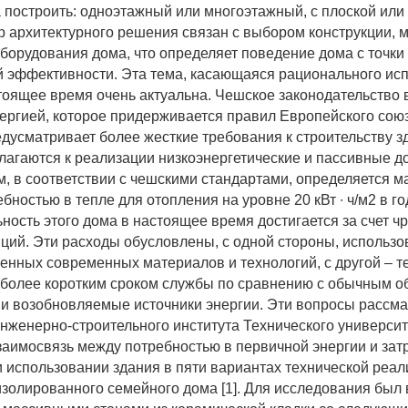
а построить: одноэтажный или многоэтажный, с плоской или
 архитектурного решения связан с выбором конструкции, 
оборудования дома, что определяет поведение дома с точки
й эффективности. Эта тема, касающаяся рационального ис
стоящее время очень актуальна. Чешское законодательство 
ергией, которое придерживается правил Европейского сою
едусматривает более жесткие требования к строительству з
лагаются к реализации низкоэнергетические и пассивные д
, в соответствии с чешскими стандартами, определяется 
бностью в тепле для отопления на уровне 20 кВт ∙ ч/м2 в го
ность этого дома в настоящее время достигается за счет 
иций. Эти расходы обусловлены, с одной стороны, использ
енных современных материалов и технологий, с другой – т
 более коротким сроком службы по сравнению с обычным о
 возобновляемые источники энергии. Эти вопросы рассм
нженерно-строительного института Технического университ
заимосвязь между потребностью в первичной энергии и зат
и использовании здания в пяти вариантах технической реа
изолированного семейного дома [1]. Для исследования был 