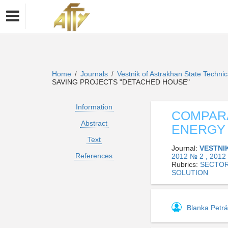
Home
Journals
Vestnik of Astrakhan State Technic
/
/
SAVING PROJECTS "DETACHED HOUSE"
Information
COMPARA
Abstract
ENERGY 
Text
Journal:
VESTNI
References
2012 № 2 , 2012
Rubrics:
SECTOR
SOLUTION
Blanka Petr