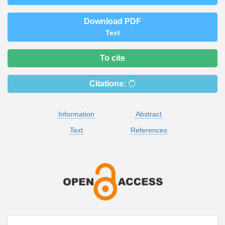
Download PDF
Text
To cite
Citations:
Information
Abstract
Text
References