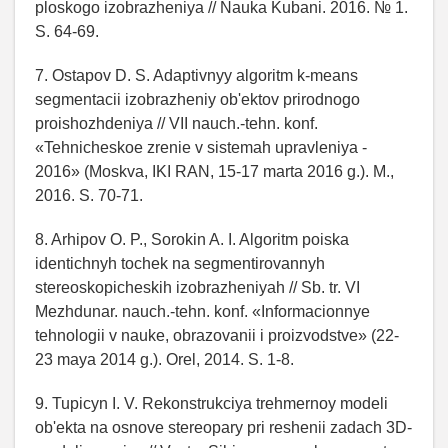
ploskogo izobrazheniya // Nauka Kubani. 2016. № 1.
S. 64-69.
7. Ostapov D. S. Adaptivnyy algoritm k-means
segmentacii izobrazheniy ob'ektov prirodnogo
proishozhdeniya // VII nauch.-tehn. konf.
«Tehnicheskoe zrenie v sistemah upravleniya -
2016» (Moskva, IKI RAN, 15-17 marta 2016 g.). M.,
2016. S. 70-71.
8. Arhipov O. P., Sorokin A. I. Algoritm poiska
identichnyh tochek na segmentirovannyh
stereoskopicheskih izobrazheniyah // Sb. tr. VI
Mezhdunar. nauch.-tehn. konf. «Informacionnye
tehnologii v nauke, obrazovanii i proizvodstve» (22-
23 maya 2014 g.). Orel, 2014. S. 1-8.
9. Tupicyn I. V. Rekonstrukciya trehmernoy modeli
ob'ekta na osnove stereopary pri reshenii zadach 3D-