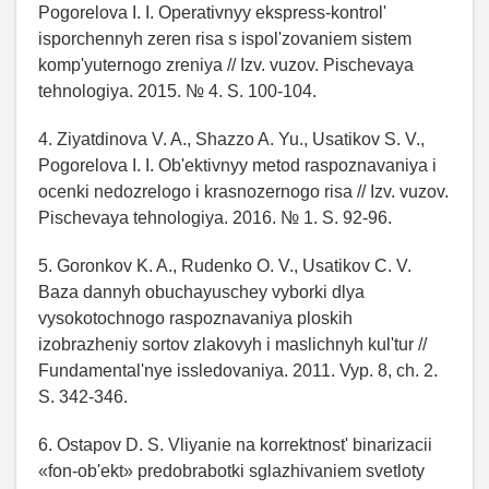
Pogorelova I. I. Operativnyy ekspress-kontrol'
isporchennyh zeren risa s ispol'zovaniem sistem
komp'yuternogo zreniya // Izv. vuzov. Pischevaya
tehnologiya. 2015. № 4. S. 100-104.
4. Ziyatdinova V. A., Shazzo A. Yu., Usatikov S. V.,
Pogorelova I. I. Ob'ektivnyy metod raspoznavaniya i
ocenki nedozrelogo i krasnozernogo risa // Izv. vuzov.
Pischevaya tehnologiya. 2016. № 1. S. 92-96.
5. Goronkov K. A., Rudenko O. V., Usatikov C. V.
Baza dannyh obuchayuschey vyborki dlya
vysokotochnogo raspoznavaniya ploskih
izobrazheniy sortov zlakovyh i maslichnyh kul'tur //
Fundamental'nye issledovaniya. 2011. Vyp. 8, ch. 2.
S. 342-346.
6. Ostapov D. S. Vliyanie na korrektnost' binarizacii
«fon-ob'ekt» predobrabotki sglazhivaniem svetloty