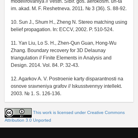
modelirovaniya // Vestn. Sibir. gos. aerokosm. un-ta
im. akad. M. F. Reshetneva. 2011. № 3 (36). S. 88-92.
10. Sun J., Shum H., Zheng N. Stereo matching using
belief propagation. In: ECCV, 2002. P. 510-524.
11. Yan Liu, Lo S. H., Zhen-Qun Guan, Hong-Wu
Zhang. Boundary recovery for 3D Delaunay
triangulation // Finite Elements in Analysis and
Design. 2014. Vol. 84. P. 32-43.
12. Agarkov A. V. Postroenie karty disparantnosti na
osnove sravneniya grafov // Iskusstvennyy intellekt.
2003. № 1. S. 126-136.
This work is licensed under Creative Commons
Attribution 3.0 Unported