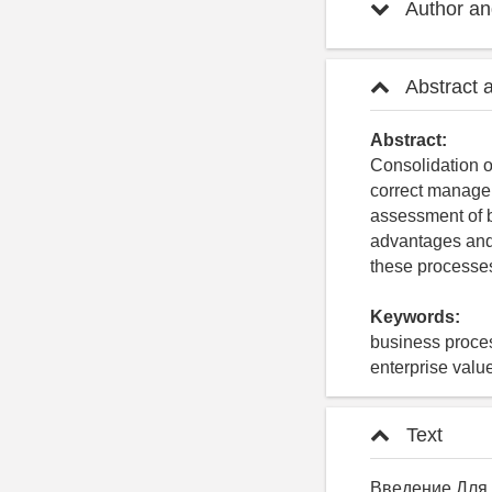
Author and
Abstract 
Abstract:
Consolidation o
correct manage
assessment of b
advantages and 
these processes
Keywords:
business proces
enterprise valu
Text
Введение Для обеспечения эффективности и прозрачности выполнения бизнес-процессов предприятия необходим постоянный контроль основных показателей его деятельности, а также организация процесса получения достоверной управленческой информации, и бизнес-процессы при этом должны работать как одно целое, в одном информационном пространстве. Интеграция бизнес-процессов в единое информационное пространство дает возможность объединить действия, выполняемые в разных прикладных решениях, в единый бизнес-процесс, который позволил бы управлять предприятием без привлечения сторонней помощи и дополнительных средств [1]. В данной статье предлагается рассмотреть интеграцию на примере такого бизнес-процесса, как оценка стоимости предприятия. Применение технологии оценки бизнеса позволит увидеть, каким образом влияют на стоимость предприятия те или иные управленческие решения. Показатель стоимости является объективным показателем результатов функционирования всего предприятия. Оценка стоимости бизнеса сочетает несколько видов анализа – это финансовый, организационный и технологический анализ текущей деятельности и перспектив предприятия. Регулярная оценка стоимости способствует повышению рентабельности и, следовательно, стоимости всего предприятия. Оценка может производиться в различных целях: - повышение эффективности управления производства; - разработка бизнес-плана; - реструктуризация предприятия (ликвидация, слияние, разделение и пр.); - определение текущей рыночной стоимости; - при выкупе акций у акционеров; - для определения кредитоспособности предприятия; – для снижения финансового риска при предоставлении кредита и пр. Концепция управления предприятием, основанная на максимизации его стоимости, является одной из самых эффективных, т. к. изменение стоимости предприятия за некий период учитывает почти всю инфо