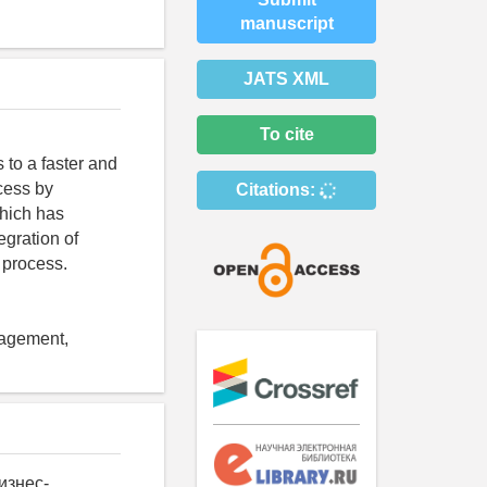
manuscript
JATS XML
To cite
 to a faster and
cess by
Citations:
which has
egration of
 process.
nagement,
а. Кроме того, карта имеет точку выбора варианта – Выбор величины прибыли, которая будет капитализирована, и одно условие маршрутизации, о проведение поправок на контрольный или неконтрольный характер оцениваемой доли, а также на недостаток ликвидности (если они необходимы). Рис. 4. Карта маршрута бизнес-процесса – метод капитализации дохода Каждый из методов – это вложенный бизнес-процесс основного бизнес-процесса оценки стоимости предприятия, поэтому только по завершении выбранного метода каждого из подходов можно перейти к комплексной оценке, которая и дает итоговый результат всего бизнес-процесса. Заключение Таким образом, интеграция рассмотренных бизнес-процессов и самой популярной в России системы автоматизации экономической и