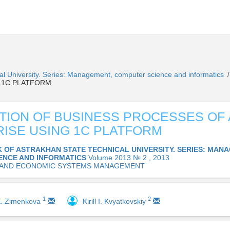
cal University. Series: Management, computer science and informatics
/
 1C PLATFORM
TION OF BUSINESS PROCESSES OF
ISE USING 1C PLATFORM
K OF ASTRAKHAN STATE TECHNICAL UNIVERSITY. SERIES: MAN
ENCE AND INFORMATICS
Volume 2013 № 2 , 2013
 AND ECONOMIC SYSTEMS MANAGEMENT
1
2
E. Zimenkova
Kirill I. Kvyatkovskiy